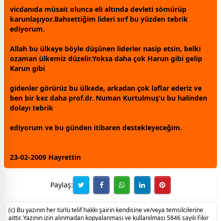
vicdanıda müsait olunca eli altında devleti sömürüp
karunlaşıyor.Bahsettiğim lideri sırf bu yüzden tebrik
ediyorum.
Allah
bu ülkeye böyle düşünen liderler nasip etsin, belki
o
zaman
ülkemiz düzelir.Yoksa daha çok Harun gibi gelip
Karun gibi
gidenler görürüz bu ülkede, arkadan çok laflar ederiz ve
ben bir kez daha prof.dr. Numan Kurtulmuş’u bu halinden
dolayı tebrik
ediyorum ve bu günden itibaren destekleyeceğim.
23-02-2009 Hayrettin
Paylaş:
(c) Bu yazının her türlü telif hakkı şairin kendisine ve/veya temsilcilerine
aittir. Yazının izin alınmadan kopyalanması ve kullanılması 5846 sayılı Fikir