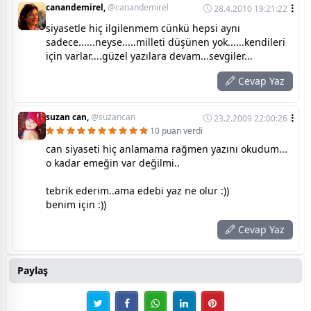
canandemirel,
@canandemirel
28.4.2010 19:21:22
siyasetle hiç ilgilenmem cünkü hepsi aynı
sadece......neyse.....milleti düşünen yok......kendileri
için varlar....güzel yazılara devam...sevgiler...
Cevap Yaz
suzan can,
@suzancan
23.2.2009 22:00:26
10 puan verdi
can siyaseti hiç anlamama rağmen yazını okudum...
o kadar emeğin var değilmi..
tebrik ederim..ama edebi yaz ne olur :))
benim için :))
Cevap Yaz
Paylaş