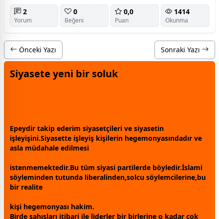
2
0
0,0
1414
Yorum
Beğeni
Puan
Okunma
Önceki Yazı
Sonraki Yazı
Siyasete yeni bir soluk
Epeydir takip ederim siyasetçileri ve siyasetin
işleyişini.Siyasette işleyiş kişilerin hegemonyasındadır ve
asla müdahale edilmesi
istenmemektedir.Bu tüm siyasi partilerde böyledir.İslami
söyleminden tutunda liberalinden,solcu söylemcilerine,bu
bir realite
kişi hegemonyası hakim.
Birde şahısları itibari ile liderler bir birlerine o kadar çok