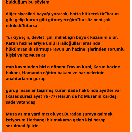
bulduğum bu söylem
diğer siyasileri bayağı yoracak, hatta bitirecektir’’harun
gibi gelip karun gibi gitmeyeceğim’’bu söz beni çok
etkiledi.Tutarsa
Türkiye
için, devlet için, millet için büyük kazanım olur.
Karun hazineleriyle ünlü israiloğulları arasında
hükümranlık sürmüş Fravun un hazine işlerinden sorumlu
kişisi ve hz Musa as
mın kavminden biri o dönem Fravun kıral, Karun hazine
bakanı, Hamanda eğitim bakanı.ve hazinelerinin
anahtarlarını gurup
gurup insanlar taşırmış kuran dada hakkında ayetler var
(kasas suresi ayet 76 -77) Harun da hz Musanın
kardeş
i
sade
vatan
daş
Musa as ma yardımcı oluyor.Buradan şuraya gelmek
istiyorum.Herhangi bir makama gelen kişi hesap
sorulmadığı için