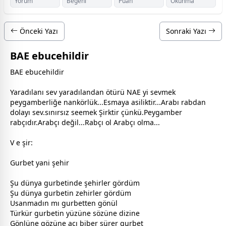
Yorum
Beğeni
Puan
Okunma
Önceki Yazı
Sonraki Yazı
BAE ebucehildir
BAE ebucehildir
Yaradılanı sev yaradılandan ötürü NAE yi sevmek
peygamberliğe nankörlük...Esmaya asiliktir...Arabı rabdan
dolayı sev.sınırsız seemek Şirktir çünkü.Peygamber
rabçıdır.Arabçı değil...Rabçı ol Arabçı olma...
V e şir:
Gurbet yani şehir
Şu dünya
gurbet
inde şehirler gördüm
Şu dünya
gurbet
in zehirler gördüm
Usanmadın mı
gurbet
ten gönül
Türkür
gurbet
in yüzüne sözüne dizine
Gönlüne gözüne acı biber sürer
gurbet