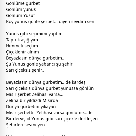
Gönlüme
gurbet
Gönlüm yunus
Gönlüm Yusuf
Köy yunus gönle şerbet... diyen sevdim seni
Yunus gibi seçimimi yaptım
Taptuk aşığıyım
Himmeti seçtim
Çiçeklenir alnım
Beyazlasın dünya
gurbet
im...
Şu Yunus gönle yabancı şu şehir
Sarı çiçeksiz şehir..
Beyazlasın dünya
gurbet
im...de kardeş
Sarı çiçeksiz dünya
gurbet
yunussa gönlün
Mısır şerbet Zelihası varsa...
Zeliha bir yıldızdı Mısırda
Dünya
gurbet
ini yıkayan
Mısır şerbettir Zelihası varsa gönlüme...de
Bir derviş ol Yunus gibi sarı çiçekle dertleşen
Şehirleri sevmeyen...