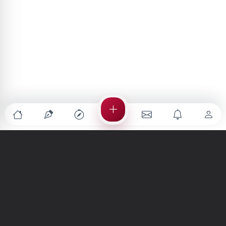
Türkiye'nin en büyük kültür sanat platformu