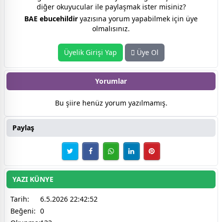
diğer okuyucular ile paylaşmak ister misiniz?
BAE ebucehildir
yazısına yorum yapabilmek için üye
olmalısınız.
Üyelik Girişi Yap
Üye Ol
Yorumlar
Bu şiire henüz yorum yazılmamış.
Paylaş
YAZI KÜNYE
Tarih:
6.5.2026 22:42:52
Beğeni:
0