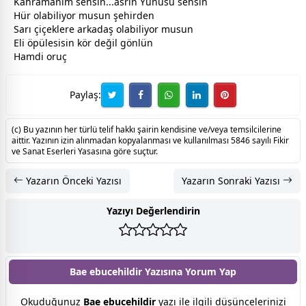
Kahramanım sensin...asrın Yunusu sensin
Hür olabiliyor musun şehirden
Sarı çiçeklere arkadaş olabiliyor musun
Eli öpülesisin kör değil gönlün
Hamdi oruç
Paylaş:
(c) Bu yazının her türlü telif hakkı şairin kendisine ve/veya temsilcilerine
aittir. Yazının izin alınmadan kopyalanması ve kullanılması 5846 sayılı Fikir
ve Sanat Eserleri Yasasına göre suçtur.
Yazarın Önceki Yazısı
Yazarın Sonraki Yazısı
Yazıyı Değerlendirin
Bae ebucehildir Yazısına
Yorum Yap
Okuduğunuz
Bae ebucehildir
yazı ile ilgili düşüncelerinizi