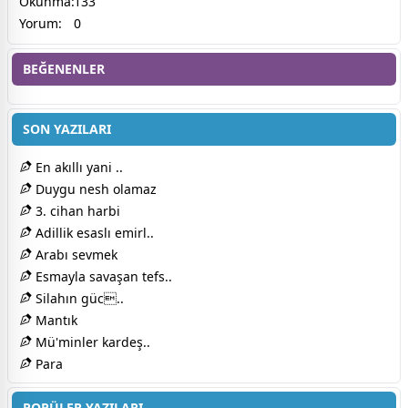
Okunma:
133
Yorum:
0
BEĞENENLER
SON YAZILARI
En akıllı yani ..
Duygu nesh olamaz
3. cihan harbi
Adillik esaslı emirl..
Arabı sevmek
Esmayla savaşan tefs..
Silahın güc..
Mantık
Mü'minler kardeş..
Para
POPÜLER YAZILARI