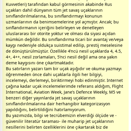
Kuvvetleri) tarafından kabul görmesinin akabinde Rus
uçakları dahil dünyanın tüm jet savaş uçaklarının
sınıflandırılmalarına, bu sınıflandırmayı konunun
uzmanlarının da benimsemelerine yol açmıştır. Ancak; bu
sınflandırmanın içeriğini belirleyen ve denetleyen
uluslararası bir otorite yoktur ve olması da siyasi açıdan
mümkün değildir. Bu sınıflandırma ticari bir avantaj ve/veya
kaygı nedeniyle oldukça suistimal edilip, prestij meselesine
de dönüştürülmüştür. Özellikle 4’ncü nesil uçaklarda 4, 4.5,
4+, 4++, nesil zorlamaları, 5’nci nesil değil ama ona yakın
deme kaygısını öne çıkartmaktadır.
Bu satırların yazarı tam bir uçak aşığıdır ve okuma yazmayı
öğrenmeden önce dahi uçaklarla ilgili her bilgiyi,
incelemeyi, derlemeyi, biriktirmeyi hobi edinmiştir. Internet
çağına kadar uçak incelemelerimde referans aldığım, Flight
International, Aviation Week, Jane’s Defence Weekly, M5 ve
benzeri diğer yayınlarda jet savaş uçaklarının
sınıflandırılmalarına dair herhangibir kategorizasyon
yapıldığını, belirtildiğini hatırlamıyorum.
Bu yazımızda, bilgi ve tecrübemizin elverdiği ölçüde ve -
güvenilir literatür taraması- ile muharip jet uçaklarının
nesillerini belirten özelliklerini öne çıkartarak biz de