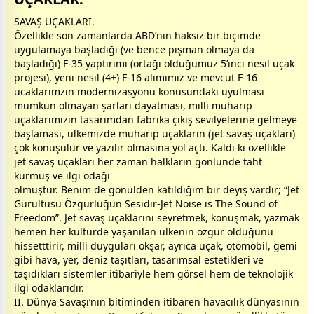
SAVAŞ UÇAKLARI.
Özellikle son
zaman
larda ABD’nin haksız bir biçimde
uygulamaya başladığı (ve bence pişman olmaya da
başladığı) F-35 yaptırımı (ortağı olduğumuz 5’inci nesil uçak
projesi), yeni nesil (4+) F-16 alımımız ve mevcut F-16
ucaklarımzın modernizasyonu konusundaki uyulması
mümkün olmayan şarları dayatması, milli muharip
uçaklarımızın tasarımdan fabrika çıkış sevilyelerine gelmeye
başlaması, ülkemizde muharip uçakların (jet savaş uçakları)
çok konuşulur ve yazılır olmasına yol açtı. Kaldı ki özellikle
jet savaş uçakları her
zaman
halkların gönlünde taht
kurmuş ve ilgi odağı
olmuştur. Benim de gönülden katıldığım bir deyiş vardır; “Jet
Gürültüsü Özgürlüğün Sesidir-Jet Noise is The Sound of
Freedom”. Jet savaş uçaklarını seyretmek, konuşmak, yazmak
hemen her kültürde yaşanılan ülkenin özgür olduğunu
hissetttirir, milli duyguları okşar, ayrıca uçak, otomobil, gemi
gibi hava, yer, deniz taşıtları, tasarımsal estetikleri ve
taşıdıkları sistemler itibariyle hem görsel hem de teknolojik
ilgi odaklarıdır.
II. Dünya Savaşı’nın bitiminden itibaren havacılık dünyasının