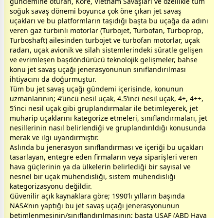
gündemine oturan, Kore, Vietnam Savaşları ve özellikle tüm
soğuk savaş dönemi boyunca çok öne çıkan jet savaş
uçakları ve bu platformların taşıdığı başta bu uçağa da adını
veren gaz türbinli motorlar (Turbojet, Turbofan, Turboprop,
Turboshaft) ailesinden turbojet ve turbofan motorlar, uçak
radarı, uçak avionik ve silah sistemlerindeki süratle gelişen
ve evrimleşen başdöndürücü teknolojik gelişmeler, bahse
konu jet savaş uçağı jenerasyonunun sınıflandırılması
ihtiyacını da doğurmuştur.
Tüm bu jet savaş uçağı gündemi içerisinde, konunun
uzmanlarının; 4’üncü nesil uçak, 4.5’inci nesil uçak, 4+, 4++,
5’inci nesil uçak gibi gruplandırmalar ile betimleyerek, jet
muharip uçaklarını kategorize etmeleri, sınıflandırmaları, jet
nesillerinin nasıl belirlendiği ve gruplandırıldığı konusunda
merak ve ilgi uyandırmıştır.
Aslında bu jenerasyon sınıflandırması ve içeriği bu uçakları
tasarlayan, entegre eden firmaların veya siparişleri veren
hava güçlerinin ya da ülkelerin belirlediği bir sayısal ve
nesnel bir uçak mühendisliği, sistem mühendisliği
kategorizasyonu değildir.
Güvenilir açık kaynaklara göre; 1990’lı yılların başında
NASA’nın yaptığı bu jet savaş uçağı jenerasyonunun
betimlenmesinin/sınıflandırılmasının; başta USAF (ABD Hava