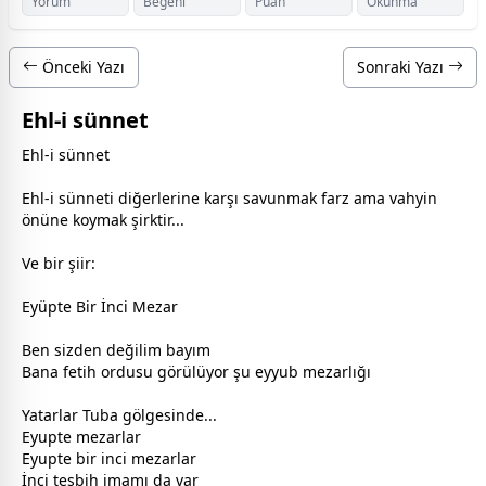
Yorum
Beğeni
Puan
Okunma
Önceki Yazı
Sonraki Yazı
Ehl-i sünnet
Ehl-i sünnet
Ehl-i sünneti diğerlerine karşı savunmak farz ama vahyin
önüne koymak şirktir...
Ve bir şiir:
Eyüpte Bir İnci Mezar
Ben sizden değilim bayım
Bana fetih ordusu görülüyor şu eyyub mezarlığı
Yatarlar Tuba gölgesinde...
Eyupte mezarlar
Eyupte bir inci mezarlar
İnci teşbih imamı da var