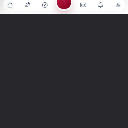
Türkiye'nin en büyük kültür sanat platformu
MENÜLER
Anasayfa
Keşfet
Şiirler
Hikayeler
Yazılar
İletiler
Forum
Nedir?
Ara
SİTE