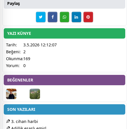
Paylaş
YAZI KÜNYE
Tarih:
3.5.2026 12:12:07
Beğeni:
2
Okunma:
169
Yorum:
0
BEĞENENLER
SON YAZILARI
3. cihan harbi
Adillik esaslı emirl..