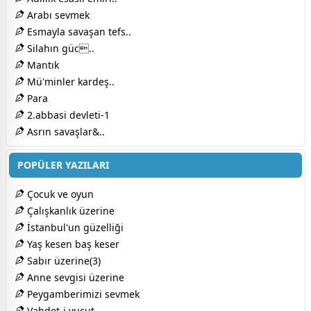
Arabı sevmek
Esmayla savaşan tefs..
Silahın güc..
Mantık
Mü'minler kardeş..
Para
2.abbasi devleti-1
Asrın savaşlar&..
POPÜLER YAZILARI
Çocuk ve oyun
Çalışkanlık üzerine
İstanbul'un güzelliği
Yaş kesen baş keser
Sabır üzerine(3)
Anne sevgisi üzerine
Peygamberimizi sevmek
Vahdet-i vucut