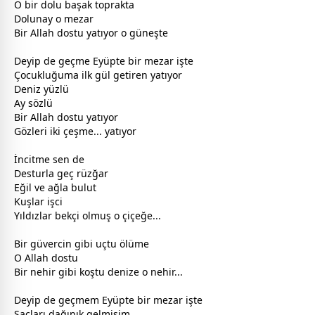
O bir dolu başak toprakta
Dolunay o mezar
Bir
Allah
dost
u yatıyor o güneşte
Deyip de geçme Eyüpte bir mezar işte
Çocukluğuma ilk gül getiren yatıyor
Deniz yüzlü
Ay sözlü
Bir
Allah
dost
u yatıyor
Gözleri iki çeşme... yatıyor
İncitme sen de
Desturla geç rüzğar
Eğil ve ağla
bulut
Kuşlar işci
Yıldızlar bekçi olmuş o çiçeğe...
Bir güvercin gibi uçtu ölüme
O
Allah
dost
u
Bir nehir gibi koştu denize o nehir...
Deyip de geçmem Eyüpte bir mezar işte
Saçları dağınık gelmişim