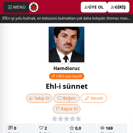
MENÜ
ÜYE OL
GİRİŞ
e menu
En iyi yolu bulmak, en kötüsünü bulmaktan çok daha kolaydır. thomas moore
Hamdioruc
1463 yazı kayıtlı
Ehl-i sünnet
Takip Et
Beğen
Yorum
Rapor Et
0
2
0,0
169