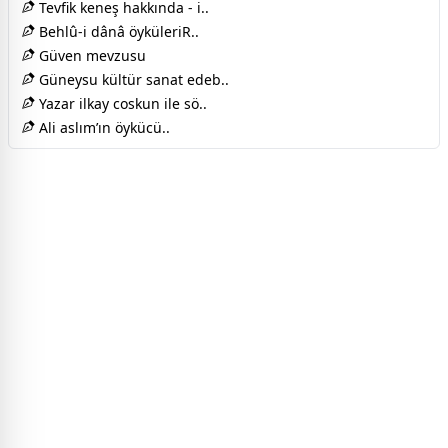
Tevfik keneş hakkında - i..
Behlû-i dânâ öyküleriR..
Güven mevzusu
Güneysu kültür sanat edeb..
Yazar ilkay coskun ile sö..
Ali aslım’ın öykücü..