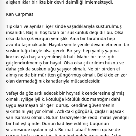
alışkanlıklar birlikte bir devri daimîliği imlemekteydi.
Kan Çarpması
Tıpkıları ve aynıları içerisinde yaşadıklarıyla susturulmuş
insanıdır. Başını hoş tutan bir suskunluk değildir bu. Olsa
olsa daha çok vurgun yemişlik. Ama bir tarafında hep
avuntu taşımaktadır. Hayata yenile yenile devam etmenin bir
suskunluğu böyle olsa gerek. Bir şeyi hep yanlış yapma
korkusuyla baştan yenilmişlik hali. Mahir bir terzi gibi
güçlendirilmemiş bir hayat. Olsa olsa çıtkırıldım hüznü ve
daha çok da suskunluğu yaşıyor olmalı. Ne bir pirden el
almış ne de bir müritten güngörmüş olmalı. Belki de en zor
olan darmadağınık kanatlarıyla mücadelesidir.
Vefayı da göz ardı edecek bir hoyratlık cenderesine girmiş
olmalı. İyiliğe iyilik, kötülüğe kötülük düz mantığını dahi
uygulayamayan bir geri duruş. Kendine güvenmenin
yıkıntısını yaşıyor olmalı. Azlıktaki görgüsü, çağları aşacak
yanılsaması olmalı. Bütün faraziyelerde reddi miras yenilgili
bir hal eşliğinde. Dünün kadifiye edilmiş bugünün
viranesinde o
yalan
mıştır. Bir inat tabarî hevesi gütse de
cürmü kadar yer yakacağının hodbinliği içerisinde. Açtın