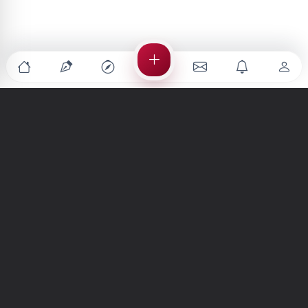
Türkiye'nin en büyük kültür sanat platformu
MENÜLER
Anasayfa
Keşfet
Şiirler
Hikayeler
Yazılar
İletiler
Forum
Nedir?
Ara