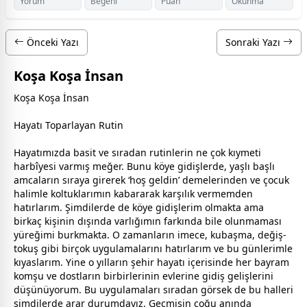
Yorum
Beğeni
Puan
Okunma
Önceki Yazı
Sonraki Yazı
Koşa Koşa İnsan
Koşa Koşa İnsan
Hayatı Toparlayan Rutin
Hayatımızda basit ve sıradan rutinlerin ne çok kıymeti
harbîyesi varmış meğer. Bunu köye gidişlerde, yaşlı başlı
amcaların sıraya girerek ‘hoş geldin’ demelerinden ve çocuk
halimle koltuklarımın kabararak karşılık vermemden
hatırlarım. Şimdilerde de köye gidişlerim olmakta ama
birkaç kişinin dışında varlığımın farkında bile olunmaması
yüreğimi burkmakta. O
zaman
ların imece, kubaşma, değiş-
tokuş gibi birçok uygulamalarını hatırlarım ve bu günlerimle
kıyaslarım. Yine o yılların şehir hayatı içerisinde her
bayram
komşu ve
dost
ların birbirlerinin evlerine gidiş gelişlerini
düşünüyorum. Bu uygulamaları sıradan görsek de bu halleri
şimdilerde arar durumdayız. Geçmişin çoğu anında