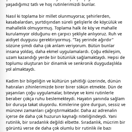
yaşadığımız tatlı ve hoş rutinlerimizdi bunlar.
Nasıl ki toplama bir millet olunmuyorsa; şehirlerden,
kasabalardan, yurtdışından süreli gelişlerle de köycülük ve
mahallelik olmuyormuş. Toplama halk ile köy ve mahalle
kurulamıyor olduğunu en çarpıcı şekliyle anlıyoruz. Ruh ve
aidiyet duygusu gerektiriyormuş. “Taş yerinde ağırdır”
sözüne şimdi daha çok anlam veriyorum. Bütün bunlar
insana yoldaş, daha ekmel uygulamalardı. Çoğu etkileşim,
uzam kazandığı yerde bir bütünlük sağlamaktaydı. Hepsi de
toplumu oluşturan bir dinamik ve senkronik duygudaşlıkla
yol almaktaydı.
Kadim bir bilgeliğin ve kültürün şahitliği üzerinde, dünün
hatıraları zihinlerimizde birer birer sökün etmekte. Dün de
yaşanılan çoğu uygulamalar, biteviye ve kimi rutinlerle
beraber çokça ruhu beslemekteydi. Hayatın yanında sağlam
bir duruşa takat oluyordu. Kimilerine göre durgun, sessiz ve
münzevi
zaman
ları çağrıştırmaktadır. Daha az adrenalin
içerse de daha çok huzurun kaynağı niteliğindeydi. Yani
rutinlik, bir sıradanlık değildi elbette. Sıradanlık, mücrim bir
görüntü verse de daha çok olumlu bir rutinlik ile bazı