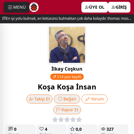
MENÜ
ÜYE OL
GİRİŞ
e menu
En iyi yolu bulmak, en kötüsünü bulmaktan çok daha kolaydır. thomas moore
İlkay Coşkun
514 yazı kayıtlı
Koşa Koşa İnsan
Takip Et
Beğen
Yorum
Rapor Et
0
4
0,0
327