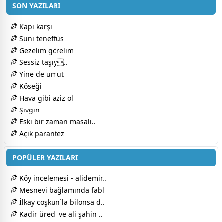
SON YAZILARI
Kapı karşı
Suni teneffüs
Gezelim görelim
Sessiz taşıy..
Yine de umut
Köseği
Hava gibi aziz ol
Şıvgın
Eski bir zaman masalı..
Açık parantez
POPÜLER YAZILARI
Köy incelemesi - alidemir..
Mesnevi bağlamında fabl
İlkay coşkun´la bilonsa d..
Kadir üredi ve ali şahin ..