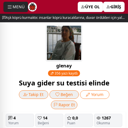
MENÜ
ÜYE OL
GİRİŞ
e menu
Aşk köprü kurmaktır. insanlar köprü kuracaklarına, duvar ördükleri için yalnız kalırlar. newton
glenay
356 yazı kayıtlı
Suya gider su testisi elinde
Takip Et
Beğen
Yorum
Rapor Et
4
14
0,0
1267
Yorum
Beğeni
Puan
Okunma