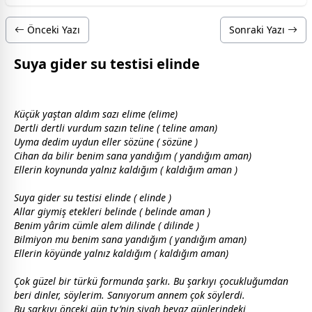
Önceki Yazı
Sonraki Yazı
Suya gider su testisi elinde
Küçük yaştan aldım sazı elime (elime)
Dertli dertli vurdum sazın teline ( teline aman)
Uyma dedim uydun eller sözüne ( sözüne )
Cihan da bilir benim sana yandığım ( yandığım aman)
Ellerin koynunda yalnız kaldığım ( kaldığım aman )
Suya gider su testisi elinde ( elinde )
Allar giymiş etekleri belinde ( belinde aman )
Benim yârim cümle alem dilinde ( dilinde )
Bilmiyon mu benim sana yandığım ( yandığım aman)
Ellerin köyünde yalnız kaldığım ( kaldığım aman)
Çok güzel bir türkü formunda şarkı. Bu şarkıyı
çocuk
luğumdan
beri dinler, söylerim. Sanıyorum
anne
m çok söylerdi.
Bu şarkıyı önceki gün tv’nin
siyah
beyaz
günlerindeki