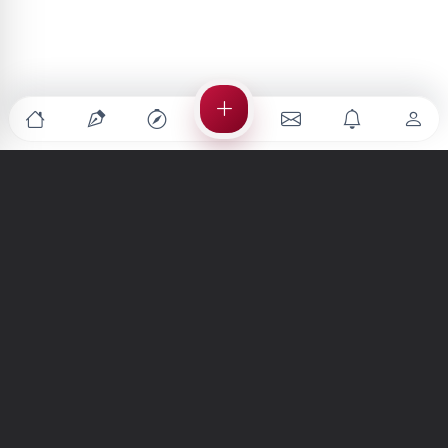
Türkiye'nin en büyük kültür sanat platformu
MENÜLER
Anasayfa
Keşfet
Şiirler
Hikayeler
Yazılar
İletiler