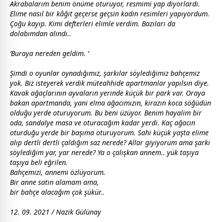
Akrabalarım benim önüme oturuyor, resmimi yap diyorlardı.
Elime nasıl bir kâğıt geçerse geçsin
kadın
resimleri yapıyordum.
Çoğu kayıp. Kimi defterleri elimle verdim. Bazıları da
dolabımdan alındı..
’Buraya nereden geldim. ’
Şimdi o oyunlar oynadığımız, şarkılar söylediğimiz bahçemiz
yok. Biz isteyerek verdik müteahhide apartmanlar yapılsın diye.
Kavak ağaçlarının ayvaların yerinde küçük bir park var. Oraya
bakan apartmanda, yani elma ağacımızın, kirazın koca söğüdün
olduğu yerde oturuyorum. Bu beni üzüyor. Benim hayalim bir
oda, sandalye masa ve oturacağım kadar yerdi. Kaç ağacın
oturduğu yerde bir başıma oturuyorum. Sahi küçük yaşta elime
alıp dertli dertli çaldığım saz nerede? Allar giyiyorum ama şarkı
söylediğim yar, yar nerede? Ya o çalışkan
anne
m.. yük taşıya
taşıya beli eğrilen.
Bahçemizi,
anne
mi özlüyorum.
Bir
anne
satın alamam ama,
bir bahçe alacağım çok şükür..
12. 09. 2021 / Nazik Gülünay