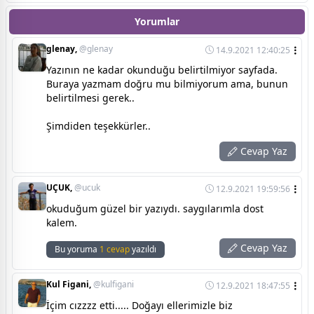
Yorumlar
glenay,
@glenay
14.9.2021 12:40:25
Yazının ne kadar okunduğu belirtilmiyor sayfada.
Buraya yazmam doğru mu bilmiyorum ama, bunun
belirtilmesi gerek..
Şimdiden teşekkürler..
Cevap Yaz
UÇUK,
@ucuk
12.9.2021 19:59:56
okuduğum güzel bir yazıydı. saygılarımla dost
kalem.
Cevap Yaz
Bu yoruma
1 cevap
yazıldı
Kul Figani,
@kulfigani
12.9.2021 18:47:55
İçim cızzzz etti..... Doğayı ellerimizle biz