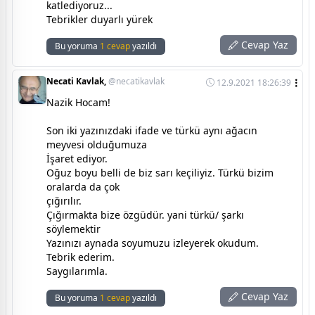
katlediyoruz...
Tebrikler duyarlı yürek
Cevap Yaz
Bu yoruma
1 cevap
yazıldı
Necati Kavlak,
@necatikavlak
12.9.2021 18:26:39
Nazik Hocam!
Son iki yazınızdaki ifade ve türkü aynı ağacın
meyvesi olduğumuza
İşaret ediyor.
Oğuz boyu belli de biz sarı keçiliyiz. Türkü bizim
oralarda da çok
çığırılır.
Çığırmakta bize özgüdür. yani türkü/ şarkı
söylemektir
Yazınızı aynada soyumuzu izleyerek okudum.
Tebrik ederim.
Saygılarımla.
Cevap Yaz
Bu yoruma
1 cevap
yazıldı