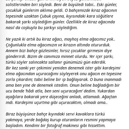
solistlerinden biri söyledi. Beni de büyüledi tabii.. Eski günler,
çocuk
luk günlerim aklıma geldi. O bahçemizde kiraz ağacının
tepesinde uzaktan Çubuk çayına, kıyısındaki kara söğütlere
bakarak şarkı söylediğim günler. Özellikle de kiraz ağacında
nasıl da coşkuyla bu şarkıyı söylediğim.
Ne yazık ki artık bu kiraz ağacı, mayhoş elma ağacımız yok..
Çoğunlukla elma ağacımızın ve kirazın altında otururduk.
Annem bizi bahçe gözlesinler, hırsız
çocuk
lar girmesin diye
gönderirdi. Bizim de canımıza minnet olurdu. Yer içer şarkı,
türkü söyler salıncakta sallanır günümüzü gün ederdik.
Bir kez sanki yer çekimini yeniden denemek ister gibi
kardeş
imi
elma ağacından uçuracağımı söyleyerek onu ağacın en tepesine
zorla çıkardım; tabii beline bir ip bağlayarak. O buna inanmadı
ama ben yine de denemek istedim. Onun beline bağladığım bir
ucu bende ’hâdi atla, ben seni uçuracağım’ dedim. Yukardan
aşağılara bakarak yere düşeceğini anladı, atlamadı. Ağaçtan
indi. Kardeşimi uçurtma gibi uçuracaktım, olmadı ama..
Biraz büyüyünce bahçe kıyındaki servi kavaklara türkü
yakmaya, yerde bağdaş kurup oturanların resmini yapmaya
başladım. Kendimi bir fotoğraf makinesi gibi hissettim.