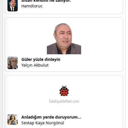
İnsan kendini ne sanıyor.
Hamdioruc
Güler yüzle dinleyin
Yalçın Akbulut
Anladığım yerde duruyorum...
Sevtap Kaya Nurgönül