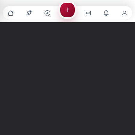
Türkiye'nin en büyük kültür sanat platformu
MENÜLER
Anasayfa
Keşfet
Şiirler
Hikayeler
Yazılar
İletiler
Forum
Nedir?
Ara
SİTE