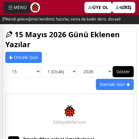
MENÜ
ÜYE OL
GİRİŞ
e menu
Kendi geleceğimizi kendimiz hazırlar, sonra da kader deriz. disraeli
15 Mayıs 2026 Günü Eklenen
Yazılar
Önceki Gün
Sonraki Gün