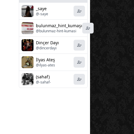
_saye
@-saye
bulunmaz_hint_kumaşı
@bulunmaz-hint-kumasi
Dinçer Dayı
@dincerdayi
İlyas Ateş
@ilyas-ates
(sahaf)
@-sahaf-