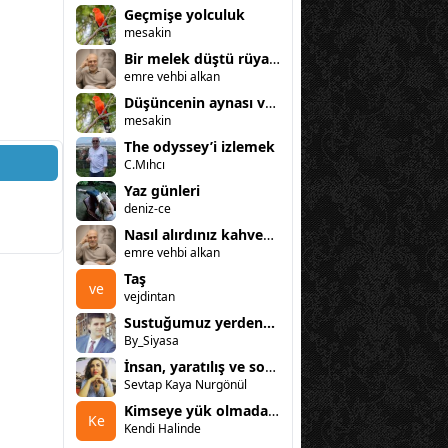
Geçmişe yolculuk
mesakin
Bir melek düştü rüyama
emre vehbi alkan
Düşüncenin aynası ve kadın
mesakin
The odyssey’i izlemek
C.Mıhcı
Yaz günleri
deniz-ce
Nasıl alırdınız kahvenizi?
emre vehbi alkan
Taş
ve
vejdintan
Sustuğumuz yerden...
By_Siyasa
İnsan, yaratılış ve sorumluluk
Sevtap Kaya Nurgönül
Kimseye yük olmadan gitmek (vedam)
Ke
Kendi Halinde