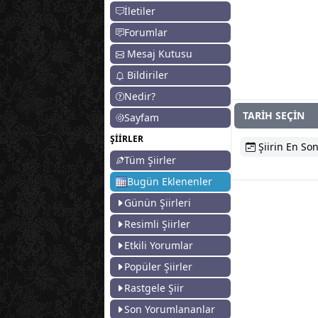
İletiler
Forumlar
Mesaj Kutusu
Bildiriler
Nedir?
TARİH SEÇİN
Sayfam
ŞİİRLER
Şiirin En Son
Tüm Şiirler
Bugün Eklenenler
Günün Şiirleri
Resimli Şiirler
Etkili Yorumlar
Popüler Şiirler
Rastgele Şiir
Son Yorumlananlar