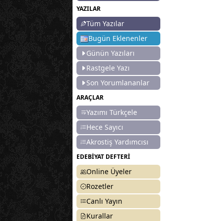
YAZILAR
Tüm Yazılar
Bugün Eklenenler
Günün Yazıları
Rastgele Yazı
Son Yorumlananlar
ARAÇLAR
Yazımı Türkçele
Hece Sayıcı
Akrostiş Yardımcısı
EDEBİYAT DEFTERİ
Online Üyeler
Rozetler
Canlı Yayın
Kurallar