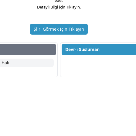
eder.
Detaylı Bilgi İçin Tıklayın.
Şiiri Görmek İçin Tıklayın
Devr-i Süslüman
 Hali