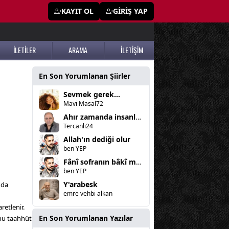
KAYIT OL
GİRİŞ YAP
İLETİLER
ARAMA
İLETİŞİM
En Son Yorumlanan Şiirler
Sevmek gerek...
Mavi Masal72
Ahır zamanda insanlar bozulunca
Tercanlı24
Allah'ın dediği olur
ben YEP
Fânî sofranın bâkî misafiri "insanlarız"
ben YEP
Y'arabesk
nda
emre vehbi alkan
retlenir.
En Son Yorumlanan Yazılar
unu taahhüt