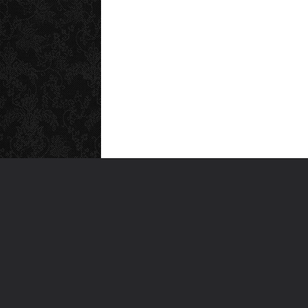
MEN
Anas
Türkiye'nin en büyük kültür sanat
Şiirl
platformu
Yazı