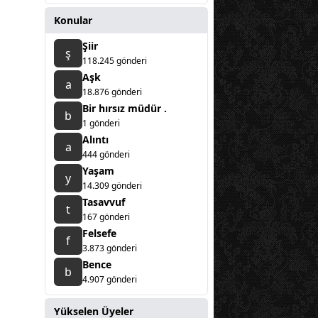
Konular
Şiir
ş
118.245 gönderi
Aşk
a
18.876 gönderi
Bir hırsız müdür .
b
1 gönderi
Alıntı
a
444 gönderi
Yaşam
y
14.309 gönderi
Tasavvuf
t
167 gönderi
Felsefe
f
3.873 gönderi
Bence
b
4.907 gönderi
Yükselen Üyeler