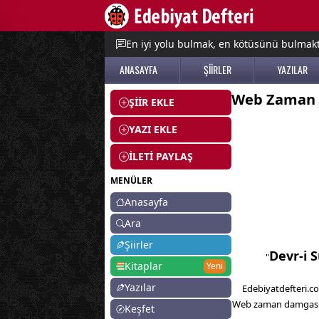
e menu
En iyi yolu bulmak, en kötüsünü bulmak
ANASAYFA
ŞİİRLER
YAZILAR
Web Zaman
ŞİİR EKLE
YAZI EKLE
İLETİ PAYLAŞ
MENÜLER
Anasayfa
Ara
Şiirler
Devr-i 
"
Kitaplar
Yeni
Yazılar
Edebiyatdefteri.co
Web zaman damgası il
Keşfet