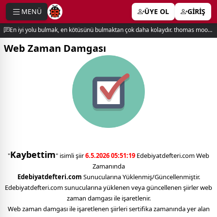
MENÜ
ÜYE OL
GİRİŞ
e menu
En iyi yolu bulmak, en kötüsünü bulmaktan çok daha kolaydır. thomas moore
Web Zaman Damgası
Kaybettim
"
" isimli şiir
6.5.2026 05:51:19
Edebiyatdefteri.com Web
Zamanında
Edebiyatdefteri.com
Sunucularına Yüklenmiş/Güncellenmiştir.
Edebiyatdefteri.com sunucularına yüklenen veya güncellenen şiirler web
zaman damgası ile işaretlenir.
Web zaman damgası ile işaretlenen şiirleri sertifika zamanında yer alan