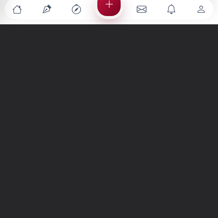
Türkiye'nin en büyük kültür sanat platformu
MENÜLER
Anasayfa
Keşfet
Şiirler
Hikayeler
Yazılar
İletiler
Forum
Nedir?
Ara
SİTE