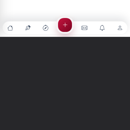
Türkiye'nin en büyük kültür sanat platformu
MENÜLER
Anasayfa
Keşfet
Şiirler
Hikayeler
Yazılar
İletiler
Forum
Nedir?
Ara