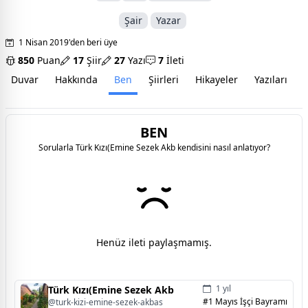
Şair
Yazar
1 Nisan 2019'den beri üye
850
Puan
17
Şiir
27
Yazı
7
İleti
Duvar
Hakkında
Ben
Şiirleri
Hikayeler
Yazıları
İ
BEN
Sorularla Türk Kızı(Emine Sezek Akb kendisini nasıl anlatıyor?
Henüz ileti paylaşmamış.
1 yıl
Türk Kızı(Emine Sezek Akb
#1 Mayıs İşçi Bayramı
@turk-kizi-emine-sezek-akbas