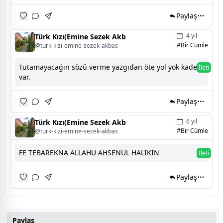
Paylaş
4 yıl
Türk Kızı(Emine Sezek Akb
#Bir Cümle
@turk-kizi-emine-sezek-akbas
Tutamayacağın sözü verme yazgıdan öte yol yok kader
İleti
var.
Paylaş
6 yıl
Türk Kızı(Emine Sezek Akb
#Bir Cümle
@turk-kizi-emine-sezek-akbas
FE TEBAREKNA ALLAHU AHSENÜL HALİKİN
İleti
Paylaş
Paylaş