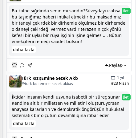
Bu kalbe sığdında senin mi sandın?Süveydayı icabsa
İleti
bu taşıdığımız haberi intikal etmektir bu maksadımız
bir taneyi çekirdek bir dirhemle ölçülmez bir dirhemde
o daneyi çekirdeği vermez vardır terazenin çok yönlü
kefesi bir uyku bir rüya işçinin işine gelmez .... Bütün
emekçilerin emeği saadet bulsun!
daha fazla
Paylaş
1 yıl
Türk Kızı(Emine Sezek Akb
#23 Nisan
@turk-kizi-emine-sezek-akbas
İktidar insanın kendi uzvuna isabetli bir süreç sunar
İleti
Kendine ait bir milletsen ve milletini oluşturuyorsan
anayasa kararların ve demokratik öngörüşün hukuksal
sistematik bir ölçütün devamlılığına itibar eder.
daha fazla