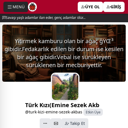
MENÜ
ÜYE OL
GİRİŞ
e menu
Savaşı yaşlı adamlar ilan eder, genç adamlar ölür...
Yitirmek kamburu olan bir ağaç ğŸŒ³
gibidir.Fedakarlık edilen bir durum ise kesilen
bir ağaç gibidir.Vebal ise sürükleyen
sürüklenen bir mecburiyettir.
Türk Kızı(Emine Sezek Akb
@turk-kizi-emine-sezek-akbas
Etkin Üye
Takip Et