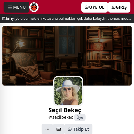
MENÜ
ÜYE OL
GİRİŞ
e menu
En iyi yolu bulmak, en kötüsünü bulmaktan çok daha kolaydır. thomas moore
Seçil Bekeç
@secilbekec
Üye
Takip Et