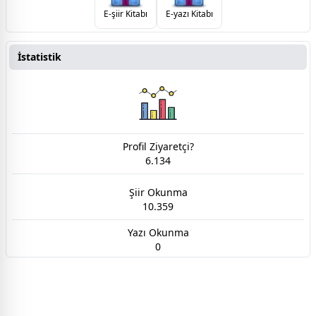
E-şiir Kitabı
E-yazı Kitabı
İstatistik
Profil Ziyaretçi?
6.134
Şiir Okunma
10.359
Yazı Okunma
0