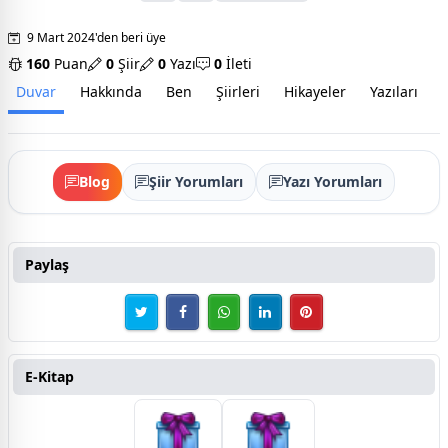
9 Mart 2024'den beri üye
160
Puan
0
Şiir
0
Yazı
0
İleti
Duvar
Hakkında
Ben
Şiirleri
Hikayeler
Yazıları
İ
Blog
Şiir Yorumları
Yazı Yorumları
Paylaş
E-Kitap