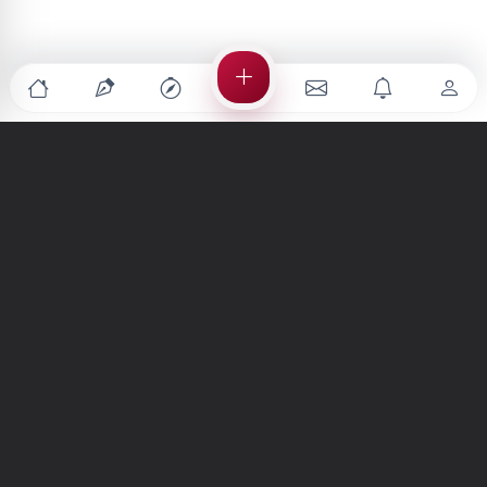
Türkiye'nin en büyük kültür sanat platformu
MENÜLER
Anasayfa
Keşfet
Şiirler
Hikayeler
Yazılar
İletiler
Forum
Nedir?
Ara