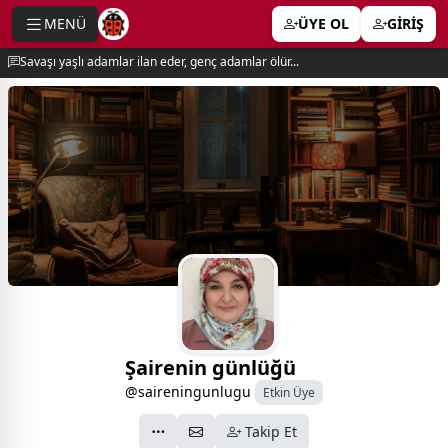
MENÜ
ÜYE OL
GİRİŞ
e menu
Savaşı yaşlı adamlar ilan eder, genç adamlar ölür...
Şairenin günlüğü
@saireningunlugu
Etkin Üye
Takip Et