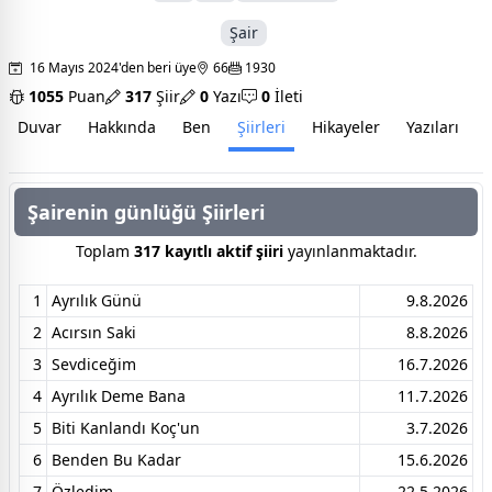
Şair
16 Mayıs 2024'den beri üye
66
1930
1055
Puan
317
Şiir
0
Yazı
0
İleti
Duvar
Hakkında
Ben
Şiirleri
Hikayeler
Yazıları
İ
Şairenin günlüğü Şiirleri
Toplam
317 kayıtlı aktif şiiri
yayınlanmaktadır.
1
Ayrılık Günü
9.8.2026
2
Acırsın Saki
8.8.2026
3
Sevdiceğim
16.7.2026
4
Ayrılık Deme Bana
11.7.2026
5
Biti Kanlandı Koç'un
3.7.2026
6
Benden Bu Kadar
15.6.2026
7
Özledim
22.5.2026