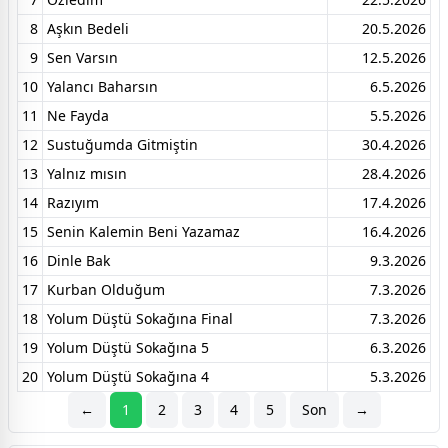
8
Aşkın Bedeli
20.5.2026
9
Sen Varsın
12.5.2026
10
Yalancı Baharsın
6.5.2026
11
Ne Fayda
5.5.2026
12
Sustuğumda Gitmiştin
30.4.2026
13
Yalnız mısın
28.4.2026
14
Razıyım
17.4.2026
15
Senin Kalemin Beni Yazamaz
16.4.2026
16
Dinle Bak
9.3.2026
17
Kurban Olduğum
7.3.2026
18
Yolum Düştü Sokağına Final
7.3.2026
19
Yolum Düştü Sokağına 5
6.3.2026
20
Yolum Düştü Sokağına 4
5.3.2026
←
1
2
3
4
5
Son
→