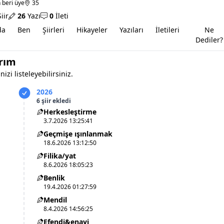
 beri üye
35
iir
26
Yazı
0
İleti
da
Ben
Şiirleri
Hikayeler
Yazıları
İletileri
Ne
Dediler?
arım
nizi listeleyebilirsiniz.
2026
6 şiir ekledi
Herkesleştirme
3.7.2026 13:25:41
Geçmişe ışınlanmak
18.6.2026 13:12:50
Filika/yat
8.6.2026 18:05:23
Benlik
19.4.2026 01:27:59
Mendil
8.4.2026 14:56:25
Efendi&enayi