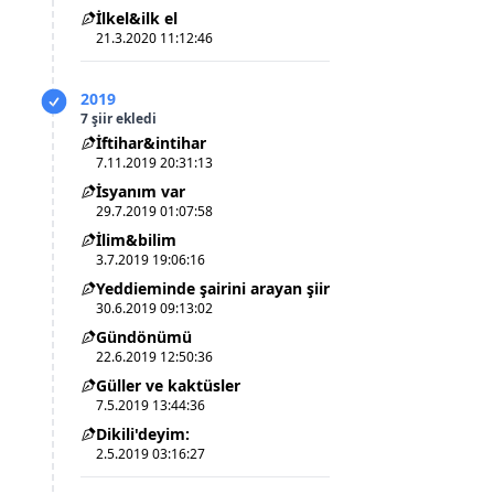
İlkel&ilk el
21.3.2020 11:12:46
2019
7 şiir ekledi
İftihar&intihar
7.11.2019 20:31:13
İsyanım var
29.7.2019 01:07:58
İlim&bilim
3.7.2019 19:06:16
Yeddieminde şairini arayan şiir
30.6.2019 09:13:02
Gündönümü
22.6.2019 12:50:36
Güller ve kaktüsler
7.5.2019 13:44:36
Dikili'deyim:
2.5.2019 03:16:27