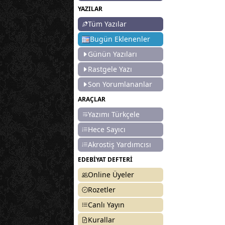
YAZILAR
Tüm Yazılar
Bugün Eklenenler
Günün Yazıları
Rastgele Yazı
Son Yorumlananlar
ARAÇLAR
Yazımı Türkçele
Hece Sayıcı
Akrostiş Yardımcısı
EDEBİYAT DEFTERİ
Online Üyeler
Rozetler
Canlı Yayın
Kurallar