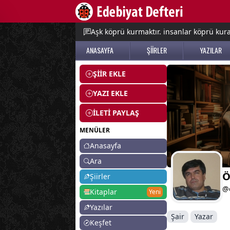
e menu
Aşk köprü kurmaktır. insanlar köprü kurac
ANASAYFA
ŞİİRLER
YAZILAR
ŞİİR EKLE
YAZI EKLE
İLETİ PAYLAŞ
MENÜLER
Anasayfa
Ara
Ö
Şiirler
@
Kitaplar
Yeni
Yazılar
Şair
Yazar
Keşfet