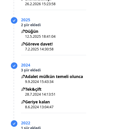
26.2.2026 15:23:58
2025
2 şiir ekledi
Düğün
12.5.2025 18:41:04
Göreve davet!
7.2.2025 14:30:58
2024
3 şiir ekledi
Adalet mülkün temeli olunca
9.9.2024 15:43:34
Tek&çift
28.7.2024 14:13:51
Geriye kalan
8.6.2024 13:04:47
2022
1 şiir ekledi