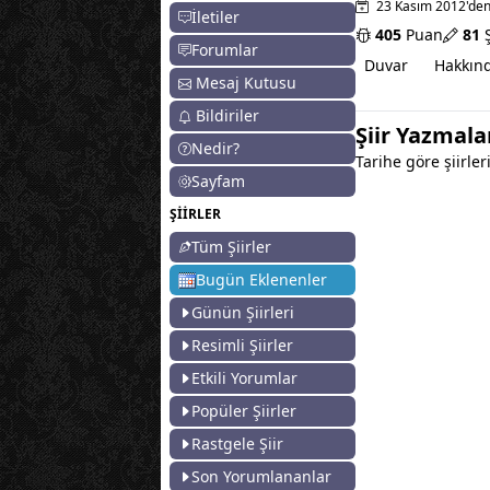
23 Kasım 2012'den
İletiler
405
Puan
81
Ş
Forumlar
Duvar
Hakkın
Mesaj Kutusu
Bildiriler
Şiir Yazmal
Nedir?
Tarihe göre şiirleri
Sayfam
ŞİİRLER
Tüm Şiirler
Bugün Eklenenler
Günün Şiirleri
Resimli Şiirler
Etkili Yorumlar
Popüler Şiirler
Rastgele Şiir
Son Yorumlananlar