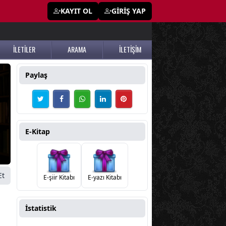
KAYIT OL
GİRİŞ YAP
İLETİLER
ARAMA
İLETİŞİM
Paylaş
E-Kitap
Et
E-şiir Kitabı
E-yazı Kitabı
İstatistik