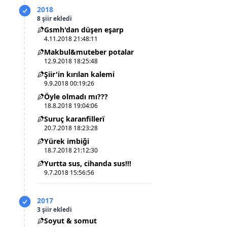
2018
8 şiir ekledi
Gsmh'dan düşen eşarp
4.11.2018 21:48:11
Makbul&muteber potalar
12.9.2018 18:25:48
Şiir'in kırılan kalemi
9.9.2018 00:19:26
Öyle olmadı mı???
18.8.2018 19:04:06
Suruç karanfillerï
20.7.2018 18:23:28
Yürek imbiği
18.7.2018 21:12:30
Yurtta sus, cihanda sus!!!
9.7.2018 15:56:56
2017
3 şiir ekledi
Soyut & somut