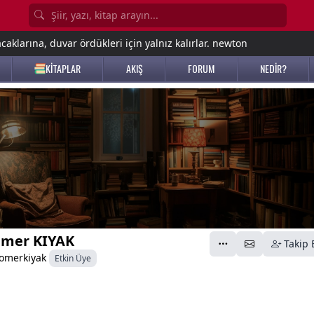
aklarına, duvar ördükleri için yalnız kalırlar. newton
KİTAPLAR
AKIŞ
FORUM
NEDİR?
mer KIYAK
Takip 
omerkiyak
Etkin Üye