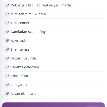
Dokuz yüz katlı labirent ve yedi merte..
İçim senin mülkündür
Yitik cennet
Damladan sızan dünya
Aşkın aşkı
Sırr-ı temas
Huzur huzur'da
Karanfil gölgesine
Kördüğüm
Zan yarası
Nisan ek insana