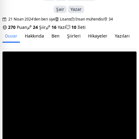
Şair
Yazar
21 Nisan 2024'den beri üye
Lisans
İnsan mühendisi
34
270
Puan
24
Şiir
16
Yazı
10
İleti
Duvar
Hakkında
Ben
Şiirleri
Hikayeler
Yazıları
İ