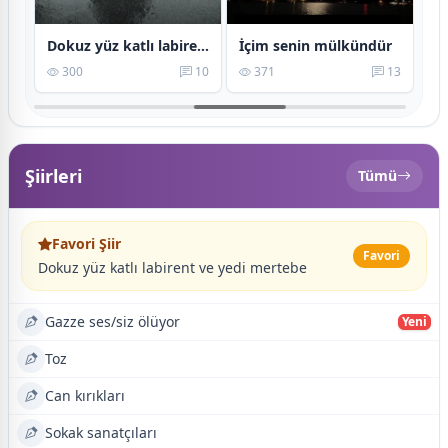
Dokuz yüz katlı labirent ve yedi mertebe
İçim senin mülkündür
Yi
10
300
10
371
13
Şiirleri
Tümü
Favori Şiir
Favori
Dokuz yüz katlı labirent ve yedi mertebe
Gazze ses/siz ölüyor
Yeni
Toz
Can kırıkları
Sokak sanatçıları