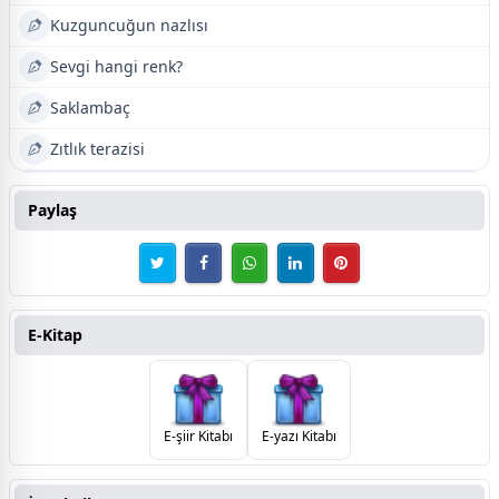
Kuzguncuğun nazlısı
Sevgi hangi renk?
Saklambaç
Zıtlık terazisi
Paylaş
E-Kitap
E-şiir Kitabı
E-yazı Kitabı