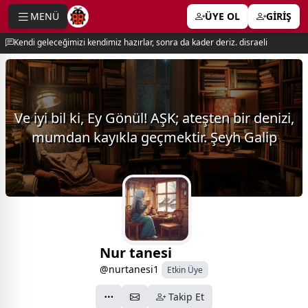
MENÜ
ÜYE OL
GİRİŞ
e menu
Kendi geleceğimizi kendimiz hazırlar, sonra da kader deriz. disraeli
Ve iyi bil ki, Ey Gönül! AŞK; ateşten bir denizi,
mumdan kayıkla geçmektir. Şeyh Galip
Nur tanesi
@nurtanesi1
Etkin Üye
Takip Et