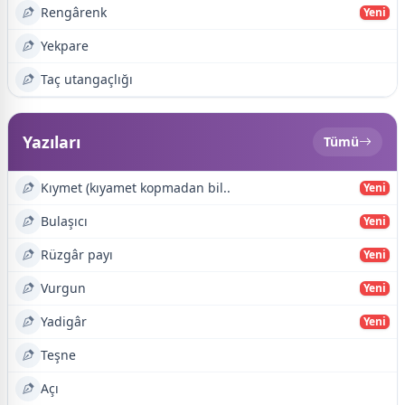
Rengârenk
Yeni
Yekpare
Taç utangaçlığı
Yazıları
Tümü
Kıymet (kıyamet kopmadan bil..
Yeni
Bulaşıcı
Yeni
Rüzgâr payı
Yeni
Vurgun
Yeni
Yadigâr
Yeni
Teşne
Açı