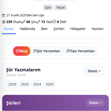
Şair
Yazar
21 Aralık 2020'den beri üye
235
Puan
66
Şiir
13
Yazı
0
İleti
Duvar
Hakkında
Ben
Şiirleri
Hikayeler
Yazıları
İ
Blog
Şiir Yorumları
Yazı Yorumları
Şiir Yazmalarım
Tümü
Zaman Tüneli
2026
2025
2024
2020
Şiirleri
Tümü