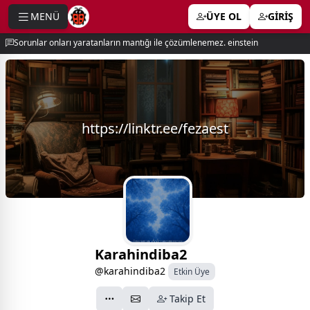
MENÜ
ÜYE OL
GİRİŞ
e menu
Sorunlar onları yaratanların mantığı ile çözümlenemez. einstein
https://linktr.ee/fezaest
Karahindiba2
@karahindiba2
Etkin Üye
Takip Et