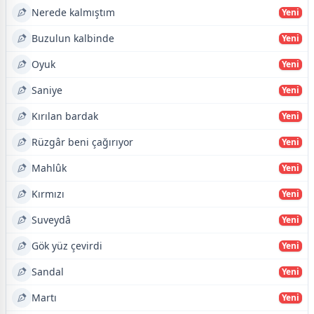
Nerede kalmıştım
Yeni
Buzulun kalbinde
Yeni
Oyuk
Yeni
Saniye
Yeni
Kırılan bardak
Yeni
Rüzgâr beni çağırıyor
Yeni
Mahlûk
Yeni
Kırmızı
Yeni
Suveydâ
Yeni
Gök yüz çevirdi
Yeni
Sandal
Yeni
Martı
Yeni