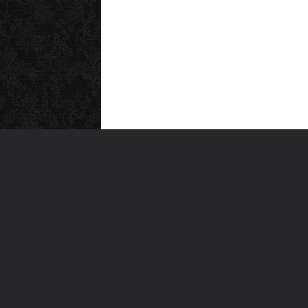
MEN
Anas
Türkiye'nin en büyük kültür sanat
Şiirl
platformu
Yazı
For
Ara