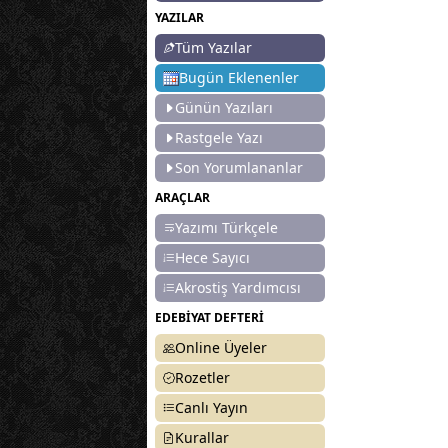
YAZILAR
Tüm Yazılar
Bugün Eklenenler
Günün Yazıları
Rastgele Yazı
Son Yorumlananlar
ARAÇLAR
Yazımı Türkçele
Hece Sayıcı
Akrostiş Yardımcısı
EDEBİYAT DEFTERİ
Online Üyeler
Rozetler
Canlı Yayın
Kurallar