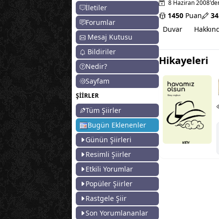
8 Haziran 2008'den
İletiler
1450
Puan
34
Forumlar
Duvar
Hakkın
Mesaj Kutusu
Bildiriler
Hikayeleri
Nedir?
Sayfam
ŞİİRLER
Tüm Şiirler
Bugün Eklenenler
Günün Şiirleri
Resimli Şiirler
Etkili Yorumlar
Popüler Şiirler
Rastgele Şiir
Son Yorumlananlar