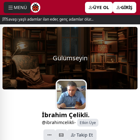
MENÜ
ÜYE OL
GİRİŞ
e menu
Savaşı yaşlı adamlar ilan eder, genç adamlar ölür...
Gülümseyin
İbrahim Çelikli.
@ibrahimcelikli-
Etkin Üye
Takip Et