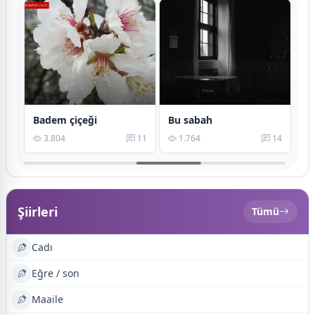
Badem çiçeği
Bu sabah
To
13
3.804
11
1.764
14
Şiirleri
Tümü
Cadı
Eğre / son
Maaile