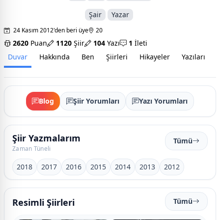
Şair
Yazar
24 Kasım 2012'den beri üye
20
2620
Puan
1120
Şiir
104
Yazı
1
İleti
Duvar
Hakkında
Ben
Şiirleri
Hikayeler
Yazıları
İ
Blog
Şiir Yorumları
Yazı Yorumları
Şiir Yazmalarım
Tümü
Zaman Tüneli
2018
2017
2016
2015
2014
2013
2012
Resimli Şiirleri
Tümü