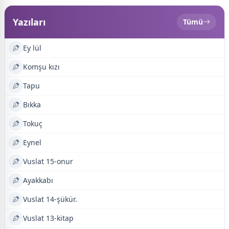
Yazıları
Tümü
Ey lül
Komşu kızı
Tapu
Bıkka
Tokuç
Eynel
Vuslat 15-onur
Ayakkabı
Vuslat 14-şükür.
Vuslat 13-kitap