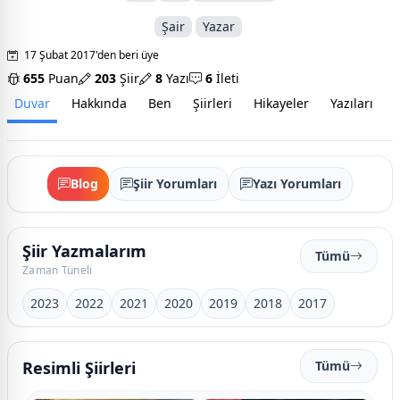
Şair
Yazar
17 Şubat 2017'den beri üye
655
Puan
203
Şiir
8
Yazı
6
İleti
Duvar
Hakkında
Ben
Şiirleri
Hikayeler
Yazıları
İ
Blog
Şiir Yorumları
Yazı Yorumları
Şiir Yazmalarım
Tümü
Zaman Tüneli
2023
2022
2021
2020
2019
2018
2017
Resimli Şiirleri
Tümü