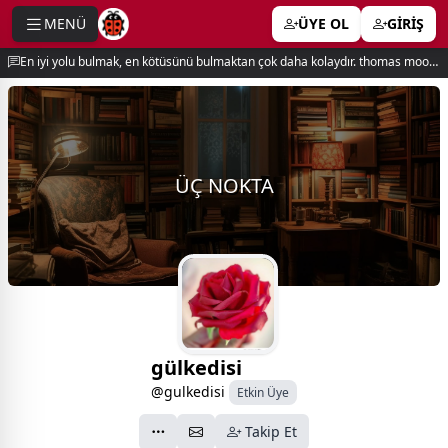
MENÜ
ÜYE OL
GİRİŞ
e menu
En iyi yolu bulmak, en kötüsünü bulmaktan çok daha kolaydır. thomas moore
ÜÇ NOKTA
gülkedisi
@gulkedisi
Etkin Üye
Takip Et