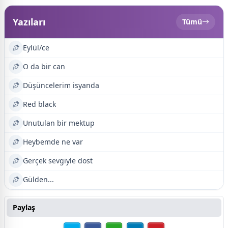
Yazıları
Tümü
Eylül/ce
O da bir can
Düşüncelerim isyanda
Red black
Unutulan bir mektup
Heybemde ne var
Gerçek sevgiyle dost
Gülden...
Paylaş