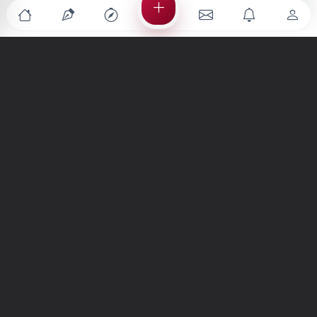
Türkiye'nin en büyük kültür sanat platformu
MENÜLER
Anasayfa
Keşfet
Şiirler
Hikayeler
Yazılar
İletiler
Forum
Nedir?
Ara
SİTE