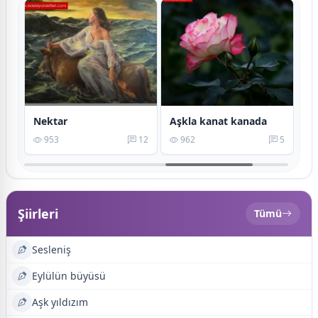
Nektar
Aşkla kanat kanada
8
953
12
962
5
Şiirleri
Tümü
Sesleniş
Eylülün büyüsü
Aşk yıldızım