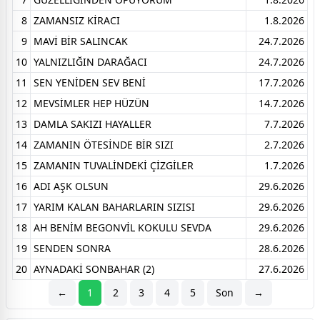
8
ZAMANSIZ KİRACI
1.8.2026
9
MAVİ BİR SALINCAK
24.7.2026
10
YALNIZLIĞIN DARAĞACI
24.7.2026
11
SEN YENİDEN SEV BENİ
17.7.2026
12
MEVSİMLER HEP HÜZÜN
14.7.2026
13
DAMLA SAKIZI HAYALLER
7.7.2026
14
ZAMANIN ÖTESİNDE BİR SIZI
2.7.2026
15
ZAMANIN TUVALİNDEKİ ÇİZGİLER
1.7.2026
16
ADI AŞK OLSUN
29.6.2026
17
YARIM KALAN BAHARLARIN SIZISI
29.6.2026
18
AH BENİM BEGONVİL KOKULU SEVDA
29.6.2026
19
SENDEN SONRA
28.6.2026
20
AYNADAKİ SONBAHAR (2)
27.6.2026
←
1
2
3
4
5
Son
→