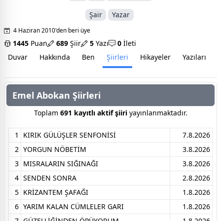
Şair
Yazar
4 Haziran 2010'den beri üye
1445
Puan
689
Şiir
5
Yazı
0
İleti
Duvar
Hakkında
Ben
Şiirleri
Hikayeler
Yazıları
İ
Emel Abokan Şiirleri
Toplam
691 kayıtlı aktif şiiri
yayınlanmaktadır.
1
KIRIK GÜLÜŞLER SENFONİSİ
7.8.2026
2
YORGUN NÖBETİM
3.8.2026
3
MISRALARIN SIĞINAĞI
3.8.2026
4
SENDEN SONRA
2.8.2026
5
KRİZANTEM ŞAFAĞI
1.8.2026
6
YARIM KALAN CÜMLELER GARI
1.8.2026
7
GÜZELLİĞİNDEN ÖPÜYORUM
1.8.2026