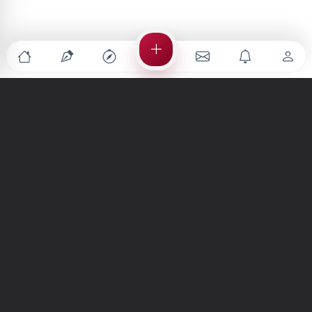
Türkiye'nin en büyük kültür sanat platformu
MENÜLER
Anasayfa
Keşfet
Şiirler
Hikayeler
Yazılar
İletiler
Forum
Nedir?
Ara