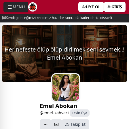
MENÜ
ÜYE OL
GİRİŞ
e menu
Kendi geleceğimizi kendimiz hazırlar, sonra da kader deriz. disraeli
Her nefeste ölüp ölüp dirilmek seni sevmek..!
Emel Abokan
Emel Abokan
@emel-kahveci
Etkin Üye
Takip Et