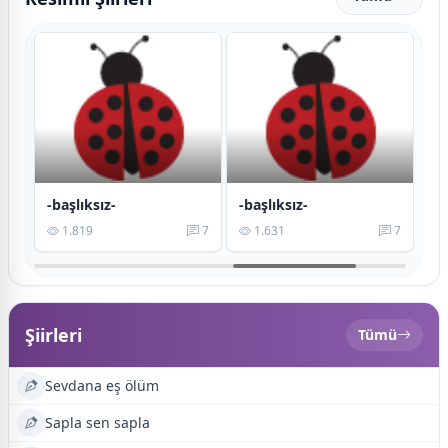
-başlıksız-
-başlıksız-
9
1.819
7
1.631
7
Şiirleri
Tümü
Sevdana eş ölüm
Sapla sen sapla