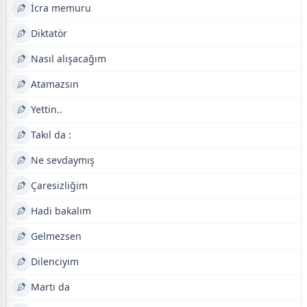
İcra memuru
Diktatör
Nasıl alışacağım
Atamazsın
Yettin..
Takıl da :
Ne sevdaymış
Çaresizliğim
Hadi bakalım
Gelmezsen
Dilenciyim
Martı da