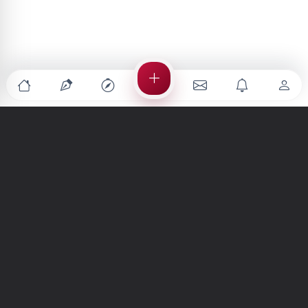
Türkiye'nin en büyük kültür sanat platformu
MENÜLER
Anasayfa
Keşfet
Şiirler
Hikayeler
Yazılar
İletiler