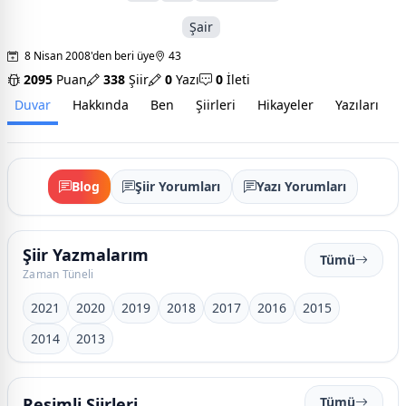
Şair
8 Nisan 2008'den beri üye
43
2095
Puan
338
Şiir
0
Yazı
0
İleti
Duvar
Hakkında
Ben
Şiirleri
Hikayeler
Yazıları
İ
Blog
Şiir Yorumları
Yazı Yorumları
Şiir Yazmalarım
Tümü
Zaman Tüneli
2021
2020
2019
2018
2017
2016
2015
2014
2013
Resimli Şiirleri
Tümü