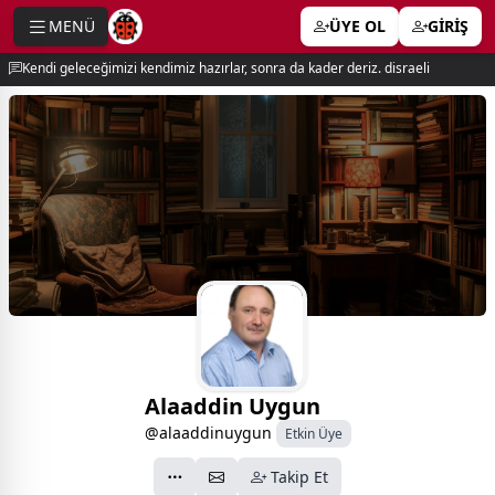
MENÜ
ÜYE OL
GİRİŞ
e menu
Kendi geleceğimizi kendimiz hazırlar, sonra da kader deriz. disraeli
Alaaddin Uygun
@alaaddinuygun
Etkin Üye
Takip Et