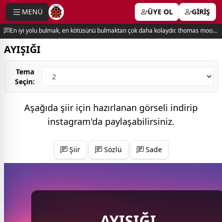
MENÜ
ÜYE OL
GİRİŞ
e menu
En iyi yolu bulmak, en kötüsünü bulmaktan çok daha kolaydır. thomas moore
AYIŞIĞI
Tema
Seçin:
Aşağıda şiir için hazırlanan görseli indirip
instagram'da
paylaşabilirsiniz.
Şiir
Sözlü
Sade
AYIŞIĞI