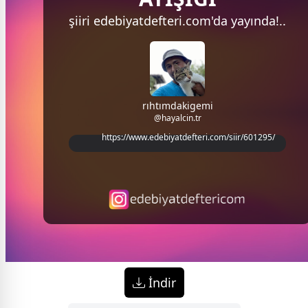
şiiri
edebiyatdefteri.com'da
yayında!..
rıhtımdakigemi
@hayalcin.tr
https://www.edebiyatdefteri.com/siir/601295/
İndir