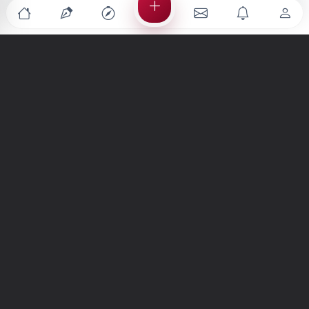
Türkiye'nin en büyük kültür sanat platformu
MENÜLER
Anasayfa
Keşfet
Şiirler
Hikayeler
Yazılar
İletiler
Forum
Nedir?
Ara
SİTE