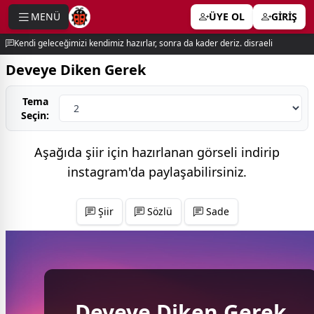
MENÜ
ÜYE OL
GİRİŞ
e menu
Kendi geleceğimizi kendimiz hazırlar, sonra da kader deriz. disraeli
Deveye Diken Gerek
Tema
Seçin:
Aşağıda şiir için hazırlanan görseli indirip
instagram'da
paylaşabilirsiniz.
Şiir
Sözlü
Sade
Deveye Diken Gerek