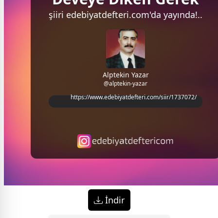
şiiri
edebiyatdefteri.com'da
yayında!..
Alptekin Yazar
@alptekin-yazar
https://www.edebiyatdefteri.com/siir/1737072/
İndir