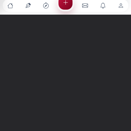
Türkiye'nin en büyük kültür sanat platformu
MENÜLER
Anasayfa
Keşfet
Şiirler
Hikayeler
Yazılar
İletiler
Forum
Nedir?
Ara
SİTE