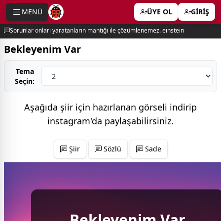
MENÜ
ÜYE OL
GİRİŞ
e menu
Sorunlar onları yaratanların mantığı ile çözümlenemez. einstein
Bekleyenim Var
Tema
Seçin:
Aşağıda şiir için hazırlanan görseli indirip
instagram'da
paylaşabilirsiniz.
Şiir
Sözlü
Sade
Bekleyenim Var