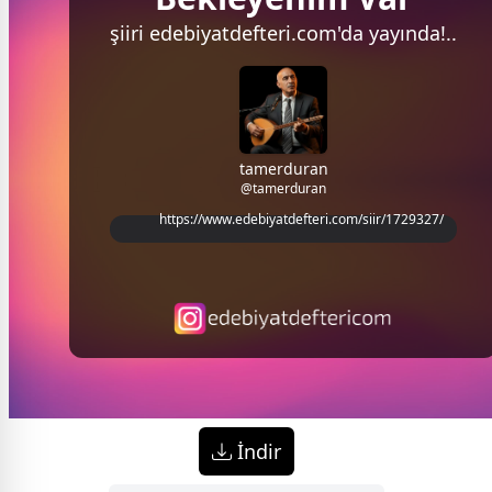
şiiri
edebiyatdefteri.com'da
yayında!..
tamerduran
@tamerduran
https://www.edebiyatdefteri.com/siir/1729327/
İndir