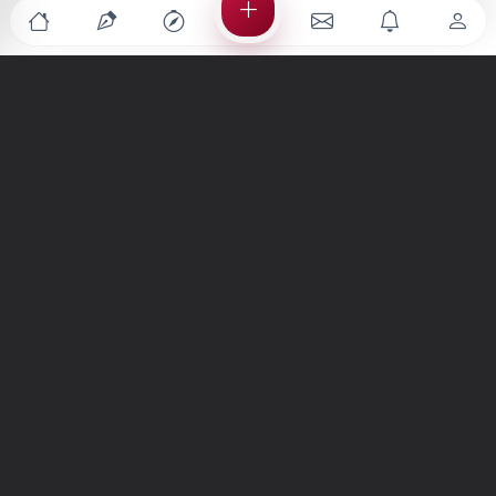
Türkiye'nin en büyük kültür sanat platformu
MENÜLER
Anasayfa
Keşfet
Şiirler
Hikayeler
Yazılar
İletiler
Forum
Nedir?
Ara
SİTE