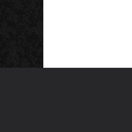
MEN
Anas
Türkiye'nin en büyük kültür sanat
Şiirl
platformu
Yazı