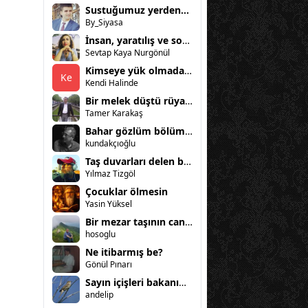
Sustuğumuz yerden...
By_Siyasa
İnsan, yaratılış ve sorumluluk
Sevtap Kaya Nurgönül
Kimseye yük olmadan gitmek (vedam)
Ke
Kendi Halinde
Bir melek düştü rüyama
Tamer Karakaş
Bahar gözlüm bölüm 2
kundakçıoğlu
Taş duvarları delen bir yeşil ot bitkisi
Yılmaz Tizgöl
Çocuklar ölmesin
Yasin Yüksel
Bir mezar taşının can sıkıntısı
hosoglu
Ne itibarmış be?
Gönül Pınarı
Sayın içişleri bakanımıza açık mektup!
andelip