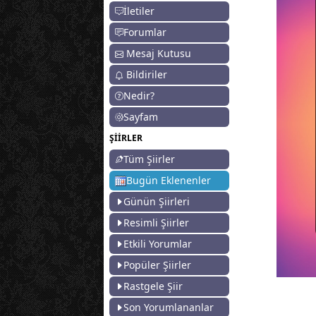
İletiler
Forumlar
Mesaj Kutusu
Bildiriler
Nedir?
Sayfam
ŞİİRLER
Tüm Şiirler
Bugün Eklenenler
Günün Şiirleri
Resimli Şiirler
Etkili Yorumlar
Popüler Şiirler
Rastgele Şiir
Son Yorumlananlar