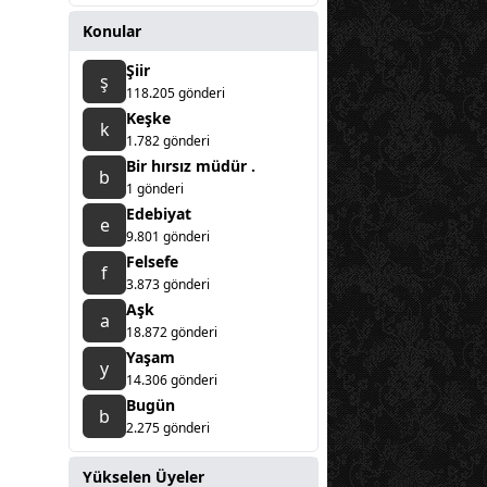
Konular
Şiir
ş
118.205 gönderi
Keşke
k
1.782 gönderi
Bir hırsız müdür .
b
1 gönderi
Edebiyat
e
9.801 gönderi
Felsefe
f
3.873 gönderi
Aşk
a
18.872 gönderi
Yaşam
y
14.306 gönderi
Bugün
b
2.275 gönderi
Yükselen Üyeler