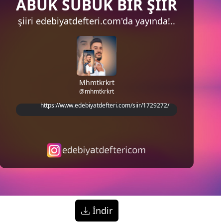
ABUK SUBUK BİR ŞİİR
şiiri
edebiyatdefteri.com'da
yayında!..
Mhmtkrkrt
@mhmtkrkrt
https://www.edebiyatdefteri.com/siir/1729272/
İndir