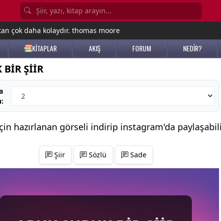
tan çok daha kolaydır. thomas moore
KİTAPLAR
AKIŞ
FORUM
NEDİR?
BİR ŞİİR
a
n:
için hazırlanan görseli indirip
instagram'da
paylaşabili
Şiir
Sözlü
Sade