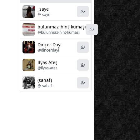
_saye
@-saye
bulunmaz_hint_kumaşı
@bulunmaz-hint-kumasi
Dinçer Dayı
@dincerdayi
İlyas Ateş
@ilyas-ates
(sahaf)
@-sahaf-