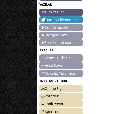
YAZILAR
Tüm Yazılar
Bugün Eklenenler
Günün Yazıları
Rastgele Yazı
Son Yorumlananlar
ARAÇLAR
Yazımı Türkçele
Hece Sayıcı
Akrostiş Yardımcısı
EDEBİYAT DEFTERİ
Online Üyeler
Rozetler
Canlı Yayın
Kurallar