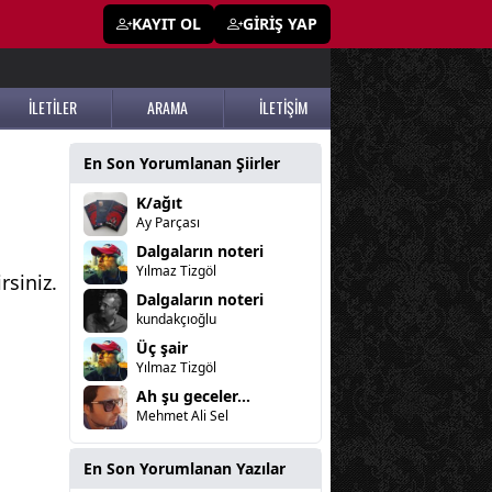
KAYIT OL
GİRİŞ YAP
İLETİLER
ARAMA
İLETİŞİM
En Son Yorumlanan Şiirler
K/ağıt
Ay Parçası
Dalgaların noteri
Yılmaz Tizgöl
rsiniz.
Dalgaların noteri
kundakçıoğlu
Üç şair
Yılmaz Tizgöl
Ah şu geceler...
Mehmet Ali Sel
En Son Yorumlanan Yazılar