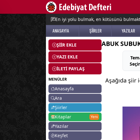
e menu
En iyi yolu bulmak, en kötüsünü bulmak
ANASAYFA
ŞİİRLER
YAZILAR
ABUK SUBUK 
ŞİİR EKLE
YAZI EKLE
Tem
Seçi
İLETİ PAYLAŞ
MENÜLER
Aşağıda şiir 
Anasayfa
Ara
Şiirler
Kitaplar
Yeni
Yazılar
Keşfet