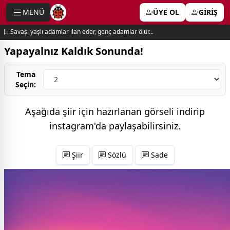
MENÜ
ÜYE OL
GİRİŞ
e menu
Savaşı yaşlı adamlar ilan eder, genç adamlar ölür...
Yapayalnız Kaldık Sonunda!
Tema
Seçin:
Aşağıda şiir için hazırlanan görseli indirip
instagram'da
paylaşabilirsiniz.
Şiir
Sözlü
Sade