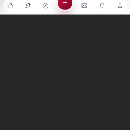
Türkiye'nin en büyük kültür sanat platformu
MENÜLER
Anasayfa
Keşfet
Şiirler
Hikayeler
Yazılar
İletiler
Forum
Nedir?
Ara
SİTE