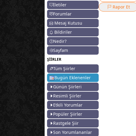
İletiler
Rapor Et
Forumlar
Mesaj Kutusu
Bildiriler
Nedir?
Sayfam
ŞİİRLER
Tüm Şiirler
Bugün Eklenenler
Günün Şiirleri
Resimli Şiirler
Etkili Yorumlar
Popüler Şiirler
Rastgele Şiir
Son Yorumlananlar