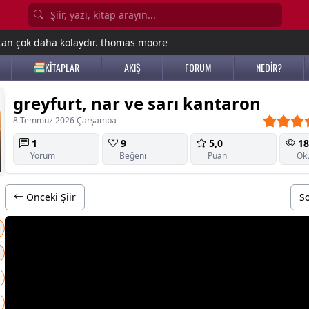
tan çok daha kolaydır. thomas moore
KİTAPLAR
AKIŞ
FORUM
NEDİR?
greyfurt, nar ve sarı kantaron
8 Temmuz 2026 Çarşamba
1
9
5,0
18
Yorum
Beğeni
Puan
Ok
Önceki Şiir
So