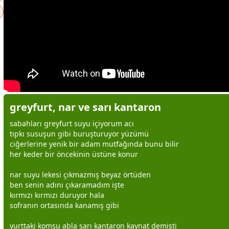
greyfurt, nar ve sarı kantaron
sabahları greyfurt suyu içiyorum acı
tıpkı susuşun gibi buruşturuyor yüzümü
ciğerlerine yenik bir adam mutfağında bunu bilir
her keder bir öncekinin üstüne konur
nar suyu lekesi çıkmazmış
beyaz
örtüden
ben senin adını çıkaramadım işte
kırmızı
kırmızı
duruyor hala
sofranın ortasında kanamış gibi
yurttaki komşu abla sarı kantaron kaynat demişti