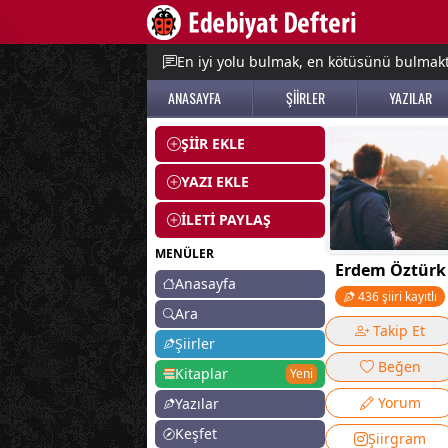
e menu
En iyi yolu bulmak, en kötüsünü bulmak
ANASAYFA
ŞİİRLER
YAZILAR
ŞİİR EKLE
YAZI EKLE
İLETİ PAYLAŞ
MENÜLER
Erdem Öztürk
Anasayfa
436 şiiri kayıtlı
Ara
Takip Et
Şiirler
Beğen
Kitaplar
Yeni
Yorum
Yazılar
Keşfet
Şiirgram