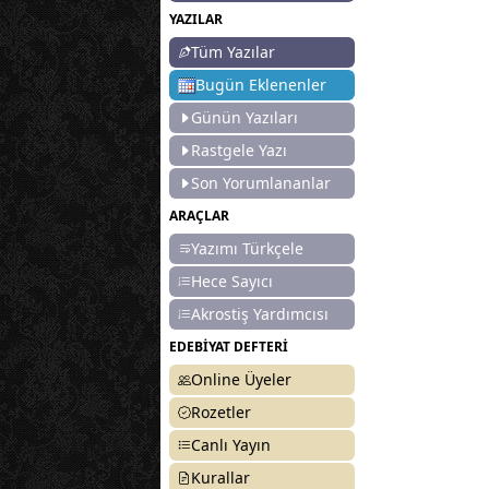
YAZILAR
Tüm Yazılar
Bugün Eklenenler
Günün Yazıları
Rastgele Yazı
Son Yorumlananlar
ARAÇLAR
Yazımı Türkçele
Hece Sayıcı
Akrostiş Yardımcısı
EDEBİYAT DEFTERİ
Online Üyeler
Rozetler
Canlı Yayın
Kurallar