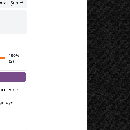
nraki Şiiri
100%
(2)
üncelerinizi
çin üye