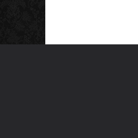
MEN
Anas
Türkiye'nin en büyük kültür sanat
Şiirl
platformu
Yazı
For
Ara