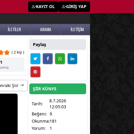
KAYIT OL
GİRİŞ YAP
İLETİLER
ARAMA
İLETİŞİM
Paylaş
( 2 kişi )
1
unma
nraki Şiir
ŞİİR KÜNYE
8.7.2026
Tarih:
12:05:03
Beğeni:
9
Okunma:
181
Yorum:
1