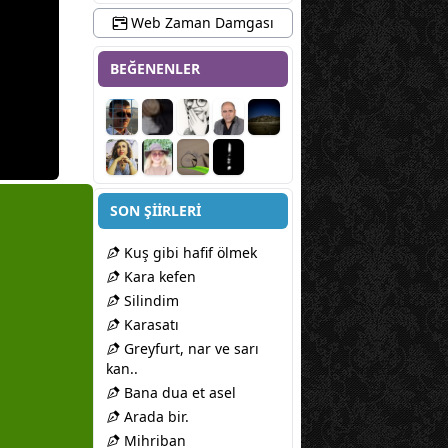
Web Zaman Damgası
BEĞENENLER
SON ŞİİRLERİ
Kuş gibi hafif ölmek
Kara kefen
Silindim
Karasatı
Greyfurt, nar ve sarı
kan..
Bana dua et asel
Arada bir.
Mihriban