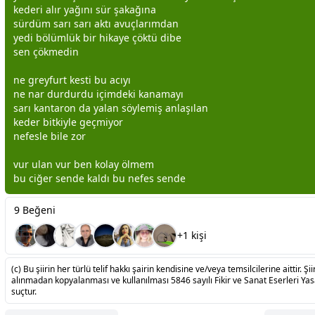
kederi alır yağını sür şakağına
sürdüm sarı sarı aktı avuçlarımdan
yedi b
ölüm
lük bir hikaye çöktü dibe
sen çökmedin
ne greyfurt kesti bu acıyı
ne nar durdurdu içimdeki kanamayı
sarı kantaron da
yalan
söylemiş anlaşılan
keder bitkiyle geçmiyor
nefesle bile zor
vur ulan vur ben kolay ölmem
bu ciğer sende kaldı bu nefes sende
9 Beğeni
+1 kişi
(c) Bu şiirin her türlü telif hakkı şairin kendisine ve/veya temsilcilerine aittir. Şiir
alınmadan kopyalanması ve kullanılması 5846 sayılı Fikir ve Sanat Eserleri Ya
suçtur.