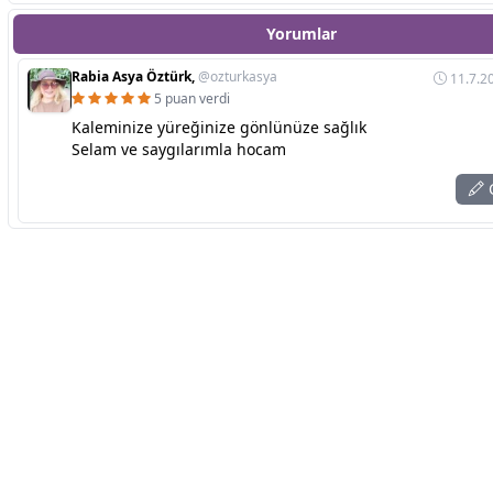
Yorumlar
Rabia Asya Öztürk,
@ozturkasya
11.7.2
5 puan verdi
Kaleminize yüreğinize gönlünüze sağlık
Selam ve saygılarımla hocam
C