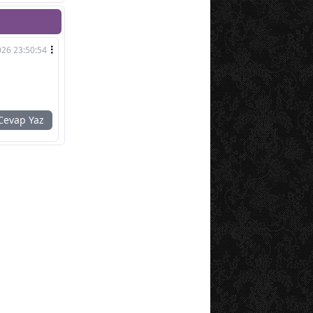
026 23:50:54
evap Yaz