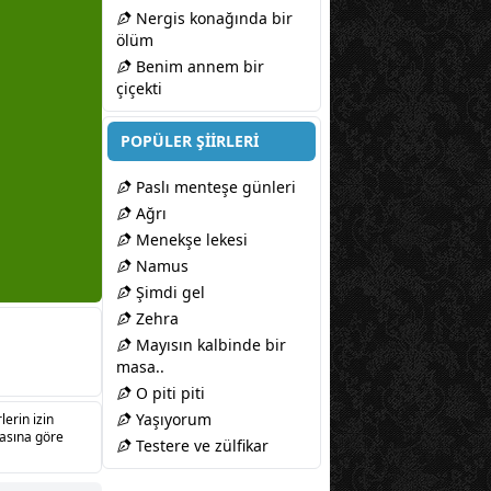
Nergis konağında bir
ölüm
Benim annem bir
çiçekti
POPÜLER ŞİİRLERİ
Paslı menteşe günleri
Ağrı
Menekşe lekesi
Namus
Şimdi gel
Zehra
Mayısın kalbinde bir
masa..
O piti piti
Yaşıyorum
lerin izin
sasına göre
Testere ve zülfikar