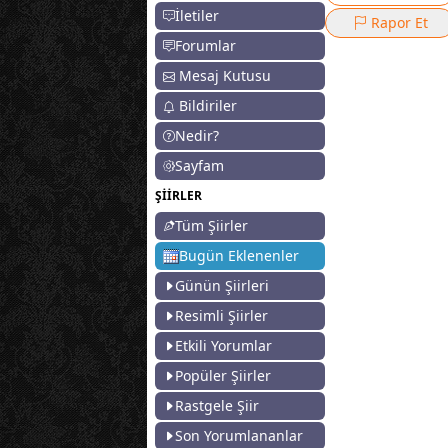
İletiler
Rapor Et
Forumlar
Mesaj Kutusu
Bildiriler
Nedir?
Sayfam
ŞİİRLER
Tüm Şiirler
Bugün Eklenenler
Günün Şiirleri
Resimli Şiirler
Etkili Yorumlar
Popüler Şiirler
Rastgele Şiir
Son Yorumlananlar