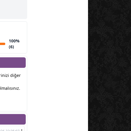
100%
(6)
rinizi diğer
lmalısınız.