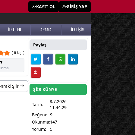
KAYIT OL
GİRİŞ YAP
İLETİLER
ARAMA
İLETİŞİM
Paylaş
( 6 kişi )
7
unma
nraki Şiir
ŞİİR KÜNYE
8.7.2026
Tarih:
11:44:29
Beğeni:
9
Okunma:
147
Yorum:
5