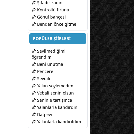
Şifadır kadın
Kontrollü fırtına
Gönül bahçesi
Benden önce gitme
POPÜLER ŞİİRLERİ
Sevilmediğimi
öğrendim
Beni unutma
Pencere
Sevgili
Yalan söylemedim
Vebali senin olsun
Seninle tartışınca
Yalanlarla kandırdın
Dağ evi
Yalanlarla kandırıldım