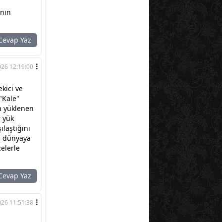
ının
evap Yaz
026 12:19:00
kici ve
"Kale"
na yüklenen
r yük
ılaştığını
ş dünyaya
zelerle
evap Yaz
026 11:51:38