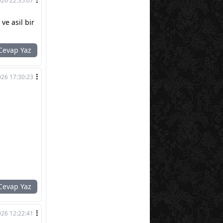
026 22:35:07
ve asil bir
evap Yaz
026 17:30:23
evap Yaz
026 12:22:41