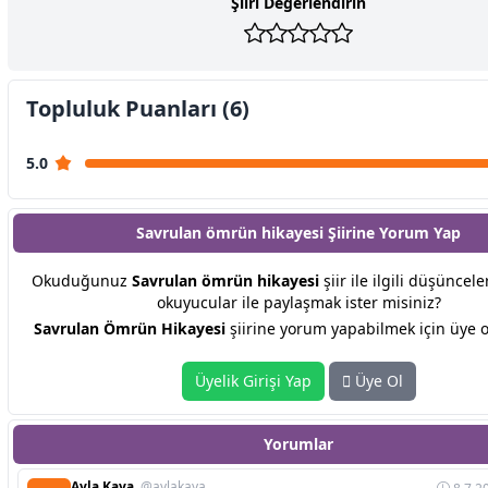
Şiiri Değerlendirin
Topluluk Puanları (6)
5.0
Savrulan ömrün hikayesi Şiirine
Yorum Yap
Okuduğunuz
Savrulan ömrün hikayesi
şiir ile ilgili düşüncele
okuyucular ile paylaşmak ister misiniz?
Savrulan Ömrün Hikayesi
şiirine yorum yapabilmek için üye o
Üyelik Girişi Yap
Üye Ol
Yorumlar
Ayla Kaya,
@aylakaya