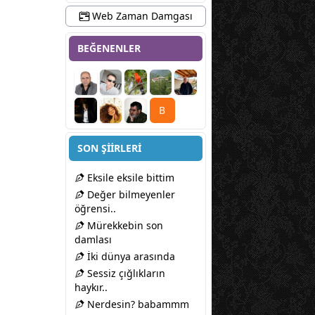
Web Zaman Damgası
BEĞENENLER
B
SON ŞİİRLERİ
Eksile eksile bittim
Değer bilmeyenler
öğrensi..
Mürekkebin son
damlası
İki dünya arasında
Sessiz çığlıkların
haykır..
Nerdesin? babammm