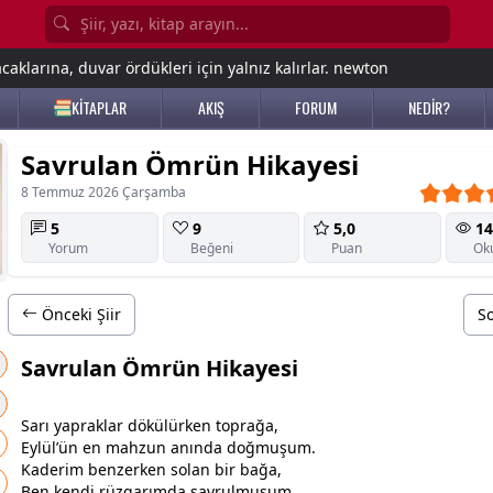
aklarına, duvar ördükleri için yalnız kalırlar. newton
KİTAPLAR
AKIŞ
FORUM
NEDİR?
Savrulan Ömrün Hikayesi
8 Temmuz 2026 Çarşamba
5
9
5,0
14
Yorum
Beğeni
Puan
Ok
Önceki Şiir
So
Savrulan Ömrün Hikayesi
​Sarı yapraklar dökülürken toprağa,
Eylül’ün en mahzun anında doğmuşum.
Kaderim benzerken solan bir bağa,
Ben kendi rüzgarımda savrulmuşum.