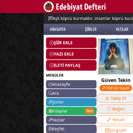
e menu
Aşk köprü kurmaktır. insanlar köprü kurac
ANASAYFA
ŞİİRLER
YAZILAR
ŞİİR EKLE
YAZI EKLE
İLETİ PAYLAŞ
MENÜLER
Güven Tekin
Anasayfa
598 şiiri kayıtlı
Ara
Takip Et
Şiirler
Beğen
Kitaplar
Yeni
Yorum
Yazılar
Keşfet
Şiirgram