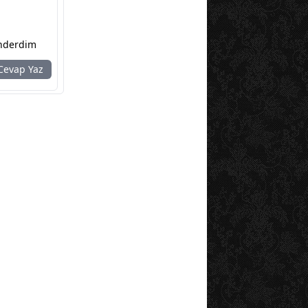
önderdim
evap Yaz