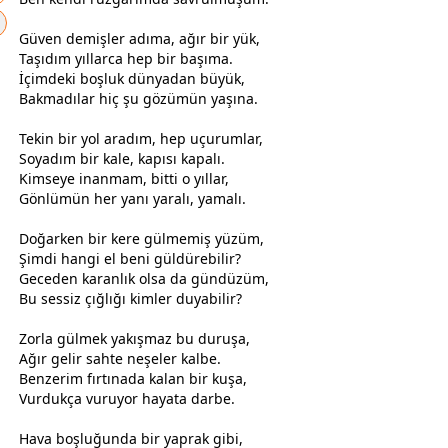
​Güven demişler adıma, ağır bir yük,
Taşıdım yıllarca hep bir başıma.
İçimdeki boşluk
dünya
dan büyük,
Bakmadılar hiç şu gözümün yaşına.
​Tekin bir yol aradım, hep uçurumlar,
Soyadım bir kale, kapısı kapalı.
Kimseye inanmam, bitti o yıllar,
Gönlümün her yanı yaralı, yamalı.
​Doğarken bir kere
gül
memiş yüzüm,
Şimdi hangi el beni
gül
dürebilir?
Geceden karanlık olsa da
gündüz
üm,
Bu sessiz çığlığı kimler duyabilir?
​Zorla
gül
mek yakışmaz bu duruşa,
Ağır gelir sahte neşeler kalbe.
Benzerim fırtınada kalan bir kuşa,
Vurdukça vuruyor hayata darbe.
​Hava boşluğunda bir yaprak gibi,