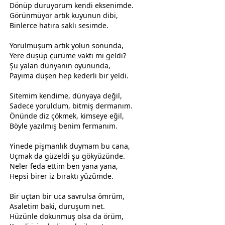
Dönüp duruyorum kendi eksenimde.
Görünmüyor artık kuyunun dibi,
Binlerce hatıra saklı sesimde.
​Yorulmuşum artık yolun sonunda,
Yere düşüp çürüme vakti mi geldi?
Şu
yalan
dünya
nın oyununda,
Payıma düşen hep kederli bir yeldi.
​Sitemim kendime,
dünya
ya değil,
Sadece yoruldum, bitmiş dermanım.
Önünde diz çökmek, kimseye eğil,
Böyle yazılmış benim fermanım.
​Yinede pişmanlık duymam bu cana,
Uçmak da güzeldi şu gökyüzünde.
Neler feda ettim ben yana yana,
Hepsi birer iz bıraktı yüzümde.
​Bir uçtan bir uca savrulsa ömrüm,
Asaletim baki, duruşum net.
Hüzünle dokunmuş olsa da örüm,