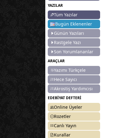
YAZILAR
Tüm Yazılar
Bugün Eklenenler
Günün Yazıları
Rastgele Yazı
Son Yorumlananlar
ARAÇLAR
Yazımı Türkçele
Hece Sayıcı
Akrostiş Yardımcısı
EDEBİYAT DEFTERİ
Online Üyeler
Rozetler
Canlı Yayın
Kurallar