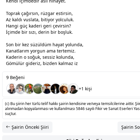
Kendi içimdedir asıl nihayet.
​Toprak çağırsın, rüzgar estirsin,
Az kaldı vuslata, bitiyor yolculuk.
Hangi güç kaderi geri çevirsin?
İçimde bir sızı, derin bir boşluk.
​Son bir kez süzüldüm hayat yolunda,
Kanatlarım yorgun ama tertemiz.
Kaderin o soğuk, sessiz kolunda,
Gömülür gideriz, bizden kalmaz iz
9 Beğeni
+1 kişi
(c) Bu şiirin her türlü telif hakkı şairin kendisine ve/veya temsilcilerine aittir. Şiir
alınmadan kopyalanması ve kullanılması 5846 sayılı Fikir ve Sanat Eserleri Ya
suçtur.
Şairin Önceki Şiiri
Şairin So