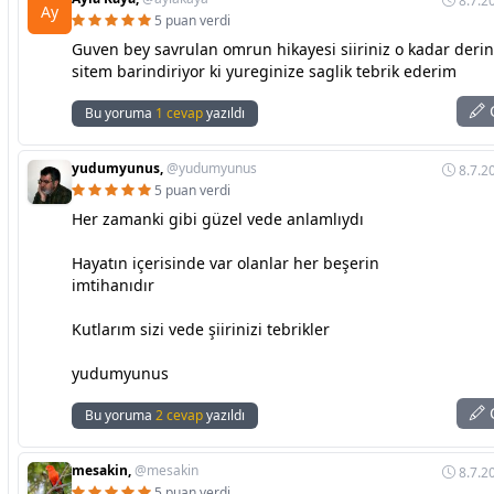
8.7.2
Ay
5 puan verdi
Guven bey savrulan omrun hikayesi siiriniz o kadar derin 
sitem barindiriyor ki yureginize saglik tebrik ederim
C
Bu yoruma
1 cevap
yazıldı
yudumyunus,
@yudumyunus
8.7.2
5 puan verdi
Her zamanki gibi güzel vede anlamlıydı
Hayatın içerisinde var olanlar her beşerin
imtihanıdır
Kutlarım sizi vede şiirinizi tebrikler
yudumyunus
C
Bu yoruma
2 cevap
yazıldı
mesakin,
@mesakin
8.7.2
5 puan verdi