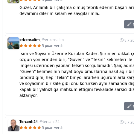
Güzel, Anlamlı bir çalışma olmuş tebrik ederim başarılar
devamını dilerim selam ve saygılarımla..
C
erbensalim,
@erbensalim
8.7.2
5 puan verdi
İsim ve Soyisim Üzerine Kurulan Kader: Şiirin en dikkat çe
özgün yönlerinden biri, "Güven" ve "Tekin" kelimeleri ile 
imgesi üzerinden yapılan felsefi sorgulamadır. Şair, adı
"Güven" kelimesinin hayat boyu omuzlarına nasıl ağır bi
bindirdiğini; hep "Tekin" bir yol ararken uçurumlarla karş
ve soyadının bir kale gibi onu korurken aynı zamanda dı
kapalı bir yalnızlığa mahkum ettiğini fevkalade sarsıcı di
aktarıyor.
C
Tercanlı24,
@tercanli24
8.7.2
5 puan verdi