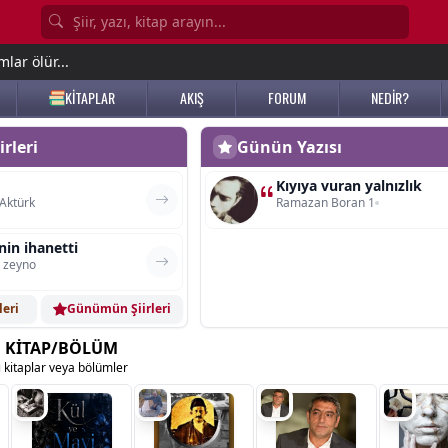
lar ölür...
KİTAPLAR
AKIŞ
FORUM
NEDİR?
rleri
Günün Yazısı
Kıyıya vuran yalnızlık
Aktürk
Ramazan Boran 1
nin ihanetti
i zeyno
leri
Günümün Şiirleri
 KİTAP/BÖLÜM
ı kitaplar veya bölümler