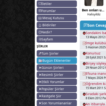
İletiler
Ben onları unutmadım
Forumlar
Halisyildiz
Mesaj Kutusu
Bildiriler
Son Ceva
Nedir?
Sondakini ba
13 Mayıs 2012 
Sayfam
İmge kulübü
ŞİİRLER
5 Haziran 2025
Konu/suz
Tüm Şiirler
28 Eylül 2021 S
Bugün Eklenenler
Birşey söyle
Günün Şiirleri
29 Nisan 2012 
Efsuna inanı
Resimli Şiirler
7 Mayıs 2026 
Etkili Yorumlar
Öğrendim ki.
15 Mart 2011 Sa
Popüler Şiirler
Sıradaki şarkı
Rastgele Şiir
8 Ekim 2012 Pa
Son Yorumlananlar
An itibarıyla.