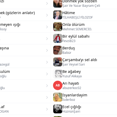
ızı
Dönmek yok sözden
Şair Ve Yazar Bayram Çeli
ek (gözlerin anlatır)
Hâtime
y
TİLHABEŞLİ FİLOZOF
nmeyen ışığı
Onla ölürüm
ısoy
Mehmet SEMERCİO.
Bir eylül sabahı
FevziB23
başına
Berduş
Babür
Çarşamba’yı sel aldı
Tazegül
Şair Veysel Sari
esulüm
Be ağabey
oğlu
Yusuf Akkaya
Arı hayatı
AB
ğlu
abuzerkoc02
m
İsyanlardayim
İsderboz
.af
Ecel çığlığı
DOGAN
HüznünŞairi