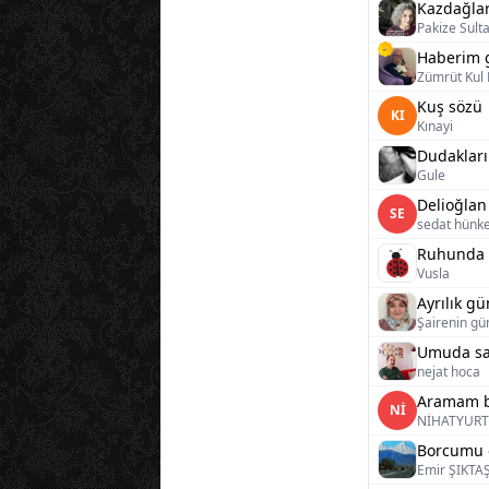
Kazdağlar
Pakize Sult
Haberim g
Zümrüt Kul
Kuş sözü
KI
Kınayi
Dudakları
Gule
Delioğlan
SE
sedat hünk
Ruhunda k
Vusla
Ayrılık g
Şairenin gü
Umuda sa
nejat hoca
Aramam b
Nİ
NİHATYURT
Borcumu 
Emir ŞIKTA