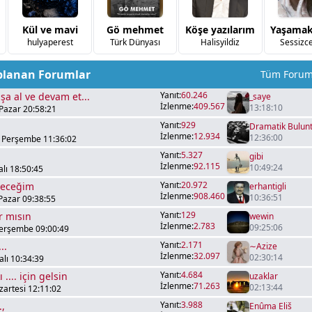
Kül ve mavi
Gö mehmet
Köşe yazılarım
hulyaperest
Türk Dünyası
Halisyildiz
Sessizc
planan Forumlar
Tüm Forum
Yanıt:
60.246
şa al ve devam et...
_saye
İzlenme:
409.567
13:18:10
Pazar 20:58:21
Yanıt:
929
Dramatik Bulunt
İzlenme:
12.934
12:36:00
 Perşembe 11:36:02
Yanıt:
5.327
gibi
İzlenme:
92.115
10:49:24
alı 18:50:45
Yanıt:
20.972
yeceğim
erhantigli
İzlenme:
908.460
10:36:51
Pazar 09:38:55
Yanıt:
129
r mısın
wewin
İzlenme:
2.783
09:25:06
Perşembe 09:00:49
Yanıt:
2.171
..
∼Azize
İzlenme:
32.097
02:30:14
lı 10:34:39
Yanıt:
4.684
 .... için gelsin
uzaklar
İzlenme:
71.263
02:13:44
zartesi 12:11:02
Yanıt:
3.988
.,
Enûma Eliš