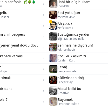
ının senfonisi 🌿🌳🌲
İlahi bir güç bulsam
an
İboo1905
elir.
Sesi yokluğun
 Hasani
meltem kınıc
Ah çocuk
Nafiz Karak
m chili peppers
Sustuğumuz yerden
Yiğit Metin Sevindik
 yenen yenil dövcü dövül
Sen hâlâ ne diyorsun!
er
lokman.bedir
anadı varmış...!
Çocukluk aşkımızı
İbrahim Kurt
ünü
Çerağ...
nlüğü
gezgin imgeler
rılmak
Küllerinden doğ
Dinçer Dayı
ir daha
Masal belki bu
Creative
olar?
Büyümek
Ş
Ferahnur Sultan