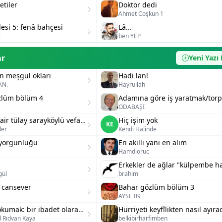
letiler
Doktor dedi
Ahmet Coşkun 1
desi 5: fenâ bahçesi
Lâ...
Î
ben YEP
ar
Yeni Yazı 
n meşgul okları
Hadi lan!
AN.
Hayrullah
zlüm bölüm 4
ODABAŞI
Yazar ve şair tülay sarayköylü vefat etti...
Hiç işim yok
KE
ler
Kendi Halinde
yorgunluğu
En akıllı yani en alim
Hamdioruc
gül
brahim
 cansever
Bahar gözlüm bölüm 3
AYSE 09
İslam'da okumak: bir ibadet olarak ilim ve bilginin temel önemi
Rıdvan Kaya
belkibirharfimben