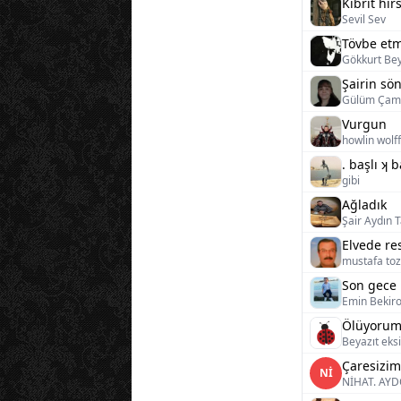
Kibrit hırs
Sevil Sev
Tövbe etm
Gökkurt Be
Şairin sö
Gülüm Çaml
Vurgun
howlin wolff
. başlı ʞ 
gibi
Ağladık
Şair Aydın 
Elvede r
mustafa toz
Son gece
Emin Bekiro
Ölüyoru
Beyazıt eksi
Çaresizim
Nİ
NİHAT. AY