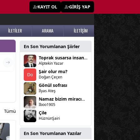
KAYIT OL
GİRİŞ YAP
İLETİLER
ARAMA
İLETİŞİM
En Son Yorumlanan Şiirler
Toprak susarsa insan susmaz
Alptekin Yazar
Şair olur mu?
Do
Doğan Çeçen
Gönül sofrası
İlyas Ateş
Namaz bizim miracımız
İboo1905
Tümü
Çile
HüznünŞairi
En Son Yorumlanan Yazılar