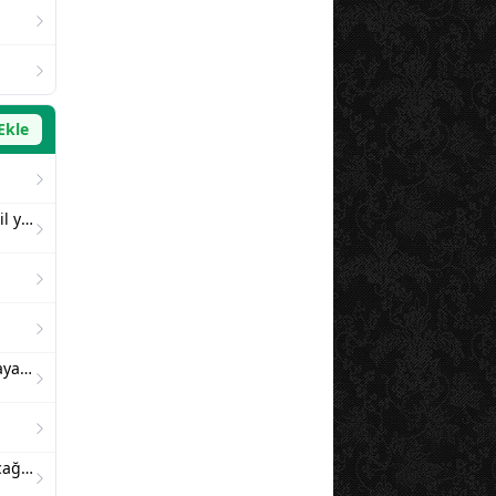
Ekle
Adamına göre iş yaratmak/torpil yapmak
Erkekler de ağlar "külpembe hayatlar"
Hürriyeti keyfîlikten nasıl ayıracağız?