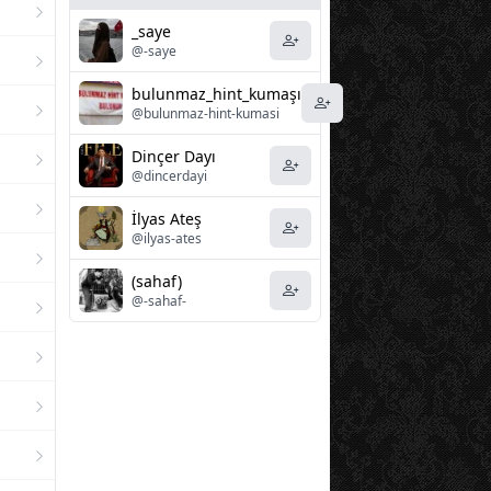
_saye
@-saye
bulunmaz_hint_kumaşı
@bulunmaz-hint-kumasi
Dinçer Dayı
@dincerdayi
İlyas Ateş
@ilyas-ates
(sahaf)
@-sahaf-