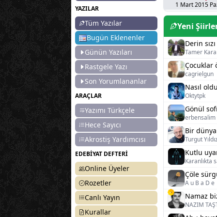
1 Mart 2015 Pa
YAZILAR
Tüm Yazılar
Yeni Şiirle
Bugün Eklenenler
Derin sızı
Günün Yazıları
Tamer Kara
Çocuklar 
Rastgele Yazı
cagrielgun
Son Yorumlananlar
Nasıl old
ARAÇLAR
Oktytpk
Gönül sof
Yazımı Türkçele
erbensalim
Hece Sayıcı
Bir dünya
Akrostiş Yardımcısı
Turgut Yıldı
EDEBİYAT DEFTERİ
Karanlıkta sa
Online Üyeler
Çöle sür
Rozetler
A u B a D e
Namaz bi
Canlı Yayın
NAZIM TAŞ
Kurallar