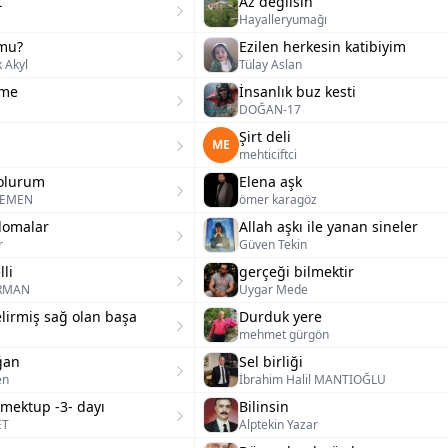
t
Az değilsin
Hayalleryumağı
 mu?
Ezilen herkesin katibiyim
 Akyl
Tülay Aslan
şme
İnsanlık buz kesti
DOĞAN-17
Şirt deli
ME
mehticiftci
olurum
Elena aşk
SEMEN
ömer karagöz
lomalar
Allah aşkı ile yanan sineler
r
Güven Tekin
li
‎gerçeği bilmektir
ARMAN
Uygar Mede
elirmiş sağ olan başa
Durduk yere
mehmet gürgön
ğan
Sel birliği
en
İbrahim Halil MANTIOĞLU
mektup -3- dayı
Bilinsin
ET
Alptekin Yazar