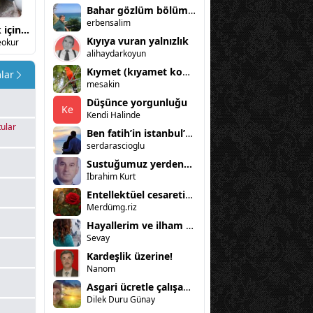
Bahar gözlüm bölüm 4
erbensalim
Yaşamak için bir miktar kırılmak üzerine
Ballının bayram
Türk dünyası
Şiirlerim
D
Kıyıya vuran yalnızlık
eokur
Türk Dünyası
Türk Dünyası
zakir
E
alihaydarkoyun
Kıymet (kıyamet kopmadan bilinmeli kıymet)
lar
mesakin
Düşünce yorgunluğu
Ke
Kendi Halinde
ular
Ben fatih’in istanbul’unda bir garip ali rıza…
serdarascioglu
Sustuğumuz yerden...
İbrahim Kurt
Entellektüel cesaretin ritmi
Merdümg.riz
Hayallerim ve ilham perim
Sevay
Kardeşlik üzerine!
Nanom
Asgari ücretle çalışan bir gencin gelecek tesis etmesi üzerine
Dilek Duru Günay