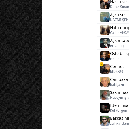
Nasip ve a
Deniz Sinan
Aşka sesl
NAZMİ ŞEN
Hal-î gari
Cafer AKSA
Aşkın tap
erhantigli
Öyle bir g
redfer
Cennet
bllekz89
Cambaza 
halilşakir
Sakın haa
Hüseyin ışı
İtten ins
Kul Yorgun
zulfikardem