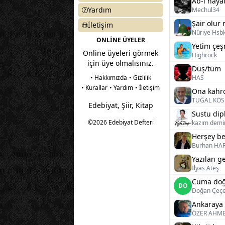
Ab-ı haya
Yardım
Mechul34
Şair olur
İletişim
Nûriye Hsbk
ONLİNE ÜYELER
Yetim çe
Online üyeleri görmek
Highrock
için üye olmalısınız.
Düş/tüm
• Hakkımızda
• Gizlilik
HAS
• Kurallar
• Yardım
• İletişim
Ona kahr
TUĞAL KÖ
Edebiyat, Şiir, Kitap
Sustu dip
©2026 Edebiyat Defteri
kazım demi
Herşey bel
Burhan H
Yazılan g
İlyas Ateş
Cuma do
DO
Doğan Çeç
Ankaraya 
ÖZER AHM