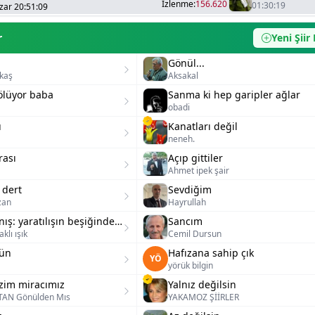
İzlenme:
156.620
01:30:19
zar 20:51:09
r
Yeni Şiir
Gönül...
kaş
Aksakal
ölüyor baba
Sanma ki hep garipler ağlar
obadi
u
Kanatları değil
neneh.
rası
Açıp gittiler
Ahmet ipek şair
 dert
Sevdiğim
zan
Hayrullah
Kutlu uyanış: yaratılışın beşiğinden ebedi töreye
Sancım
klı ışık
Cemil Dursun
gün
Hafızana sahip çık
YÖ
yörük bilgin
zim miracımız
Yalnız değilsin
TAN Gönülden Mıs
YAKAMOZ ŞİİRLER