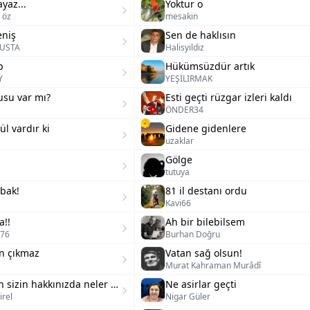
yaz...
Yoktur o
 öz
mesakin
eniş
Sen de haklısın
USTA
Halisyildiz
p
Hükümsüzdür artık
Y
YEŞİLIRMAK
usu var mı?
Esti geçti rüzgar izleri kaldı
ÖNDER34
ül vardır ki
Gidene gidenlere
uzaklar
Gölge
tutuya
bak!
81 il destanı ordu
Kavi66
a!!
Ah bir bilebilsem
k76
Burhan Doğru
an çıkmaz
Vatan sağ olsun!
Murat Kahraman Murâdî
Başkasının sizin hakkınızda neler düşündüğünü düşünerek yaşarsanız
Ne asirlar geçti
irel
Nigar Güler