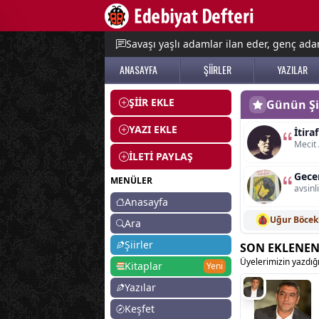
e menu
Savaşı yaşlı adamlar ilan eder, genç adam
ANASAYFA
ŞİİRLER
YAZILAR
ŞİİR EKLE
Günün Şii
YAZI EKLE
İtiraf
Mecit 
İLETİ PAYLAŞ
Gece
MENÜLER
avsinl
Anasayfa
Uğur Böcek
Ara
Şiirler
SON EKLENEN
Üyelerimizin yazdığ
Kitaplar
Yeni
Yazılar
Keşfet