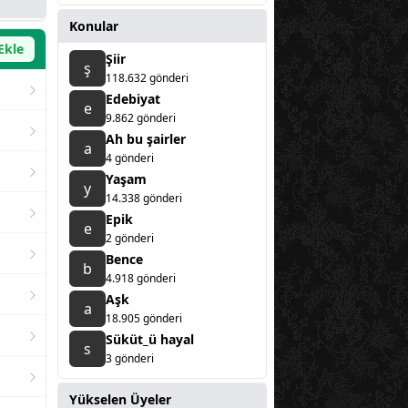
Konular
 Ekle
Şiir
ş
118.632 gönderi
Edebiyat
e
9.862 gönderi
Ah bu şairler
a
4 gönderi
Yaşam
y
14.338 gönderi
Epik
e
2 gönderi
Bence
b
4.918 gönderi
Aşk
a
18.905 gönderi
Süküt_ü hayal
s
3 gönderi
Yükselen Üyeler