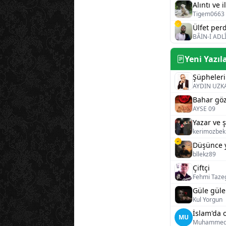
Alıntı ve i
Tigem0663
Ülfet per
BÂİN-İ ADL
Yeni Yazıl
Şüpheleri
AYDIN UZK
Bahar gö
AYSE 09
kerimozbek
Düşünce 
bllekz89
Çiftçi
Fehmi Taze
Güle güle
Kul Yorgun
MU
Muhammed 