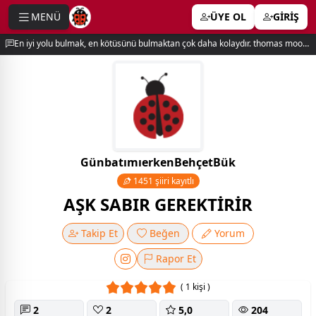
MENÜ
ÜYE OL
GİRİŞ
e menu
En iyi yolu bulmak, en kötüsünü bulmaktan çok daha kolaydır. thomas moore
GünbatımıerkenBehçetBük
1451 şiiri kayıtlı
AŞK SABIR GEREKTİRİR
Takip Et
Beğen
Yorum
Rapor Et
( 1 kişi )
2
2
5,0
204