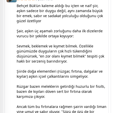
Behçet Bük’ün kaleme aldığı bu içten ve naif şiir,
aşkın sadece bir duygu değil, aynı zamanda büyük
bir emek, sabır ve sadakat yolculuğu olduğunu çok
güzel özetliyor
Şair, aşkın üç aşamalı zorluğunu daha ilk dizelerde
vurucu bir şekilde ortaya koyuyor:
Sevmek, beklemek ve kıymet bilmek. Özellikle
günümüzde duyguların çok hızlı tükendiğini
düşünürsek, "en zor olanı kıymet bilmek" tespiti çok
haklı bir serzeniş barındırıyor.
​Şiirde doğa elementleri (rüzgar, fırtına, dalgalar ve
kıyılar) aşkın içsel çalkantılarını simgeliyor.
Rüzgar bazen meleklerin getirdiği huzurlu bir fısıltı,
bazen de kıyıları döven sert bir fırtına olarak
karşımıza çıkıyor.
Ancak tüm bu fırtınalara rağmen şairin vardığı liman
yine umut ve sabır oluyor. "Sözü de özü de bir