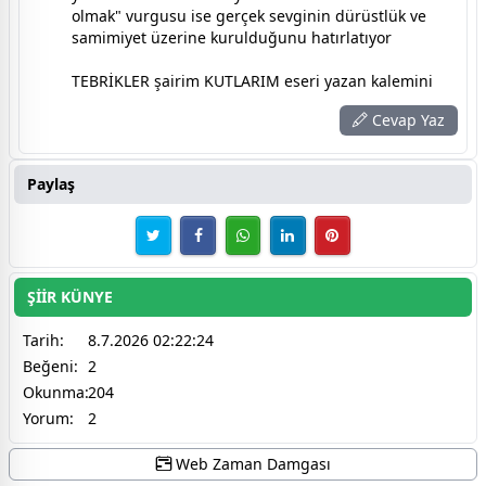
olmak" vurgusu ise gerçek sevginin dürüstlük ve
samimiyet üzerine kurulduğunu hatırlatıyor
TEBRİKLER şairim KUTLARIM eseri yazan kalemini
Cevap Yaz
Paylaş
ŞİİR KÜNYE
Tarih:
8.7.2026 02:22:24
Beğeni:
2
Okunma:
204
Yorum:
2
Web Zaman Damgası