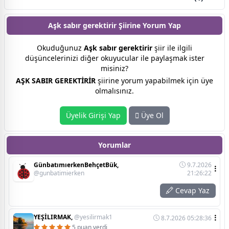
Aşk sabır gerektirir Şiirine
Yorum Yap
Okuduğunuz
Aşk sabır gerektirir
şiir ile ilgili
düşüncelerinizi diğer okuyucular ile paylaşmak ister
misiniz?
AŞK SABIR GEREKTİRİR
şiirine yorum yapabilmek için üye
olmalısınız.
Üyelik Girişi Yap
Üye Ol
Yorumlar
GünbatımıerkenBehçetBük,
9.7.2026
@gunbatimierken
21:26:22
Cevap Yaz
YEŞİLIRMAK,
@yesilirmak1
8.7.2026 05:28:36
5 puan verdi