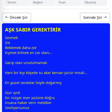
Yorum
Beğeni
Puan
Okunma
Önceki Şiir
Sonraki Şiir
AŞK SABIR GEREKTİRİR
Sevmek
Zor
Beklemek daha zor
Kıymet bilmek en zor olanı...
Garip olan unutulmamak
Hani bir kıyı köşede su akar kervan yürür misali...
En güzel
sevda
lar böyle
doğa
rmış
Gün ışırk
bir rüzgar eser yüzüne doğru
İnsana haber verir melekler
Seviliyorsunuz