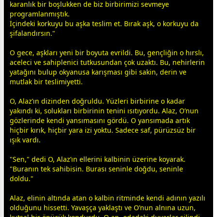
karanlık bir boşlukken de biz birbirimizi sevmeye
programlanmıştık.
İçindeki korkuyu bu
aşk
a teslim et. Bırak
aşk
, o korkuyu da
şifalandırsın."
​O
gece
,
aşk
ları yeni bir boyuta evrildi. Bu, gençliğin o hırslı,
aceleci ve sahiplenici tutkusundan çok uzaktı. Bu, nehirlerin
yatağını bulup okyanusa karışması gibi sakin, derin ve
mutlak bir teslimiyetti.
​O, Alaz’ın dizinden doğruldu. Yüzleri birbirine o kadar
yakındı ki, solukları birbirinin tenini ısıtıyordu. Alaz, O’nun
gözlerinde kendi yansımasını gördü. O yansımada artık
hiçbir kırık, hiçbir yara izi yoktu. Sadece saf, pürüzsüz bir
ışık vardı.
​"Sen," dedi O, Alaz’ın ellerini kalbinin üzerine koyarak.
"Buranın tek sahibisin. Burası seninle doğdu, seninle
doldu."
​Alaz, elinin altında atan o kalbin ritminde kendi adının yazılı
olduğunu hissetti. Yavaşça yaklaştı ve O’nun alnına uzun,