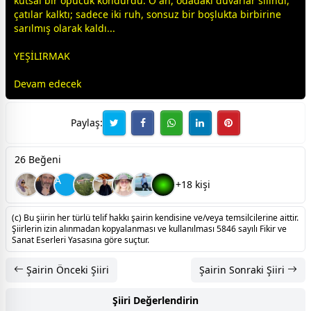
kutsal bir öpücük kondurdu. O an, odadaki duvarlar silindi,
çatılar kalktı; sadece iki ruh, sonsuz bir boşlukta birbirine
sarılmış olarak kaldı...
YEŞİLIRMAK
Devam edecek
Paylaş:
26 Beğeni
A
+18 kişi
(c) Bu şiirin her türlü telif hakkı şairin kendisine ve/veya temsilcilerine aittir.
Şiirlerin izin alınmadan kopyalanması ve kullanılması 5846 sayılı Fikir ve
Sanat Eserleri Yasasına göre suçtur.
Şairin Önceki Şiiri
Şairin Sonraki Şiiri
Şiiri Değerlendirin