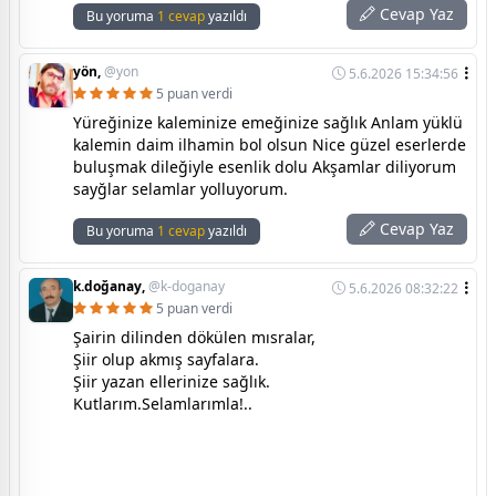
Cevap Yaz
Bu yoruma
1 cevap
yazıldı
yön,
@yon
5.6.2026 15:34:56
5 puan verdi
Yüreğinize kaleminize emeğinize sağlık Anlam yüklü
kalemin daim ilhamin bol olsun Nice güzel eserlerde
buluşmak dileğiyle esenlik dolu Akşamlar diliyorum
sayğlar selamlar yolluyorum.
Cevap Yaz
Bu yoruma
1 cevap
yazıldı
k.doğanay,
@k-doganay
5.6.2026 08:32:22
5 puan verdi
Şairin dilinden dökülen mısralar,
Şiir olup akmış sayfalara.
Şiir yazan ellerinize sağlık.
Kutlarım.Selamlarımla!..