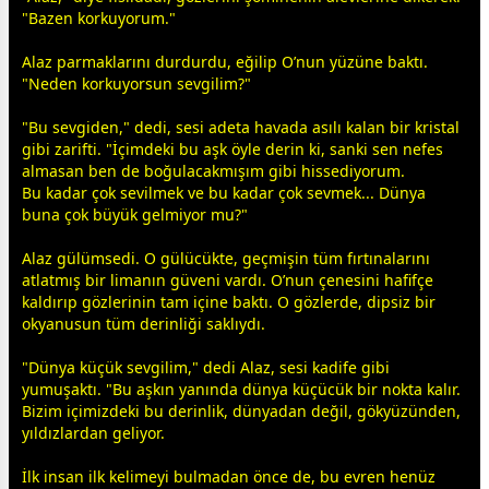
"Bazen korkuyorum."
​Alaz parmaklarını durdurdu, eğilip O’nun yüzüne baktı.
"Neden korkuyorsun
sevgi
lim?"
​"Bu
sevgi
den," dedi, sesi adeta havada asılı kalan bir kristal
gibi zarifti. "İçimdeki bu
aşk
öyle derin ki, sanki sen nefes
almasan ben de boğulacakmışım gibi hissediyorum.
Bu kadar çok sevilmek ve bu kadar çok sevmek... Dünya
buna çok büyük gelmiyor mu?"
​Alaz
gül
ümsedi. O
gül
ücükte, geçmişin tüm fırtınalarını
atlatmış bir limanın güveni vardı. O’nun çenesini hafifçe
kaldırıp gözlerinin tam içine baktı. O gözlerde, dipsiz bir
okyanusun tüm derinliği saklıydı.
​"Dünya küçük
sevgi
lim," dedi Alaz, sesi kadife gibi
yumuşaktı. "Bu
aşk
ın yanında
dünya
küçücük bir nokta kalır.
Bizim içimizdeki bu derinlik,
dünya
dan değil, gökyüzünden,
yıldız
lardan geliyor.
İlk insan ilk kelimeyi bulmadan önce de, bu evren henüz