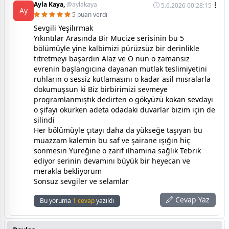
Ayla Kaya,
@aylakaya
5.6.2026 00:28:15
Ay
5 puan verdi
Sevgili Yeşilırmak
​Yıkıntılar Arasında Bir Mucize serisinin bu 5
bölümüyle yine kalbimizi pürüzsüz bir derinlikle
titretmeyi başardın Alaz ve O nun o zamansız
evrenin başlangıcına dayanan mutlak teslimiyetini
ruhların o sessiz kutlamasını o kadar asil mısralarla
dokumuşsun ki Biz birbirimizi sevmeye
programlanmıştık dedirten o gökyüzü kokan sevdayı
o şifayı okurken adeta odadaki duvarlar bizim için de
silindi
​Her bölümüyle çıtayı daha da yükseğe taşıyan bu
muazzam kalemin bu saf ve şairane ışığın hiç
sönmesin Yüreğine o zarif ilhamına sağlık Tebrik
ediyor serinin devamını büyük bir heyecan ve
merakla bekliyorum
​Sonsuz sevgiler ve selamlar
Cevap Yaz
Bu yoruma
1 cevap
yazıldı