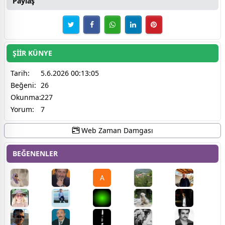
Paylaş
ŞİİR KÜNYE
Tarih:
5.6.2026 00:13:05
Beğeni:
26
Okunma:
227
Yorum:
7
Web Zaman Damgası
BEĞENENLER
A