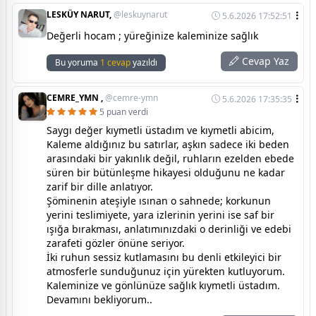
LESKÜY NARUT,
@leskuynarut
5.6.2026 17:52:51
Değerli hocam ; yüreğinize kaleminize sağlık
Cevap Yaz
Bu yoruma
1 cevap
yazıldı
CEMRE_YMN ,
@cemre-ymn
5.6.2026 17:35:35
5 puan verdi
Saygı değer kıymetli üstadım ve kıymetli abicim,
Kaleme aldığınız bu satırlar, aşkın sadece iki beden
arasındaki bir yakınlık değil, ruhların ezelden ebede
süren bir bütünleşme hikayesi olduğunu ne kadar
zarif bir dille anlatıyor.
Şöminenin ateşiyle ısınan o sahnede; korkunun
yerini teslimiyete, yara izlerinin yerini ise saf bir
ışığa bırakması, anlatımınızdaki o derinliği ve edebi
zarafeti gözler önüne seriyor.
İki ruhun sessiz kutlamasını bu denli etkileyici bir
atmosferle sunduğunuz için yürekten kutluyorum.
Kaleminize ve gönlünüze sağlık kıymetli üstadım.
Devamını bekliyorum..