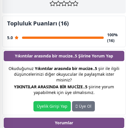
Topluluk Puanları (16)
100%
5.0
(16)
Yıkıntılar arasında bir mucize..5 Şiirine
Yorum Yap
Okuduğunuz
Yıkıntılar arasında bir mucize..5
şiir ile ilgili
düşüncelerinizi diğer okuyucular ile paylaşmak ister
misiniz?
YIKINTILAR ARASINDA BİR MUCİZE..5
şiirine yorum
yapabilmek için üye olmalısınız.
Üyelik Girişi Yap
Üye Ol
Yorumlar