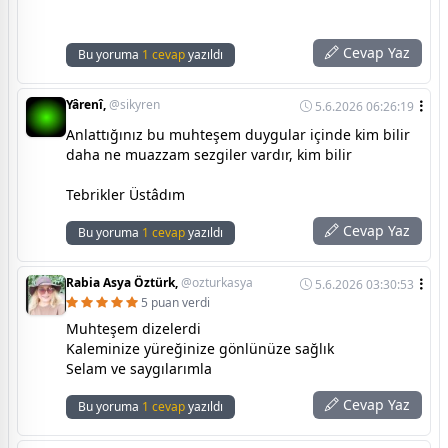
Cevap Yaz
Bu yoruma
1 cevap
yazıldı
Yârenî,
@sikyren
5.6.2026 06:26:19
Anlattığınız bu muhteşem duygular içinde kim bilir
daha ne muazzam sezgiler vardır, kim bilir
Tebrikler Üstâdım
Cevap Yaz
Bu yoruma
1 cevap
yazıldı
Rabia Asya Öztürk,
@ozturkasya
5.6.2026 03:30:53
5 puan verdi
Muhteşem dizelerdi
Kaleminize yüreğinize gönlünüze sağlık
Selam ve saygılarımla
Cevap Yaz
Bu yoruma
1 cevap
yazıldı