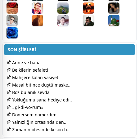
SON ŞİİRLERİ
Anne ve baba
Belkilerin sefaleti
Mahşere kalan vasiyet
Masal bitince düştü maske..
Boz bulanık sevda
Yokluğumu sana hediye edi..
#gi-di-yo-rum#
Dönersem namerdim​
Yalnızlığın ortasında den..
Zamanın ötesinde ki son b..