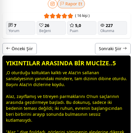
Rapor Et
( 16 kişi )
7
26
5,0
227
Yorum
Beğeni
Puan
Okunma
Önceki Şiir
Sonraki Şiir
YIKINTILAR ARASINDA BİR MUCİZE..5
,O oturduğu koltuktan kalktı ve Alaz’ın sallanan
sandalyesinin yanındaki mindere, tam dizinin dibine oturdu.
Başını Alaz’ın dizlerine koydu.
Alaz, zayıflamış ve titreyen parmaklarını O’nun saçlarının
arasında gezdirmeye başladı. Bu dokunuş, sadece iki
bedenin teması değildi; iki ruhun, evrenin başlangıcından
beri birbirini arayıp sonunda bulmasının sessiz
kutlamasıydı.
​"Alaz," diye fısıldadı, gözlerini şöminenin alevlerine dikerek.