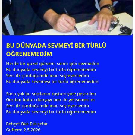
BU DÜNYADA SEVMEYİ BİR TÜRLÜ
ÖĞRENEMEDİM
Nerde bir güzel görsem, senin gibi sevmedim
Bu
dünya
da sevmeyi bir türlü öğrenemedim
Seni ilk gördüğümde inan söyleyemedim
Bu
dünya
da sevemeyi bir türlü öğrenemedim
Sonu yok bu
sevda
nın koştum yine peşinden
Gezdim bütün
dünya
yı ben de yetişemedim
Seni ilk gördüğümde inan söyleyemedim
Bu
dünya
da sevmeyi bir türlü öğrenemedim
Behçet Bük Eskişehir.
Güftem: 2.5.2026