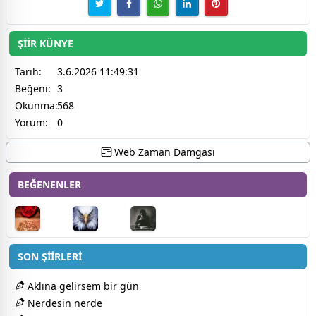
ŞİİR KÜNYE
Tarih:
3.6.2026 11:49:31
Beğeni:
3
Okunma:
568
Yorum:
0
Web Zaman Damgası
BEĞENENLER
SON ŞİİRLERİ
Aklına gelirsem bir gün
Nerdesin nerde