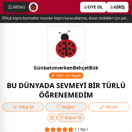
MENÜ
ÜYE OL
GİRİŞ
e menu
Aşk köprü kurmaktır. insanlar köprü kuracaklarına, duvar ördükleri için yalnız kalırlar. newton
GünbatımıerkenBehçetBük
1451 şiiri kayıtlı
BU DÜNYADA SEVMEYİ BİR TÜRLÜ
ÖĞRENEMEDİM
Takip Et
Beğen
Yorum
Rapor Et
( 1 kişi )