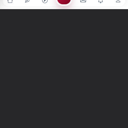
Türkiye'nin en büyük kültür sanat platformu
MENÜLER
Anasayfa
Keşfet
Şiirler
Hikayeler
Yazılar
İletiler
Forum
Nedir?
Ara
SİTE
Hakkımızda