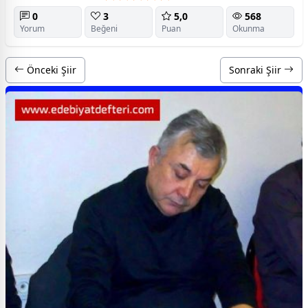
0
3
5,0
568
Yorum
Beğeni
Puan
Okunma
Önceki Şiir
Sonraki Şiir