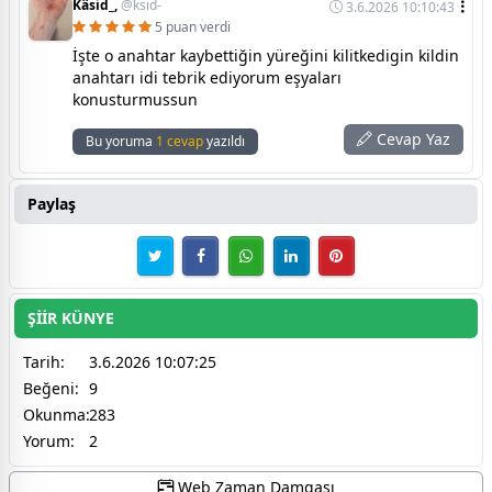
Kâsid_,
@ksid-
3.6.2026 10:10:43
5 puan verdi
İşte o anahtar kaybettiğin yüreğini kilitkedigin kildin
anahtarı idi tebrik ediyorum eşyaları
konusturmussun
Cevap Yaz
Bu yoruma
1 cevap
yazıldı
Paylaş
ŞİİR KÜNYE
Tarih:
3.6.2026 10:07:25
Beğeni:
9
Okunma:
283
Yorum:
2
Web Zaman Damgası