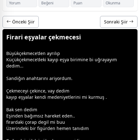
Yorum
Beğeni
Puan
Okunma
Önceki Şiir
Sonraki Şiir
Firari eşyalar çekmecesi
Büyükçekmece’den ayrılıp
Küçükçekmece’deki kayıp eşya birimine bi uğrayayım
dedim...
Sandiğın anahtarını ariyordum.
Çekmeceyi çekince, vay dedim
kayıp eşyalar kendi medeniyetlerini mi kurmuş .
Bak sen dedim
Eşinden bağımsız hareket eden..
firardaki çorap degil mi buu
Üzerindeki bir figürden hemen tanıdım