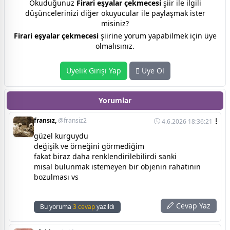
Okuduğunuz
Firari eşyalar çekmecesi
şiir ile ilgili
düşüncelerinizi diğer okuyucular ile paylaşmak ister
misiniz?
Firari eşyalar çekmecesi
şiirine yorum yapabilmek için üye
olmalısınız.
Üyelik Girişi Yap
Üye Ol
Yorumlar
fransız,
@fransiz2
4.6.2026 18:36:21
güzel kurguydu
değişik ve örneğini görmediğim
fakat biraz daha renklendirilebilirdi sanki
misal bulunmak istemeyen bir objenin rahatının
bozulması vs
Cevap Yaz
Bu yoruma
3 cevap
yazıldı