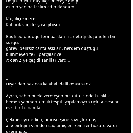
Doğru büyük büyükçekmeceye gidip
eşinin yanına teslim edip döndüm..
Küçükçekmece
Kabarık suç dosyasi gibiydi
Bağlı bulunduğu fermuardan firar ettiği düşünülen bir
sürgü,
görevi belirsiz çanta askıları, nerdem düştüğü
bilinmeyen tekli parçalar ve
A’ dan Z ’ye çeşitli zanlilar vardı..
..
Dışarıdan bakınca kalabalı delil odası sanki..
Ayrca, sahibini ele vermeyen bir kutu icinde kulaklık,
hemen yanında kimlik tespiti yapılamayan üçlü aksesuar
eski bir kumanda...
Çekmeceyi iterken, firariyi eşine kavuşturmuş
aile birligini yeniden saglamış bir komiser huzuru vardı
üzerimde..