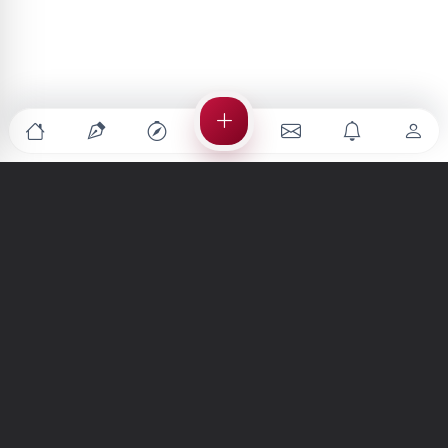
Türkiye'nin en büyük kültür sanat platformu
MENÜLER
Anasayfa
Keşfet
Şiirler
Hikayeler
Yazılar
İletiler