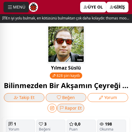
MENÜ
ÜYE OL
GİRİŞ
e menu
En iyi yolu bulmak, en kötüsünü bulmaktan çok daha kolaydır. thomas moore
Yılmaz Süslü
828 şiiri kayıtlı
Bilinmezden Bir Akşamın Çeyreği ...
Takip Et
Beğen
Yorum
Rapor Et
1
3
0,0
198
Yorum
Beğeni
Puan
Okunma