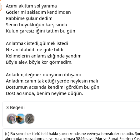
Acımı akıttım sol yanıma
Gözlerimi sakladım kendimden
Rabbime şükür dedim
Senin büyüklüğün karşısında
Kulun çaresizliğini tattım bu gün
Anlatmak istedi,
gül
mek istedi
Ne anlatabildi ne
gül
e bildi
Kelimelerin anlamsızlığında yandım
Böyle alev, böyle kor görmedim.
Anladım,değmez
dünya
nın ihtişamı
Anladım,canın tak ettiği yerde neylesin malı
Dostumun acısında kendimi gördüm bu gün
Dost acısında, benim neyime düğün.
3 Beğeni
(c) Bu şiirin her türlü telif hakkı şairin kendisine ve/veya temsilcilerine aittir. Şiir
alınmadan kopyalanması ve kullanılması 5846 sayılı Fikir ve Sanat Eserleri Ya