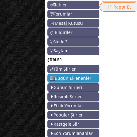
İletiler
Rapor Et
Forumlar
Mesaj Kutusu
Bildiriler
Nedir?
Sayfam
ŞİİRLER
Tüm Şiirler
Bugün Eklenenler
Günün Şiirleri
Resimli Şiirler
Etkili Yorumlar
Popüler Şiirler
Rastgele Şiir
Son Yorumlananlar