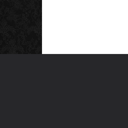
MEN
Anas
Türkiye'nin en büyük kültür sanat
Şiirl
platformu
Yazı
For
Ara