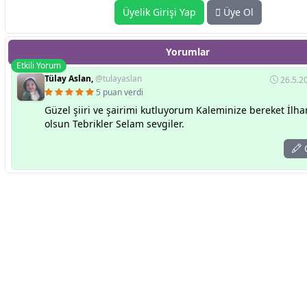
Üyelik Girişi Yap
Üye Ol
Yorumlar
Etkili Yorum
Tülay Aslan,
@tulayaslan
26.5.2
5 puan verdi
Güzel şiiri ve şairimi kutluyorum Kaleminize bereket İlha
olsun Tebrikler Selam sevgiler.
C