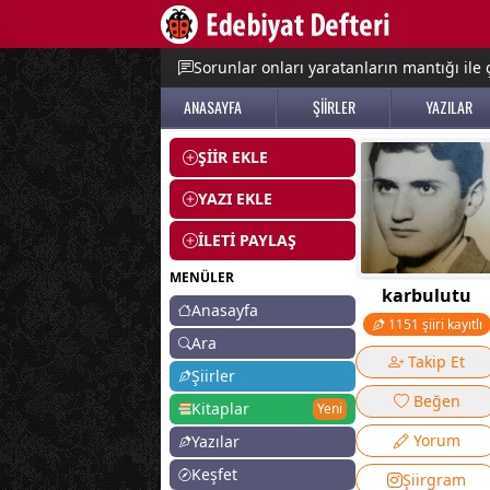
e menu
Sorunlar onları yaratanların mantığı il
ANASAYFA
ŞİİRLER
YAZILAR
ŞİİR EKLE
YAZI EKLE
İLETİ PAYLAŞ
MENÜLER
karbulutu
Anasayfa
1151 şiiri kayıtlı
Ara
Takip Et
Şiirler
Beğen
Kitaplar
Yeni
Yorum
Yazılar
Keşfet
Şiirgram