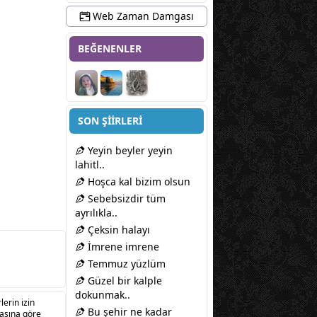
Web Zaman Damgası
BEĞENENLER
SON ŞİİRLERİ
Yeyin beyler yeyin
lahitl..
Hoşca kal bizim olsun
Sebebsizdir tüm
ayrılıkla..
Çeksin halayı
İmrene imrene
Temmuz yüzlüm
Güzel bir kalple
dokunmak..
lerin izin
Bu şehir ne kadar
sasına göre