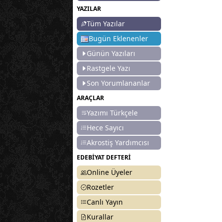
YAZILAR
Tüm Yazılar
Bugün Eklenenler
Günün Yazıları
Rastgele Yazı
Son Yorumlananlar
ARAÇLAR
Yazımı Türkçele
Hece Sayıcı
Akrostiş Yardımcısı
EDEBİYAT DEFTERİ
Online Üyeler
Rozetler
Canlı Yayın
Kurallar