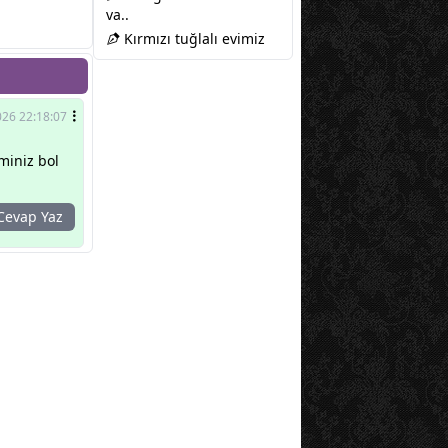
va..
Kırmızı tuğlalı evimiz
026 22:18:07
miniz bol
evap Yaz