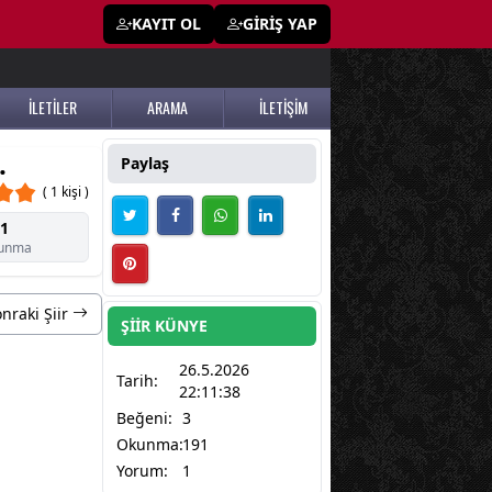
KAYIT OL
GİRİŞ YAP
İLETİLER
ARAMA
İLETİŞİM
.
Paylaş
( 1 kişi )
1
unma
nraki Şiir
ŞİİR KÜNYE
26.5.2026
Tarih:
22:11:38
Beğeni:
3
Okunma:
191
Yorum:
1