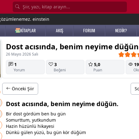
e çözümlenemez. einstein
KİTAPLAR
AKIŞ
FORUM
NEDİR?
Dost acısında, benim neyime düğün
26 Mayıs 2026 Salı
1
3
5,0
19
Yorum
Beğeni
Puan
Ok
Önceki Şiir
So
Dost acısında, benim neyime düğün.
Bir
dost
gördüm ben bu gün
Somurttum, yutkundum
Hazin
hüzün
lü hikayesi
Dünkü
gül
en yüzü, bu gün kör düğüm