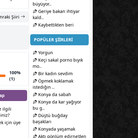
büyüyor..
Geriye bakan ihtiyar
nraki Şiiri
kald..
Kaybettikten beri
POPÜLER ŞİİRLERİ
Yorgun
Keçi sakal porno bıyık
mo..
100%
Bir kadın sevdim
(1)
Öpmek koklamak
istediğin ..
Konya da sabah
ap
Konya da kar yağıyor
bu g..
e ilgili
iniz?
Düştü buğday
başakları
k için üye
Konyada yaşamak
Aktı gönlüm edirne’den