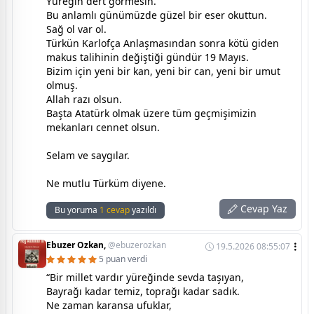
Yüreğin dert görmesin.
Bu anlamlı günümüzde güzel bir eser okuttun.
Sağ ol var ol.
Türkün Karlofça Anlaşmasından sonra kötü giden
makus talihinin değiştiği gündür 19 Mayıs.
Bizim için yeni bir kan, yeni bir can, yeni bir umut
olmuş.
Allah razı olsun.
Başta Atatürk olmak üzere tüm geçmişimizin
mekanları cennet olsun.
Selam ve saygılar.
Ne mutlu Türküm diyene.
Cevap Yaz
Bu yoruma
1 cevap
yazıldı
Ebuzer Ozkan,
@ebuzerozkan
19.5.2026 08:55:07
5 puan verdi
“Bir millet vardır yüreğinde sevda taşıyan,
Bayrağı kadar temiz, toprağı kadar sadık.
Ne zaman karansa ufuklar,