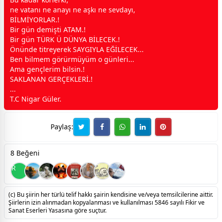
ne
vatan
ı ne anayı ne
aşk
ı ne
sevda
yı,
BİLMİYORLAR.!
Bir gün demişti ATAM.!
Bir gün TÜRK Ü DÜNYA BİLECEK.!
Önünde titreyerek SAYGIYLA EĞİLECEK...
Ben bilmem görürmüyüm o günleri...
Ama gençlerim bilsin.!
SAKLANAN GERÇEKLERİ.!
...
T.C Nigar Güler.
Paylaş:
8 Beğeni
R
(c) Bu şiirin her türlü telif hakkı şairin kendisine ve/veya temsilcilerine aittir.
Şiirlerin izin alınmadan kopyalanması ve kullanılması 5846 sayılı Fikir ve
Sanat Eserleri Yasasına göre suçtur.