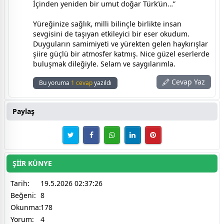
İçinden yeniden bir umut doğar Türk’ün…”
Yüreğinize sağlık, milli bilinçle birlikte insan
sevgisini de taşıyan etkileyici bir eser okudum.
Duyguların samimiyeti ve yürekten gelen haykırışlar
şiire güçlü bir atmosfer katmış. Nice güzel eserlerde
buluşmak dileğiyle. Selam ve saygılarımla.
Cevap Yaz
Bu yoruma
1 cevap
yazıldı
Paylaş
ŞİİR KÜNYE
Tarih:
19.5.2026 02:37:26
Beğeni:
8
Okunma:
178
Yorum:
4