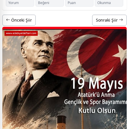
Yorum
Beğeni
Puan
Okunma
Önceki Şiir
Sonraki Şiir