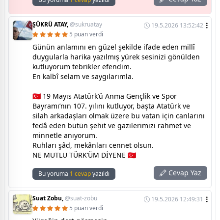
ŞÜKRÜ ATAY,
@sukruatay
19.5.2026 13:52:42
5 puan verdi
Günün anlamını en güzel şekilde ifade eden millî
duygularla harika yazılmış yürek sesinizi gönülden
kutluyorum tebrikler efendim.
En kalbî selam ve saygılarımla.
🇹🇷 19 Mayıs Atatürk’ü Anma Gençlik ve Spor
Bayramı’nın 107. yılını kutluyor, başta Atatürk ve
silah arkadaşları olmak üzere bu vatan için canlarını
fedâ eden bütün şehit ve gazilerimizi rahmet ve
minnetle anıyorum.
Ruhları şâd, mekânları cennet olsun.
NE MUTLU TÜRK’ÜM DİYENE 🇹🇷
Cevap Yaz
Bu yoruma
1 cevap
yazıldı
Suat Zobu,
@suat-zobu
19.5.2026 12:49:31
5 puan verdi