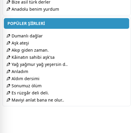
Bize asil türk derler
Anadolu benim yurdum
POPÜLER ŞİİRLERİ
Dumanlı dağlar
Aşk ateşi
Akıp giden zaman.
Kâinatın sahibi aşk'sa
Yağ yağmur yağ yeşersin d..
Anladım
Aldım dersimi
Sonumuz ölüm
Es rüzgâr deli deli.
Maviyi anlat bana ne olur..