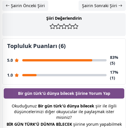
Şairin Önceki Şiiri
Şairin Sonraki Şiiri
Şiiri Değerlendirin
Topluluk Puanları (6)
83%
5.0
(5)
17%
1.0
(1)
Bir gün türk'ü dünya bilecek Şiirine
Yorum Yap
Okuduğunuz
Bir gün türk'ü dünya bilecek
şiir ile ilgili
düşüncelerinizi diğer okuyucular ile paylaşmak ister
misiniz?
BİR GÜN TÜRK'Ü DÜNYA BİLECEK
şiirine yorum yapabilmek