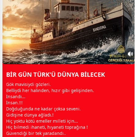
BİR GÜN TÜRK'Ü DÜNYA BİLECEK
Gök
mavi
siydi gözleri.
Belliydi her halinden, hızır gibi gelişinden.
İnsandı...
İnsan.!!!
Doğduğunda ne kadar çoksa seveni.
Gidişine
dünya
ağladı.!
Hiç yoktu kötü emeller milleti için...
Hiç bilmedi ihaneti, hıyaneti toprağına !
Güvendiği bir tek yaradandı..