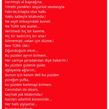
Sarılmıştı al bayrağına.
Titretti yürekleri özgürlük
sevda
sıyla.
Fakirde,bitapta olsa halkı.
Yoktu kalleşlik kitabında.!
Ne seyit onbaşındaki kuvvet
Ne TÜRK teki asalet...
Verilmedi hiç bir kavime.
Hiç bir
kadın
,hiç bir ana.!
Gitmemişti ,
vatan
için
ölüm
e.!
Ben TÜRK ÜM.!
Öğündüğüm ırkım...
Bu yüzden ayrım bilmem..
Her canlıya yaradandan diye bakarım.!
Bu yüzden
gül
enle
gül
er,
ağlayanla ağlarım..
Bunun için kanım deli bu yüzden
yüreğim yufka,
bu yüzden korkmayı bilmem.
Canımdan da olsam,
kaçmak yok kitabımda.!
bazıları adamlık kisvesinde...
Her haltı yiyiyorlar...
Bu kadar körlerki,