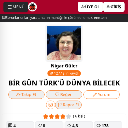
MENÜ
ÜYE OL
GİRİŞ
e menu
Sorunlar onları yaratanların mantığı ile çözümlenemez. einstein
Nigar Güler
1277 şiiri kayıtlı
BİR GÜN TÜRK'Ü DÜNYA BİLECEK
Takip Et
Beğen
Yorum
Rapor Et
( 6 kişi )
4
8
4,3
178