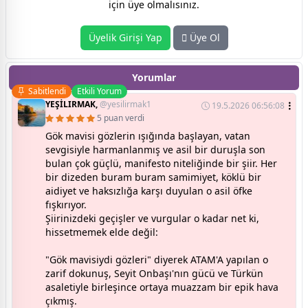
için üye olmalısınız.
Üyelik Girişi Yap
Üye Ol
Yorumlar
Sabitlendi
Etkili Yorum
YEŞİLIRMAK,
@yesilirmak1
19.5.2026 06:56:08
5 puan verdi
Gök mavisi gözlerin ışığında başlayan, vatan
sevgisiyle harmanlanmış ve asil bir duruşla son
bulan çok güçlü, manifesto niteliğinde bir şiir. Her
bir dizeden buram buram samimiyet, köklü bir
aidiyet ve haksızlığa karşı duyulan o asil öfke
fışkırıyor.
​Şiirinizdeki geçişler ve vurgular o kadar net ki,
hissetmemek elde değil:
"Gök mavisiydi gözleri" diyerek ATAM'A yapılan o
zarif dokunuş, Seyit Onbaşı'nın gücü ve Türkün
asaletiyle birleşince ortaya muazzam bir epik hava
çıkmış.