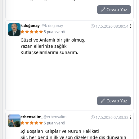
Cevap Yaz
k.doğanay,
@k-doganay
17.5.2026 08:39:54
5 puan verdi
Güzel ve Anlamlı bir şiir olmuş.
Yazan ellerinize sağlık.
Kutlar,selamlarımı sunarım.
Cevap Yaz
erbensalim,
@erbensalim
17.5.2026 07:33:32
5 puan verdi
İçi Boşalan Kalıplar ve Nurun Hakikati
Şiir, her bendin ilk ve son dizelerinde dış dünyanın