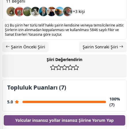
11 Beğeni
+3 kişi
(c) Bu şiirin her türlü telif hakkı şairin kendisine ve/veya temsilcilerine aittir.
Şiirlerin izin alınmadan kopyalanması ve kullanılması 5846 sayılı Fikir ve
Sanat Eserleri Yasasına göre suçtur.
Şairin Önceki Şiiri
Şairin Sonraki Şiiri
Şiiri Değerlendirin
Topluluk Puanları (7)
100%
5.0
(7)
Yolcular insansız yollar insansız Şiirine
Yorum Yap