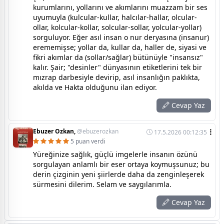
kurumlarını, yollarını ve akımlarını muazzam bir ses
uyumuyla (kulcular-kullar, halcılar-hallar, olcular-
ollar, kolcular-kollar, solcular-sollar, yolcular-yollar)
sorguluyor. Eğer asıl insan o nur deryasına (insanur)
erememişse; yollar da, kullar da, haller de, siyasi ve
fikri akımlar da (sollar/sağlar) bütünüyle "insansız"
kalır. Şair; "desinler" dünyasının etiketlerini tek bir
mızrap darbesiyle devirip, asıl insanlığın paklıkta,
akılda ve Hakta olduğunu ilan ediyor.
Cevap Yaz
Ebuzer Ozkan,
@ebuzerozkan
17.5.2026 00:12:35
5 puan verdi
Yüreğinize sağlık, güçlü imgelerle insanın özünü
sorgulayan anlamlı bir eser ortaya koymuşsunuz; bu
derin çizginin yeni şiirlerde daha da zenginleşerek
sürmesini dilerim. Selam ve saygılarımla.
Cevap Yaz