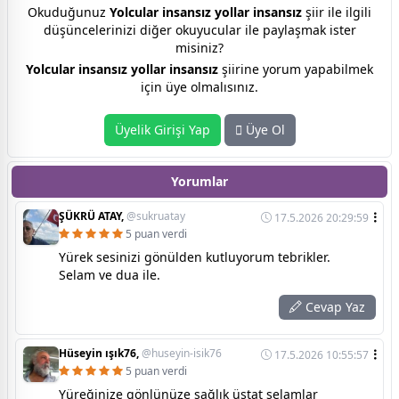
Okuduğunuz
Yolcular insansız yollar insansız
şiir ile ilgili
düşüncelerinizi diğer okuyucular ile paylaşmak ister
misiniz?
Yolcular insansız yollar insansız
şiirine yorum yapabilmek
için üye olmalısınız.
Üyelik Girişi Yap
Üye Ol
Yorumlar
ŞÜKRÜ ATAY,
@sukruatay
17.5.2026 20:29:59
5 puan verdi
Yürek sesinizi gönülden kutluyorum tebrikler.
Selam ve dua ile.
Cevap Yaz
Hüseyin ışık76,
@huseyin-isik76
17.5.2026 10:55:57
5 puan verdi
Yüreğinize gönlünüze sağlık üstat selamlar