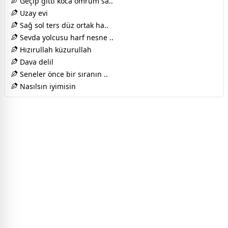
Geçip gitti koca ömrüm sa..
Uzay evi
Sağ sol ters düz ortak ha..
Sevda yolcusu harf nesne ..
Hızırullah küzurullah
Dava delil
Seneler önce bir sıranın ..
Nasılsın iyimisin