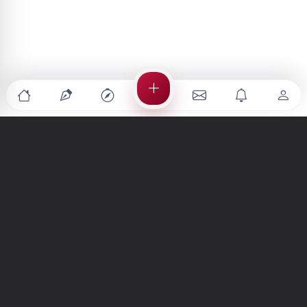
Türkiye'nin en büyük kültür sanat platformu
MENÜLER
Anasayfa
Keşfet
Şiirler
Hikayeler