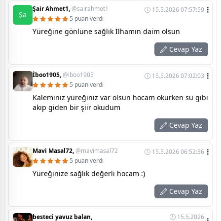
Şair Ahmet1,
@sairahmet1
15.5.2026 07:57:59
Şa
5 puan verdi
Yüreğine gönlüne sağlık İlhamın daim olsun
Cevap Yaz
İboo1905,
@iboo1905
15.5.2026 07:02:03
5 puan verdi
Kaleminiz yüreğiniz var olsun hocam okurken su gibi
akıp giden bir şiir okudum
Cevap Yaz
Mavi Masal72,
@mavimasal72
15.5.2026 06:52:36
5 puan verdi
Yüreğinize sağlık değerli hocam :)
Cevap Yaz
besteci yavuz balan,
15.5.2026