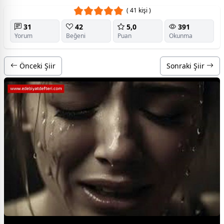
( 41 kişi )
31
42
5,0
391
Yorum
Beğeni
Puan
Okunma
Önceki Şiir
Sonraki Şiir