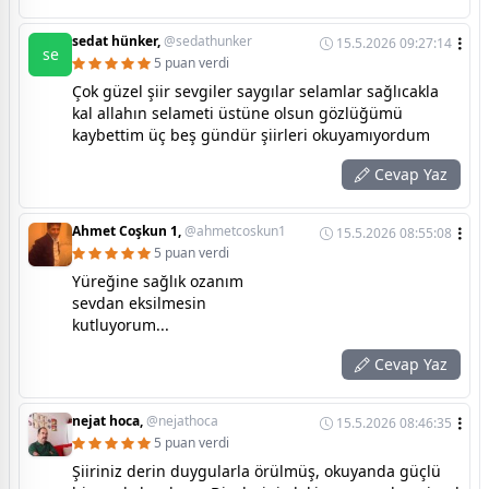
sedat hünker,
@sedathunker
15.5.2026 09:27:14
se
5 puan verdi
Çok güzel şiir sevgiler saygılar selamlar sağlıcakla
kal allahın selameti üstüne olsun gözlüğümü
kaybettim üç beş gündür şiirleri okuyamıyordum
Cevap Yaz
Ahmet Coşkun 1,
@ahmetcoskun1
15.5.2026 08:55:08
5 puan verdi
Yüreğine sağlık ozanım
sevdan eksilmesin
kutluyorum...
Cevap Yaz
nejat hoca,
@nejathoca
15.5.2026 08:46:35
5 puan verdi
Şiiriniz derin duygularla örülmüş, okuyanda güçlü