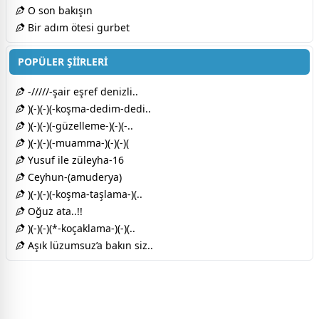
O son bakışın
Bir adım ötesi gurbet
POPÜLER ŞİİRLERİ
-/////-şair eşref denizli..
)(-)(-)(-koşma-dedim-dedi..
)(-)(-)(-güzelleme-)(-)(-..
)(-)(-)(-muamma-)(-)(-)(
Yusuf ile züleyha-16
Ceyhun-(amuderya)
)(-)(-)(-koşma-taşlama-)(..
Oğuz ata..!!
)(-)(-)(*-koçaklama-)(-)(..
Aşık lüzumsuz’a bakın siz..