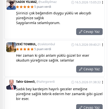
SADIK YILMAZ,
@sadikyilmaz
16.5.2026 15:05:23
5 puan verdi
Şiirinizi çok beğendim duygu yüklü ve akıcıydı
yüreğinize sağlık
Saygılarımla selamlıyorum.
Cevap Yaz
ZEKİ TOMBUL,
@zekitombul
16.5.2026 09:40:21
5 puan verdi
Her zaman ki gibi anlam yüklü güzel bir eser
okudum yüreğinize sağlık. selamlar
Cevap Yaz
Tahir Görenli,
@tahirgorenli
16.5.2026 01:38:32
Sadık bey kardeşim hayırlı geceler emeğine
yüreğine sağlık tebrik ederim her zamanki gibi güzel
bir eser.
Cevap Yaz