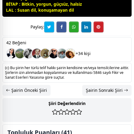
BİTAP : Bitkin, yorgun, güçsüz, halsiz
LAL : Susan dil, konuşamayan dil
Paylaş:
42 Beğeni
+34 kişi
(c) Bu şiirin her türlü telif hakkı şairin kendisine ve/veya temsilcilerine aittir.
Şiirlerin izin alınmadan kopyalanması ve kullanılması 5846 sayılı Fikir ve
Sanat Eserleri Yasasına göre suçtur.
Şairin Önceki Şiiri
Şairin Sonraki Şiiri
Şiiri Değerlendirin
Topluluk Puanları (41)