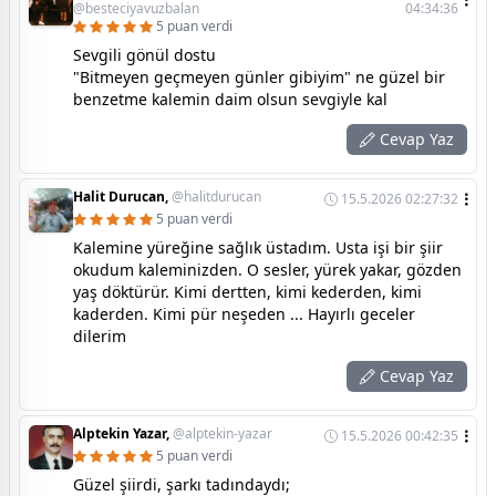
@besteciyavuzbalan
04:34:36
5 puan verdi
Sevgili gönül dostu
"Bitmeyen geçmeyen günler gibiyim" ne güzel bir
benzetme kalemin daim olsun sevgiyle kal
Cevap Yaz
Halit Durucan,
@halitdurucan
15.5.2026 02:27:32
5 puan verdi
Kalemine yüreğine sağlık üstadım. Usta işi bir şiir
okudum kaleminizden. O sesler, yürek yakar, gözden
yaş döktürür. Kimi dertten, kimi kederden, kimi
kaderden. Kimi pür neşeden ... Hayırlı geceler
dilerim
Cevap Yaz
Alptekin Yazar,
@alptekin-yazar
15.5.2026 00:42:35
5 puan verdi
Güzel şiirdi, şarkı tadındaydı;