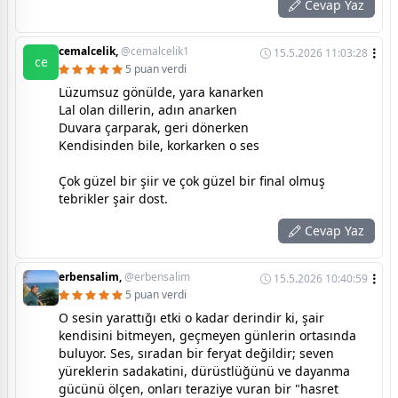
Cevap Yaz
cemalcelik,
@cemalcelik1
15.5.2026 11:03:28
ce
5 puan verdi
Lüzumsuz gönülde, yara kanarken
Lal olan dillerin, adın anarken
Duvara çarparak, geri dönerken
Kendisinden bile, korkarken o ses
Çok güzel bir şiir ve çok güzel bir final olmuş
tebrikler şair dost.
Cevap Yaz
erbensalim,
@erbensalim
15.5.2026 10:40:59
5 puan verdi
O sesin yarattığı etki o kadar derindir ki, şair
kendisini bitmeyen, geçmeyen günlerin ortasında
buluyor. Ses, sıradan bir feryat değildir; seven
yüreklerin sadakatini, dürüstlüğünü ve dayanma
gücünü ölçen, onları teraziye vuran bir "hasret