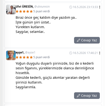
Ulvi ÜRESİN,
@ulviuresin
16.5.2026 23:13:33
5 puan verdi
Biraz önce geç kaldım diye yazdım ya..
İşte günün şiiri üstat..
Yürekten kutlarım.
Saygılar, selamlar..
Cevap Yaz
ayşe1,
@ayse1
16.5.2026 17:46:21
5 puan verdi
Yoğun duygulu duyarlı şiirinizde, biz de o kederli
sesin figanını, yüreklerimizde olanca derinliğince
hissettik.
Gönülde kederli, güçlü akımlar yaratan değerli
şiirinizi kutlarım.
Saygılarımla.
Cevap Yaz