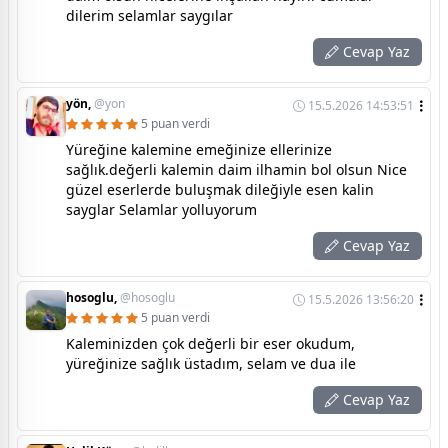
dilerim selamlar saygılar
Cevap Yaz
yön,
@yon
15.5.2026 14:53:51
5 puan verdi
Yüreğine kalemine emeğinize ellerinize
sağlık.değerli kalemin daim ilhamin bol olsun Nice
güzel eserlerde buluşmak dileğiyle esen kalin
sayglar Selamlar yolluyorum
Cevap Yaz
hosoglu,
@hosoglu
15.5.2026 13:56:20
5 puan verdi
Kaleminizden çok değerli bir eser okudum,
yüreğinize sağlık üstadım, selam ve dua ile
Cevap Yaz