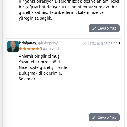
bir yankı bırakıyor. Dizelerinizdeki ses ve anlam, içsel
bir çağrıyı hatırlatıyor. Akıcı anlatımınız şiire ayrı bir
güzellik katmış. Tebrik ederim, kaleminize ve
yüreğinize sağlık.
Cevap Yaz
k.doğanay,
@k-doganay
15.5.2026 08:28:29
5 puan verdi
Anlamlı bir şiir olmuş.
Yazan ellerinize sağlık.
Nice böyle güzel şiirlerde
Buluşmak dileklerimle,
Selamlar.
Cevap Yaz