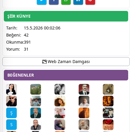
ŞİİR KÜNYE
Tarih:
15.5.2026 00:02:06
Beğeni:
42
Okunma:
391
Yorum:
31
Web Zaman Damgası
BEĞENENLER
Ş
S