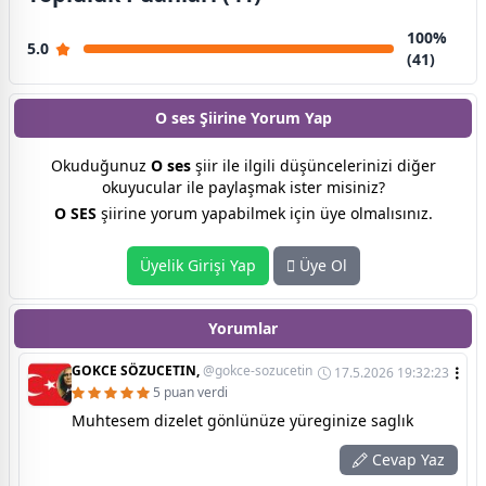
100%
5.0
(41)
O ses Şiirine
Yorum Yap
Okuduğunuz
O ses
şiir ile ilgili düşüncelerinizi diğer
okuyucular ile paylaşmak ister misiniz?
O SES
şiirine yorum yapabilmek için üye olmalısınız.
Üyelik Girişi Yap
Üye Ol
Yorumlar
GOKCE SÖZUCETIN,
@gokce-sozucetin
17.5.2026 19:32:23
5 puan verdi
Muhtesem dizelet gönlünüze yüreginize saglık
Cevap Yaz