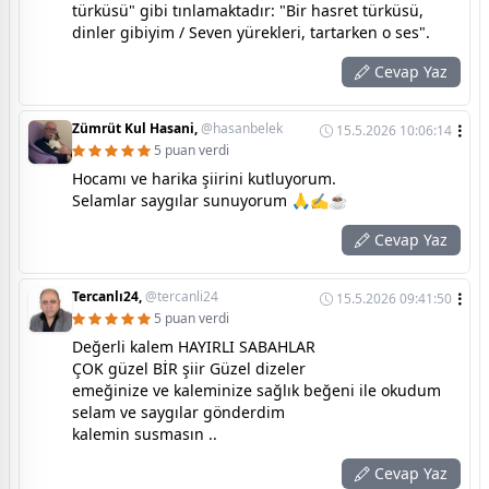
türküsü" gibi tınlamaktadır: "Bir hasret türküsü,
dinler gibiyim / Seven yürekleri, tartarken o ses".
Cevap Yaz
Zümrüt Kul Hasani,
@hasanbelek
15.5.2026 10:06:14
5 puan verdi
Hocamı ve harika şiirini kutluyorum.
Selamlar saygılar sunuyorum 🙏✍️☕
Cevap Yaz
Tercanlı24,
@tercanli24
15.5.2026 09:41:50
5 puan verdi
Değerli kalem HAYIRLI SABAHLAR
ÇOK güzel BİR şiir Güzel dizeler
emeğinize ve kaleminize sağlık beğeni ile okudum
selam ve saygılar gönderdim
kalemin susmasın ..
Cevap Yaz