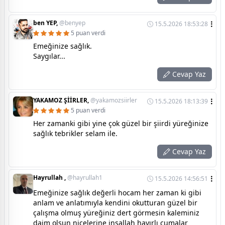
ben YEP,
@benyep
15.5.2026 18:53:28
5 puan verdi
Emeğinize sağlık.
Saygılar...
Cevap Yaz
YAKAMOZ ŞİİRLER,
@yakamozsiirler
15.5.2026 18:13:39
5 puan verdi
Her zamanki gibi yine çok güzel bir şiirdi yüreğinize
sağlık tebrikler selam ile.
Cevap Yaz
Hayrullah ,
@hayrullah1
15.5.2026 14:56:51
Emeğinize sağlık değerli hocam her zaman ki gibi
anlam ve anlatımıyla kendini okutturan güzel bir
çalışma olmuş yüreğiniz dert görmesin kaleminiz
daim olsun nicelerine inşallah hayırlı cumalar