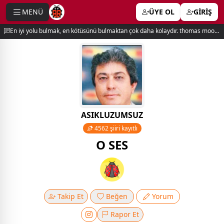
MENÜ
ÜYE OL
GİRİŞ
e menu
En iyi yolu bulmak, en kötüsünü bulmaktan çok daha kolaydır. thomas moore
ASIKLUZUMSUZ
4562 şiiri kayıtlı
O SES
Takip Et
Beğen
Yorum
Rapor Et