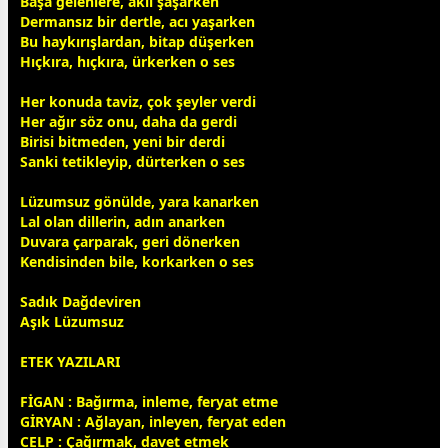
Başa gelenlere, aklı şaşarken
Dermansız bir dertle, acı yaşarken
Bu haykırışlardan, bitap düşerken
Hıçkıra, hıçkıra, ürkerken o ses
Her konuda taviz, çok şeyler verdi
Her ağır söz onu, daha da gerdi
Birisi bitmeden, yeni bir derdi
Sanki tetikleyip, dürterken o ses
Lüzumsuz
gönül
de, yara kanarken
Lal olan dillerin, adın anarken
Duvara çarparak, geri dönerken
Kendisinden bile, korkarken o ses
Sadık Dağdeviren
Aşık Lüzumsuz
ETEK YAZILARI
FİGAN : Bağırma, inleme, feryat etme
GİRYAN : Ağlayan, inleyen, feryat eden
CELP : Çağırmak, davet etmek