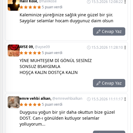
Halil Köse,
@halilkose
15.5.2026 12:08:22
5 puan verdi
Kaleminize yüreğinize sağlık yine güzel bir şiir.
Saygılar selamlar hocam duygunuz daim olsun
Cevap Yaz
AYSE 09,
@ayse09
15.5.2026 11:28:10
5 puan verdi
YİNE MUHTEŞEM Dİ GÖNÜL SESİNİZ
SONSUZ BSAYGIMLA
HOŞÇA KALIN DOSTÇA KALIN
Cevap Yaz
emre vehbi alkan,
@emrevehbialkan
15.5.2026 11:11:17
5 puan verdi
Duygusu yoğun bir şiir daha okuttun bize güzel
DOST. Can-ı gönülden kutluyor selamlar
yolluyorum...