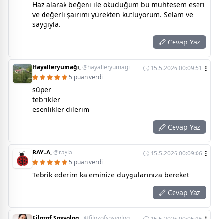
Haz alarak beğeni ile okuduğum bu muhteşem eseri
ve değerli şairimi yürekten kutluyorum. Selam ve
saygıyla.
Cevap Yaz
Hayalleryumağı,
@hayalleryumagi
15.5.2026 00:09:51
5 puan verdi
süper
tebrikler
esenlikler dilerim
Cevap Yaz
RAYLA,
@rayla
15.5.2026 00:09:06
5 puan verdi
Tebrik ederim kaleminize duygularınıza bereket
Cevap Yaz
Filozof Sosyolog ,
@filozofsosyolog
15.5.2026 00:05:26