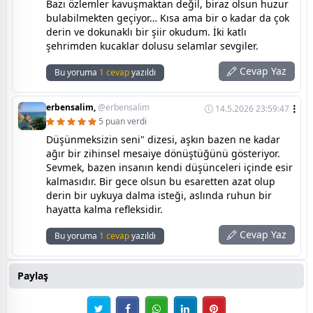
Bazı özlemler kavuşmaktan değil, biraz olsun huzur
bulabilmekten geçiyor… Kısa ama bir o kadar da çok
derin ve dokunaklı bir şiir okudum. İki katlı
şehrimden kucaklar dolusu selamlar sevgiler.
Cevap Yaz
Bu yoruma
1 cevap
yazıldı
erbensalim,
@erbensalim
14.5.2026 23:59:47
5 puan verdi
Düşünmeksizin seni" dizesi, aşkın bazen ne kadar
ağır bir zihinsel mesaiye dönüştüğünü gösteriyor.
Sevmek, bazen insanın kendi düşünceleri içinde esir
kalmasıdır. Bir gece olsun bu esaretten azat olup
derin bir uykuya dalma isteği, aslında ruhun bir
hayatta kalma refleksidir.
Cevap Yaz
Bu yoruma
1 cevap
yazıldı
Paylaş