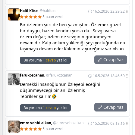
Halil Köse,
@halilkose
16.5.2026 22:29:22
5 puan verdi
Bir özledim şiiri de ben yazmıştım. Özlemek güzel
bir duygu, bazen kendini yorsa da.. Sevgi varsa
özlem doğar; özlem de sevginin görünmeyen
devamıdır. Kalp anlam yüklediği şeyi yokluğunda da
taşımaya devam eder.Kaleminiz yüreğiniz var olsun
Cevap Yaz
Bu yoruma
1 cevap
yazıldı
farukozcanan,
@farukozcanan
16.5.2026 18:46:59
Demekki insanoğlunun özleyebileceğini
düşünmeyeceği bir anı özlermiş
Tebrikler şairim🤣
Cevap Yaz
Bu yoruma
1 cevap
yazıldı
emre vehbi alkan,
@emrevehbialkan
15.5.2026 08:18:16
5 puan verdi