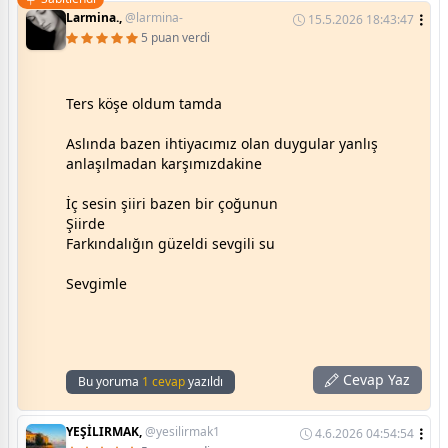
Larmina.,
@larmina-
15.5.2026 18:43:47
5 puan verdi
Ters köşe oldum tamda
Aslında bazen ihtiyacımız olan duygular yanlış
anlaşılmadan karşımızdakine
İç sesin şiiri bazen bir çoğunun
Şiirde
Farkındalığın güzeldi sevgili su
Sevgimle
Cevap Yaz
Bu yoruma
1 cevap
yazıldı
YEŞİLIRMAK,
@yesilirmak1
4.6.2026 04:54:54