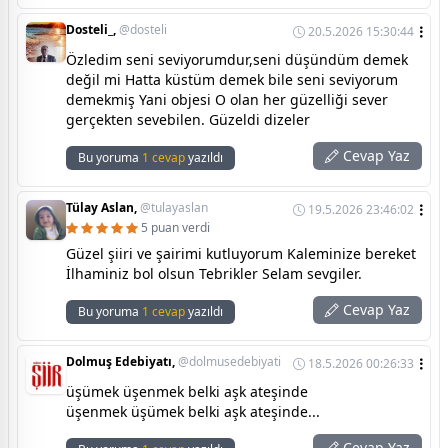
Dosteli_,
@dosteli
20.5.2026 15:30:44
Özledim seni seviyorumdur,seni düşündüm demek
değil mi Hatta küstüm demek bile seni seviyorum
demekmiş Yani objesi O olan her güzelliği sever
gerçekten sevebilen. Güzeldi dizeler
Cevap Yaz
Bu yoruma
1 cevap
yazıldı
Tülay Aslan,
@tulayaslan
19.5.2026 23:46:02
5 puan verdi
Güzel şiiri ve şairimi kutluyorum Kaleminize bereket
İlhaminiz bol olsun Tebrikler Selam sevgiler.
Cevap Yaz
Bu yoruma
1 cevap
yazıldı
Dolmuş Edebiyatı,
@dolmusedebiyati
18.5.2026 00:26:33
üşümek üşenmek belki aşk ateşinde
üşenmek üşümek belki aşk ateşinde...
Cevap Yaz