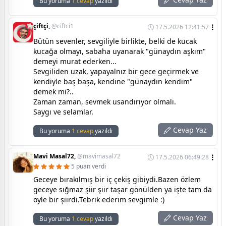
Bu yoruma
1 cevap
yazıldı
çiftçi,
@ciftci1
17.5.2026 12:41:57
Bütün sevenler, sevgiliyle birlikte, belki de kucak
kucağa olmayı, sabaha uyanarak "günaydın aşkım"
demeyi murat ederken...
Sevgiliden uzak, yapayalnız bir gece geçirmek ve
kendiyle baş başa, kendine "günaydın kendim"
demek mi?..
Zaman zaman, sevmek usandırıyor olmalı.
Saygı ve selamlar.
Cevap Yaz
Bu yoruma
1 cevap
yazıldı
Mavi Masal72,
@mavimasal72
17.5.2026 06:49:28
5 puan verdi
Geceye bırakılmış bir iç çekiş gibiydi.Bazen özlem
geceye sığmaz şiir şiir taşar gönülden ya işte tam da
öyle bir şiirdi.Tebrik ederim sevgimle :)
Cevap Yaz
Bu yoruma
1 cevap
yazıldı