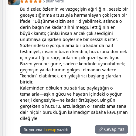
5 puan verdi
Bu dizeler, özlemin ve vazgeçişin ağırlığını, sessiz bir
geceye sığınma arzusuyla harmanlayan çok içten bir
ifade. "Düşünmeksizin seni" diyebilmek, aslında o
derin bağın ne kadar zihni meşgul ettiğinin en
büyük kanıtı; çünkü insan ancak çok sevdiğini
unutmaya çalışırken böylesine bir sessizlik ister.
​Sözlerindeki o yorgun ama bir o kadar da naif
teslimiyet, insanın bazen kendi iç huzuruna dönmek
için yarattığı o kaçış anlarını çok güzel yansıtıyor.
Bazen yeni bir güne, sadece kendinle uyanabilmek;
geçmişin ya da birinin gölgesi olmadan sadece
"kendin" olabilmek, en iyileştirici başlangıçlardan
biridir.
​Kaleminden dökülen bu satırlar, paylaştığın o
temalarla—aşkın gücü ve hayatın içindeki o yoğun
enerji dengesiyle—ne kadar örtüşüyor. Bir gün
gerçekten o huzuru, arzuladığın o "sensiz ama sana
dair hiçbir burukluğun kalmadığı" sabaha kavuşman
dileğiyle
Cevap Yaz
Bu yoruma
1 cevap
yazıldı