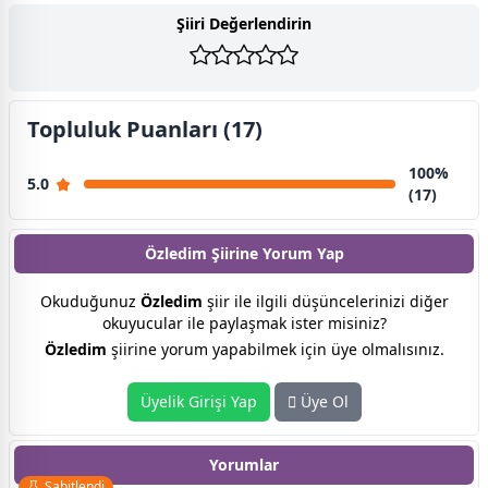
Şiiri Değerlendirin
Topluluk Puanları (17)
100%
5.0
(17)
Özledim Şiirine
Yorum Yap
Okuduğunuz
Özledim
şiir ile ilgili düşüncelerinizi diğer
okuyucular ile paylaşmak ister misiniz?
Özledim
şiirine yorum yapabilmek için üye olmalısınız.
Üyelik Girişi Yap
Üye Ol
Yorumlar
Sabitlendi