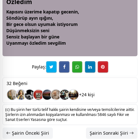
Özledim
Kapısını üzerime kapatıp
gece
nin,
Söndürüp ayın ışığını,
Bir
gece
olsun uyumak istiyorum
Düşünmeksizin seni
Sensiz başlayan bir güne
Uyanmayı özledim
sevgi
lim
Paylaş:
32 Beğeni
+24 kişi
(c) Bu şiirin her türlü telif hakkı şairin kendisine ve/veya temsilcilerine aittir.
Şiirlerin izin alınmadan kopyalanması ve kullanılması 5846 sayılı Fikir ve
Sanat Eserleri Yasasına göre suçtur.
Şairin Önceki Şiiri
Şairin Sonraki Şiiri