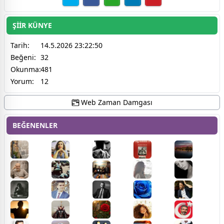
ŞİİR KÜNYE
Tarih:
14.5.2026 23:22:50
Beğeni:
32
Okunma:
481
Yorum:
12
Web Zaman Damgası
BEĞENENLER