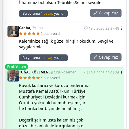
İlhaminiz bol olsun Tebrikler.Selam sevgiler.
Cevap Yaz
Bu yoruma
1 cevap
yazıldı
Canba,
@canba
13.5.2026 22:37:48
5 puan verdi
Kaleminize sağlık güzel bir şiir okudum. Sevgi ve
saygılarımla.
Cevap Yaz
Bu yoruma
1 cevap
yazıldı
Etkili Yorum
TUĞAL KÖSEMEN,
@tugalkosemen
13.5.2026 22:01:26
5 puan verdi
Büyük kurtarıcı ve kurucu önderimiz
Mustafa Kemal Atatürk'ün, Türkiye
Cumhuriyet'i Devletini kurmak için
O kutlu yolculuk bu muhteşem şiir
İle harika bir biçimde anlatılmış.
Değerli şairim,usta kaleminiz çok
güzel bir anlatı ile kurgulanmış o