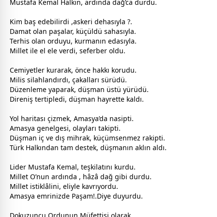
Mustafa Kemal Halkın, ardında dağ’ca durdu.
Kim baş edebilirdi ,askeri dehasıyla ?.
Damat olan paşalar, küçüldü sahasıyla.
Terhis olan orduyu, kurmanın edasıyla.
Millet ile el ele verdi, seferber oldu.
Cemiyetler kurarak, önce hakkı korudu.
Milis silahlandırdı, çakalları sürüdü.
Düzenleme yaparak, düşman üstü yürüdü.
Direniş tertipledi, düşman hayrette kaldı.
Yol haritası çizmek, Amasya’da nasipti.
Amasya genelgesi, olayları takipti.
Düşman iç ve dış mihrak, küçümsenmez rakipti.
Türk Halkından tam destek, düşmanın aklın aldı.
Lider Mustafa Kemal, teşkilatını kurdu.
Millet O’nun ardında , hâzâ dağ gibi durdu.
Millet istiklâlini, eliyle kavrıyordu.
Amasya emrinizde Paşam!.Diye duyurdu.
Dokuzuncu Ordunun Müfettişi olarak.