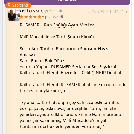
Sabitlendi
Celil ÇINKIR,
@celilcinkir
16.5.2026 15:11:51
5 puan verdi
RUSAMER – Ruh Sağlığı Ayarı Merkezi
Millî Mücadele ve Tarih Şuuru Kliniği
Şiirin Adı: Tarihin Burgacında Samsun-Havza-
Amasya
Şairi: Emine Balı Oğuz
Yorumu Yapan: RUSAMER Sertabibi Ser Feyzlizof
Kalburabastî Efendi Hazretleri Celil ÇINKIR Delibal
Kalburabastî Efendi RUSAMER ahalisine dönüp ciddi
bir ses tonuyla konuştu:
“Ey ahali… Tarih dediğin şey yalnızca eski tarihler,
eski paşalar, eski savaşlar değildir. Tarih; milletin
yeniden ayağa kalktığı andır. Emine Hanım burada
yalnız şiir yazmamış, Millî Mücadele’nin yol
haritasını dörtlüklerle yeniden yürütmüş.”