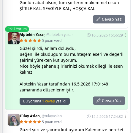
Gönlün abat olsun, tüm şiirlerin mükemmel olsun
ŞİİRLE KAL, SEVGİYLE KAL, HOŞÇA KAL
Cevap Yaz
Etkili Yorum
Alptekin Yazar,
@alptekin-yazar
16.5.2026 16:56:29
5 puan verdi
Güzel şiirdi, anlam doluydu,
Beğeni ile okuduğum bu muhteşem eseri ve değerli
şairimi yürekten kutluyorum.
Nice böyle şahane şiirlerinizi okumak dileği ile esen
kalınız.
Alptekin Yazar tarafından 16.5.2026 17:01:48
zamanında düzenlenmiştir.
Cevap Yaz
Bu yoruma
1 cevap
yazıldı
Tülay Aslan,
@tulayaslan
15.5.2026 17:24:32
5 puan verdi
Güzel şiiri ve şairimi kutluyorum Kaleminize bereket