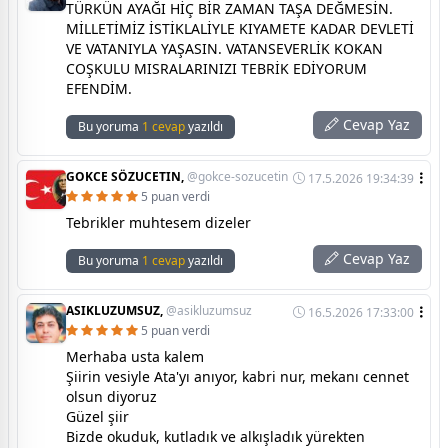
TÜRKÜN AYAĞI HİÇ BİR ZAMAN TAŞA DEĞMESİN.
MİLLETİMİZ İSTİKLALİYLE KIYAMETE KADAR DEVLETİ
VE VATANIYLA YAŞASIN. VATANSEVERLİK KOKAN
COŞKULU MISRALARINIZI TEBRİK EDİYORUM
EFENDİM.
Cevap Yaz
Bu yoruma
1 cevap
yazıldı
GOKCE SÖZUCETIN,
@gokce-sozucetin
17.5.2026 19:34:39
5 puan verdi
Tebrikler muhtesem dizeler
Cevap Yaz
Bu yoruma
1 cevap
yazıldı
ASIKLUZUMSUZ,
@asikluzumsuz
16.5.2026 17:33:00
5 puan verdi
Merhaba usta kalem
Şiirin vesiyle Ata'yı anıyor, kabri nur, mekanı cennet
olsun diyoruz
Güzel şiir
Bizde okuduk, kutladık ve alkışladık yürekten