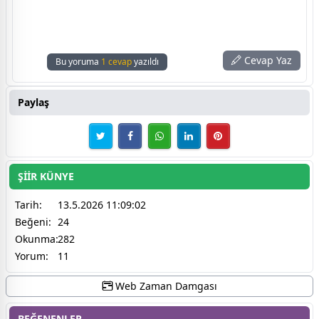
Cevap Yaz
Bu yoruma
1 cevap
yazıldı
Paylaş
ŞİİR KÜNYE
Tarih:
13.5.2026 11:09:02
Beğeni:
24
Okunma:
282
Yorum:
11
Web Zaman Damgası
BEĞENENLER