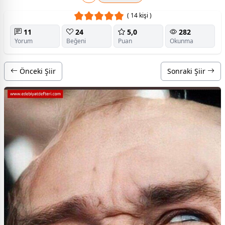
( 14 kişi )
11
24
5,0
282
Yorum
Beğeni
Puan
Okunma
Önceki Şiir
Sonraki Şiir