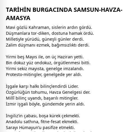
TARİHİN BURGACINDA SAMSUN-HAVZA-
AMASYA
Mavi gözlü Kahraman, sislerin ardın gördü.
Düşmanlara tor-diken,
dost
una hamak ördü.
Milletiyle yürüdü,
güneş
li günler derdi.
Zalim düşmanı ezmek, bağımsızlıktı derdi.
Yirmi beş Mayıs ile, on üç Haziran yetti.
Bin dokuz yüz ondokuz, örgütlenmesi bitti.
Yirmi sekiz mayısta, genelge imzalandı.
Protesto-mitingler, genelgede yer aldı.
İşgale karşı halkı bilinçlendirdi Lider.
Özgürlüğün tohumu, Havza Genelgesi der.
Millî bilinç uyandı, başarılı mitingler.
İzmir
işgali böyle, gündemde yerin aldı.
İngiliz’in çabası, boşa kürek ç
ekmek
ti.
Anadolu sathına, fitne-fesat
ekmek
ti.
Sarayı Hümayun’u pasifize etmekti.