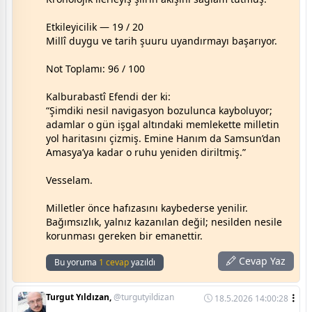
Etkileyicilik — 19 / 20
Millî duygu ve tarih şuuru uyandırmayı başarıyor.
Not Toplamı: 96 / 100
Kalburabastî Efendi der ki:
“Şimdiki nesil navigasyon bozulunca kayboluyor;
adamlar o gün işgal altındaki memlekette milletin
yol haritasını çizmiş. Emine Hanım da Samsun’dan
Amasya’ya kadar o ruhu yeniden diriltmiş.”
Vesselam.
Milletler önce hafızasını kaybederse yenilir.
Bağımsızlık, yalnız kazanılan değil; nesilden nesile
korunması gereken bir emanettir.
Cevap Yaz
Bu yoruma
1 cevap
yazıldı
Turgut Yıldızan,
@turgutyildizan
18.5.2026 14:00:28