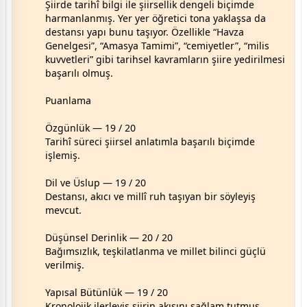
Şiirde tarihî bilgi ile şiirsellik dengeli biçimde
harmanlanmış. Yer yer öğretici tona yaklaşsa da
destansı yapı bunu taşıyor. Özellikle “Havza
Genelgesi”, “Amasya Tamimi”, “cemiyetler”, “milis
kuvvetleri” gibi tarihsel kavramların şiire yedirilmesi
başarılı olmuş.
Puanlama
Özgünlük — 19 / 20
Tarihî süreci şiirsel anlatımla başarılı biçimde
işlemiş.
Dil ve Üslup — 19 / 20
Destansı, akıcı ve millî ruh taşıyan bir söyleyiş
mevcut.
Düşünsel Derinlik — 20 / 20
Bağımsızlık, teşkilatlanma ve millet bilinci güçlü
verilmiş.
Yapısal Bütünlük — 19 / 20
Kronolojik ilerleyiş şiirin akışını sağlam tutmuş.