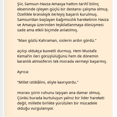
Şiir, Samsun-Havza-Amasya hattını tarihî bilinç
ekseninde işleyen güçlü bir destansı çalışma olmuş.
Özellikle kronolojik ilerleyiş başarılı kurulmuş.
Samsun’dan başlayan bağımsızlık hareketinin Havza
ve Amasya üzerinden teşkilatlanmaya dönüşmesi
sade ama etkili biçimde anlatılmış.
“Mavi gözlü Kahraman, sislerin ardın gördü.”
açılışı oldukça kuvvetli durmuş. Hem Mustafa
Kemal’in ileri görüşlülüğünü hem de dönemin
karanlık atmosferini tek mısrada vermeyi başarmış.
Ayrıca:
“Millet istiklâlini, eliyle kavrıyordu.”
mısrası şiirin ruhunu taşıyan ana damar olmuş.
Çünkü burada kurtuluşun yalnız bir lider hareketi
değil, milletle birlikte yürütülen bir mücadele
olduğu vurgulanıyor.