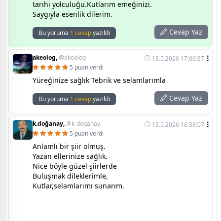
tarihi yolculuğu.Kutlarım emeğinizi.
Saygıyla esenlik dilerim.
Cevap Yaz
Bu yoruma
1 cevap
yazıldı
akeolog,
@akeolog
13.5.2026 17:06:37
5 puan verdi
Yüreğinize sağlık Tebrik ve selamlarımla
Cevap Yaz
Bu yoruma
1 cevap
yazıldı
k.doğanay,
@k-doganay
13.5.2026 16:38:07
5 puan verdi
Anlamlı bir şiir olmuş.
Yazan ellerinize sağlık.
Nice böyle güzel şiirlerde
Buluşmak dileklerimle,
Kutlar,selamlarımı sunarım.