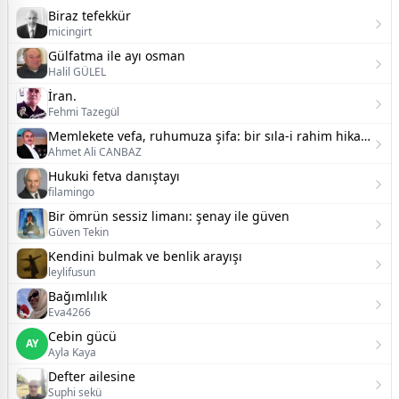
Biraz tefekkür
micingirt
Gülfatma ile ayı osman
Halil GÜLEL
İran.
Fehmi Tazegül
Memlekete vefa, ruhumuza şifa: bir sıla-i rahim hikayesi (kanlıca)
Ahmet Ali CANBAZ
Hukuki fetva danıştayı
filamingo
Bir ömrün sessiz limanı: şenay ile güven
Güven Tekin
Kendini bulmak ve benlik arayışı
leylifusun
Bağımlılık
Eva4266
Cebin gücü
AY
Ayla Kaya
Defter ailesine
Suphi sekü