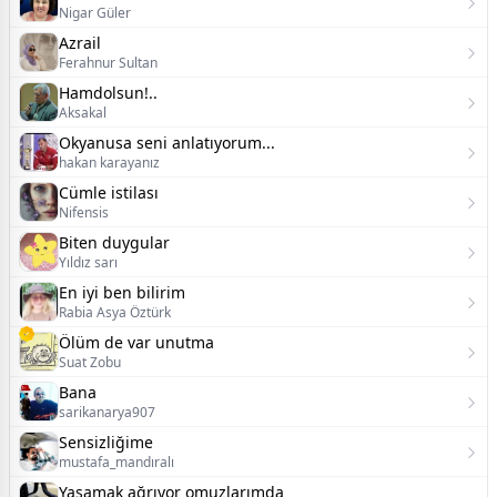
Nigar Güler
Azrail
Ferahnur Sultan
Hamdolsun!..
Aksakal
Okyanusa seni anlatıyorum...
hakan karayanız
Cümle istilası
Nifensis
Biten duygular
Yıldız sarı
En iyi ben bilirim
Rabia Asya Öztürk
Ölüm de var unutma
Suat Zobu
Bana
sarikanarya907
Sensizliğime
mustafa_mandıralı
Yaşamak ağrıyor omuzlarımda