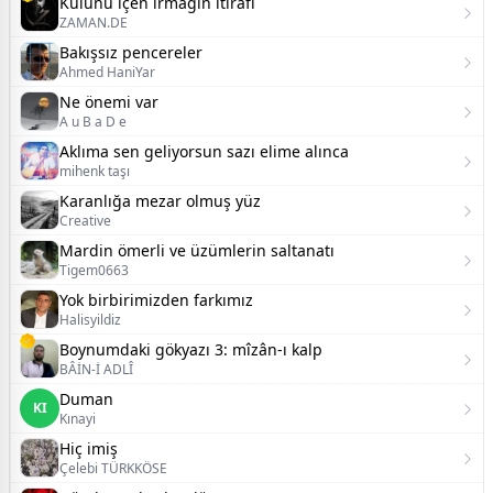
Külünü içen ırmağın itirafı
ZAMAN.DE
Bakışsız pencereler
Ahmed HaniYar
Ne önemi var
A u B a D e
Aklıma sen geliyorsun sazı elime alınca
mihenk taşı
Karanlığa mezar olmuş yüz
Creative
Mardin ömerli ve üzümlerin saltanatı
Tigem0663
Yok birbirimizden farkımız
Halisyildiz
Boynumdaki gökyazı 3: mîzân-ı kalp
BÂİN-İ ADLÎ
Duman
KI
Kınayi
Hiç imiş
Çelebi TÜRKKÖSE