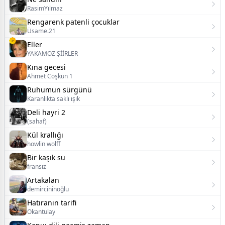
RasimYılmaz
Rengarenk patenli çocuklar
Üsame.21
Eller
YAKAMOZ ŞİİRLER
Kına gecesi
Ahmet Coşkun 1
Ruhumun sürgünü
Karanlıkta saklı ışık
Deli hayri 2
(sahaf)
Kül krallığı
howlin wolff
Bir kaşık su
fransız
Artakalan
demircininoğlu
Hatıranın tarifi
Okantulay