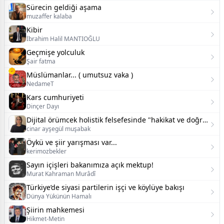
Sürecin geldiği aşama
muzaffer kalaba
Kibir
İbrahim Halil MANTIOĞLU
Geçmişe yolculuk
Şair fatma
Müslümanlar... ( umutsuz vaka )
NedameT
Kars cumhuriyeti
Dinçer Dayı
Dijital örümcek holistik felsefesinde "hakikat ve doğruluk":
cinar ayşegül muşabak
Öykü ve şiir yarışması var...
kerimozbekler
Sayın içişleri bakanımıza açık mektup!
Murat Kahraman Murâdî
Türkiye’de siyasi partilerin işçi ve köylüye bakışı
Dünya Yükünün Hamalı
Şiirin mahkemesi
Hikmet-Metin