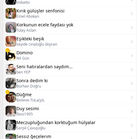
imbatto
Kırık gülüşler senfonisi
Emel Abokan
Korkunun ecele faydası yok
Tülay Aslan
Eşikteki beşik
seyide cinaloğlu doyran
Domino
Nil Gün
Seni hatıralardan saydım...
ben YEP
Sonra dedim ki
Burhan Doğru
Düğme
Believe-TüLa(y)L
Duy sesimi
İboo1905
Meczupluğundan korktuğum hülyalar
Serpil Çavuşoğlu
Sessız ğeçelerım