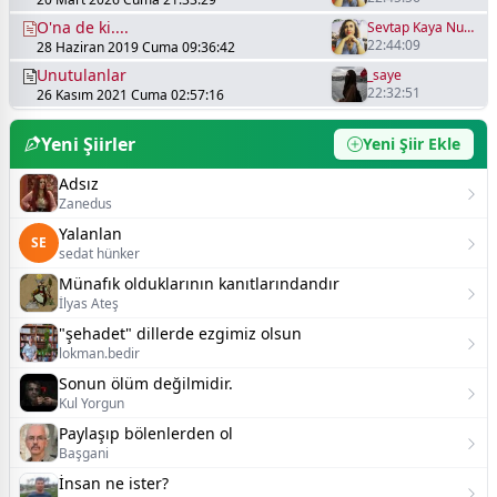
O'na de ki....
Sevtap Kaya Nurgönül
22:44:09
28 Haziran 2019 Cuma 09:36:42
Unutulanlar
_saye
22:32:51
26 Kasım 2021 Cuma 02:57:16
Yeni Şiirler
Yeni Şiir Ekle
Adsız
Zanedus
Yalanlan
SE
sedat hünker
Münafık olduklarının kanıtlarındandır
İlyas Ateş
"şehadet" dillerde ezgimiz olsun
lokman.bedir
Sonun ölüm değilmidir.
Kul Yorgun
Paylaşıp bölenlerden ol
Başgani
İnsan ne ister?