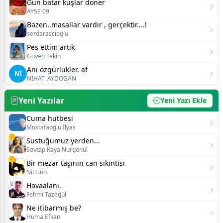
Gün batar kuşlar döner
AYSE 09
Bazen..masallar vardır , gerçektir....!
serdarascioglu
Pes ettim artık
Güven Tekin
Ani özgürlükler. af
Nİ
NİHAT. AYDOGAN
Yeni Yazılar
Yeni Yazı Ekle
Cuma hutbesi
Mustafaoğlu İlyas
Sustuğumuz yerden...
Sevtap Kaya Nurgönül
Bir mezar taşının can sıkıntısı
Nil Gün
Havaalanı.
Fehmi Tazegül
Ne itibarmış be?
Hüma Efkan