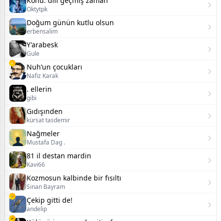
Konu: dili geçmiş zaman
Oktytpk
Doğum günün kutlu olsun
erbensalim
Y'arabesk
Gule
Nuh’un çocukları
Nafiz Karak
. ellerin
gibi
Gıdışınden
kürsat tasdemir
Nağmeler
Mustafa Dag .
81 il destan mardin
Kavi66
Kozmosun kalbinde bir fısıltı
Sinan Bayram
Çekip gitti de!
andelip