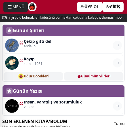
MENÜ
ÜYE OL
GİRİŞ
e menu
En iyi yolu bulmak, en kötüsünü bulmaktan çok daha kolaydır. thomas moore
Günün Şiirleri
Çekip gitti de!
andelip
Kayıp
semaa1981
Uğur Böcekleri
Günümün Şiirleri
Günün Yazısı
İnsan, yaratılış ve sorumluluk
vehm
SON EKLENEN KİTAP/BÖLÜM
Tümü
Üyelerimizin yazdığı kitaplar veya bölümler