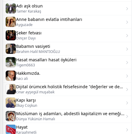
Adı aşk olsun
Tamer Karakaş
Anne babanın evlatla imtihanları
Ayguzade
Şeker fetvası
Dinçer Dayı
Babamın vasiyeti
İbrahim Halil MANTIOĞLU
Hasat masalları hasat öyküleri
Tigem0663
Hakkımızda.
hacı ali
Dijital örümcek holistik felsefesinde "değerler ve değer yaratımı";
cinar ayşegül muşabak
Kapı karşı
İlkay Coşkun
Müslüman iş adamları, abdestli kapitalizm ve emeğin metalaşması
Dünya Yükünün Hamalı
Hayat
Karaahmetli