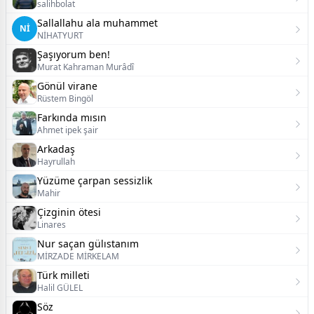
salihbolat
Sallallahu ala muhammet
Nİ
NİHATYURT
Şaşıyorum ben!
Murat Kahraman Murâdî
Gönül virane
Rüstem Bingöl
Farkında mısın
Ahmet ipek şair
Arkadaş
Hayrullah
Yüzüme çarpan sessizlik
Mahir
Çizginin ötesi
Linares
Nur saçan gülıstanım
MİRZADE MİRKELAM
Türk milleti
Halil GÜLEL
Söz