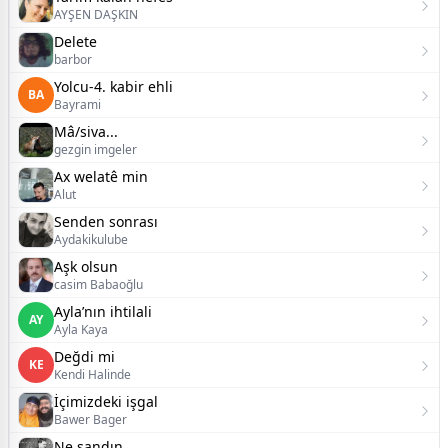
AYŞEN DAŞKIN
Delete
barbor
Yolcu-4. kabir ehli
BA
Bayrami
Mâ/siva...
gezgin imgeler
Ax welatê min
Alut
Senden sonrası
Aydakikulube
Aşk olsun
casim Babaoğlu
Ayla’nın ihtilali
AY
Ayla Kaya
Değdi mi
KE
Kendi Halinde
İçimizdeki işgal
Bawer Bager
Ne sandın