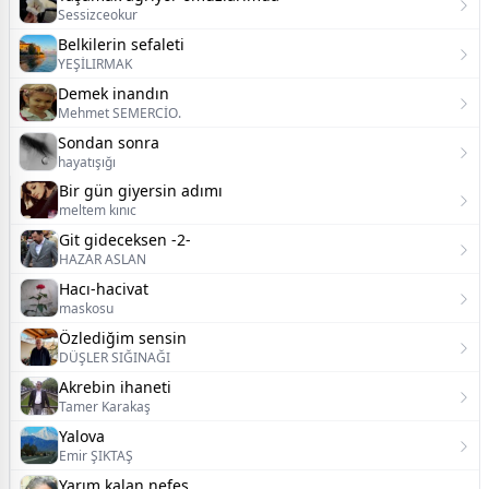
Sessizceokur
Belkilerin sefaleti
YEŞİLIRMAK
Demek inandın
Mehmet SEMERCİO.
Sondan sonra
hayatışığı
Bir gün giyersin adımı
meltem kınıc
Git gideceksen -2-
HAZAR ASLAN
Hacı-hacivat
maskosu
Özlediğim sensin
DÜŞLER SIĞINAĞI
Akrebin ihaneti
Tamer Karakaş
Yalova
Emir ŞIKTAŞ
Yarım kalan nefes