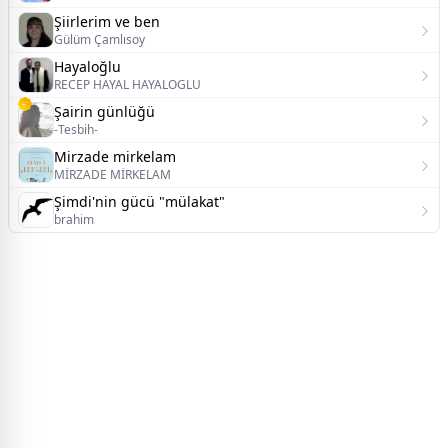
Şiirlerim ve ben
Gülüm Çamlısoy
Hayaloğlu
RECEP HAYAL HAYALOGLU
Şairin günlüğü
-Tesbih-
Mirzade mirkelam
MİRZADE MİRKELAM
Şimdi'nin gücü "mülakat"
brahim