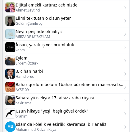
Dijital emekli kartınız cebinizde
Ahmet Zeytinci
Elimi tek tutan o olsun yeter
Gülüm Çamlısoy
Neyin peşinde olmalıyız
MİRZADE MİRKELAM
İnsan, yaratılış ve sorumluluk
vehm
Eylem
Erdem Öztürk
3. cihan harbi
Hamdioruc
Bahar gözlüm bölüm 1bahar öğretmenin macerası başlıyor
AYSE 09
Sahara yükseliyor 17- atsız araba rüyası
cakirismail
Uzun hikaye "yeşil başlı gövel ördek"
brahim
İslam'da kölelik ve esirlik: kavramsal bir analiz
MU
Muhammed Rıdvan Kaya