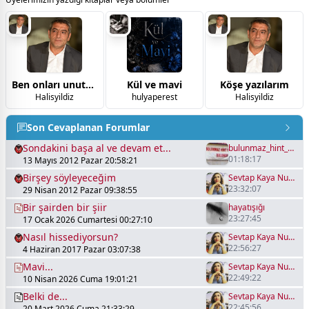
Ben onları unutmadım
Kül ve mavi
Köşe yazılarım
Halisyildiz
hulyaperest
Halisyildiz
Son Cevaplanan Forumlar
Sondakini başa al ve devam et...
bulunmaz_hint_kumaşı
01:18:17
13 Mayıs 2012 Pazar 20:58:21
Birşey söyleyeceğim
Sevtap Kaya Nurgönül
23:32:07
29 Nisan 2012 Pazar 09:38:55
Bir şairden bir şiir
hayatışığı
23:27:45
17 Ocak 2026 Cumartesi 00:27:10
Nasıl hissediyorsun?
Sevtap Kaya Nurgönül
22:56:27
4 Haziran 2017 Pazar 03:07:38
Mavi...
Sevtap Kaya Nurgönül
22:49:22
10 Nisan 2026 Cuma 19:01:21
Belki de...
Sevtap Kaya Nurgönül
22:45:56
20 Mart 2026 Cuma 21:33:29