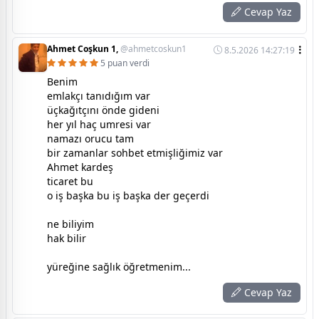
Cevap Yaz
Ahmet Coşkun 1,
@ahmetcoskun1
8.5.2026 14:27:19
5 puan verdi
Benim
emlakçı tanıdığım var
üçkağıtçını önde gideni
her yıl haç umresi var
namazı orucu tam
bir zamanlar sohbet etmişliğimiz var
Ahmet kardeş
ticaret bu
o iş başka bu iş başka der geçerdi
ne biliyim
hak bilir
yüreğine sağlık öğretmenim...
Cevap Yaz