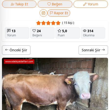
Takip Et
Beğen
Yorum
Rapor Et
( 15 kişi )
13
24
5,0
314
Yorum
Beğeni
Puan
Okunma
Önceki Şiir
Sonraki Şiir