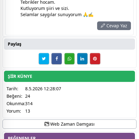
Tebrikler hocam.
Kutluyorum şiiri ve sizi.
Selamlar saygılar sunuyorum 🙏✍️
Cevap Yaz
Paylaş
ŞİİR KÜNYE
Tarih:
8.5.2026 12:28:07
Beğeni:
24
Okunma:
314
Yorum:
13
Web Zaman Damgası
BEĞENENLER