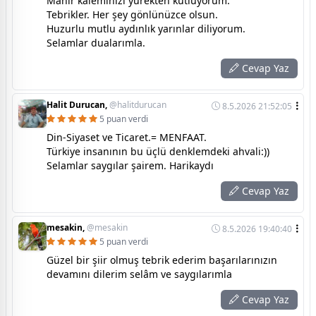
Mahir kaleminizi yürekten kutluyorum.
Tebrikler. Her şey gönlünüzce olsun.
Huzurlu mutlu aydınlık yarınlar diliyorum.
Selamlar dualarımla.
Cevap Yaz
Halit Durucan,
@halitdurucan
8.5.2026 21:52:05
5 puan verdi
Din-Siyaset ve Ticaret.= MENFAAT.
Türkiye insanının bu üçlü denklemdeki ahvali:))
Selamlar saygılar şairem. Harikaydı
Cevap Yaz
mesakin,
@mesakin
8.5.2026 19:40:40
5 puan verdi
Güzel bir şiir olmuş tebrik ederim başarılarınızın
devamını dilerim selâm ve saygılarımla
Cevap Yaz