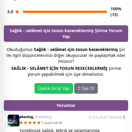
100%
5.0
(15)
Sağlık - selâmet için tosun keseceklermiş Şiirine
Yorum
Yap
Okuduğunuz
Sağlık - selâmet için tosun keseceklermiş
şiir
ile ilgili düşüncelerinizi diğer okuyucular ile paylaşmak ister
misiniz?
SAĞLIK - SELÂMET İÇİN TOSUN KESECEKLERMİŞ
şiirine
yorum yapabilmek için üye olmalısınız.
Üyelik Girişi Yap
Üye Ol
Yorumlar
akeolog,
@akeolog
9.5.2026 15:54:50
5 puan verdi
Yüreğinize sağlık, tebrik ve selamlarımla