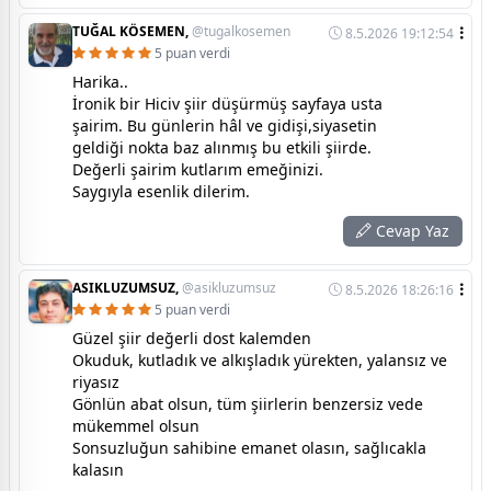
TUĞAL KÖSEMEN,
@tugalkosemen
8.5.2026 19:12:54
5 puan verdi
Harika..
İronik bir Hiciv şiir düşürmüş sayfaya usta
şairim. Bu günlerin hâl ve gidişi,siyasetin
geldiği nokta baz alınmış bu etkili şiirde.
Değerli şairim kutlarım emeğinizi.
Saygıyla esenlik dilerim.
Cevap Yaz
ASIKLUZUMSUZ,
@asikluzumsuz
8.5.2026 18:26:16
5 puan verdi
Güzel şiir değerli dost kalemden
Okuduk, kutladık ve alkışladık yürekten, yalansız ve
riyasız
Gönlün abat olsun, tüm şiirlerin benzersiz vede
mükemmel olsun
Sonsuzluğun sahibine emanet olasın, sağlıcakla
kalasın