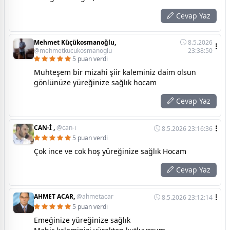
Cevap Yaz
Mehmet Küçükosmanoğlu,
8.5.2026
@mehmetkucukosmanoglu
23:38:50
5 puan verdi
Muhteşem bir mizahi şiir kaleminiz daim olsun
gönlünüze yüreğinize sağlık hocam
Cevap Yaz
CAN-İ ,
@can-i
8.5.2026 23:16:36
5 puan verdi
Çok ince ve cok hoş yüreğinize sağlık Hocam
Cevap Yaz
AHMET ACAR,
@ahmetacar
8.5.2026 23:12:14
5 puan verdi
Emeğinize yüreğinize sağlık