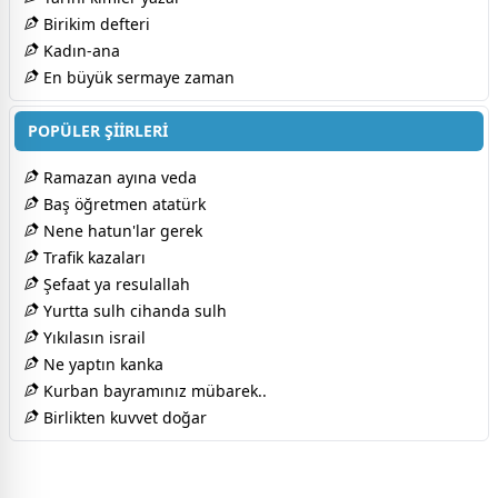
Birikim defteri
Kadın-ana
En büyük sermaye zaman
POPÜLER ŞİİRLERİ
Ramazan ayına veda
Baş öğretmen atatürk
Nene hatun'lar gerek
Trafik kazaları
Şefaat ya resulallah
Yurtta sulh cihanda sulh
Yıkılasın israil
Ne yaptın kanka
Kurban bayramınız mübarek..
Birlikten kuvvet doğar