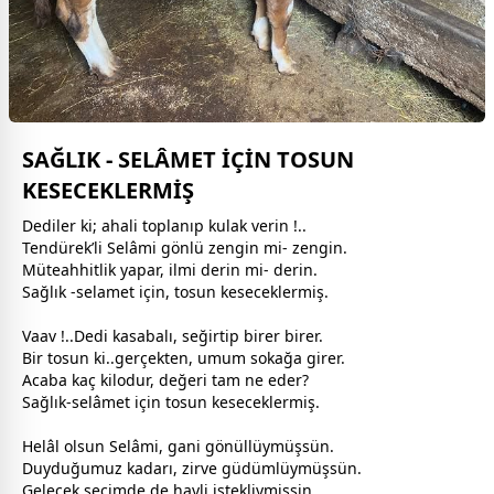
SAĞLIK - SELÂMET İÇİN TOSUN
KESECEKLERMİŞ
Dediler ki; ahali toplanıp kulak verin !..
Tendürek’li Selâmi gönlü zengin mi- zengin.
Müteahhitlik yapar, ilmi derin mi- derin.
Sağlık -selamet için, tosun keseceklermiş.
Vaav !..Dedi kasabalı, seğirtip birer birer.
Bir tosun ki..gerçekten, umum sokağa girer.
Acaba kaç kilodur, değeri tam ne eder?
Sağlık-selâmet için tosun keseceklermiş.
Helâl olsun Selâmi, gani
gönül
lüymüşsün.
Duyduğumuz kadarı, zirve güdümlüymüşsün.
Gelecek seçimde de hayli istekliymişsin.