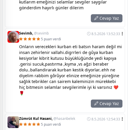
kutlarım emeğinizi selamlar sevgiler saygılar
gönderdim hayırlı günler dilerim
Cevap Yaz
Sevimb,
@sevimb
8.5.2026 13:52:33
5 puan verdi
Onların verecekleri kurban eti batsın haram değil mi
insan zehirlenir vallahi.digrrleri de gûya kurban
kesiyorlar kibrit kutusu büyüklüğünde yedi kapıya
.gerisi sucuk,pastırma ,kıyma ,vs ağzi beraber
dolu..ballandirarak kurban kestik diyorlar..ehh ne
diyelim rabbim gôrûyor elinize emeğinize yüreğine
sağlık tebrikler can sairem kaleminizin mürekkebi
hiç bitmesin selamlar sevgilerimle iyi ki varsınız ❤️
🌹
Cevap Yaz
Zümrüt Kul Hasani,
@hasanbelek
8.5.2026 12:54:33
5 puan verdi