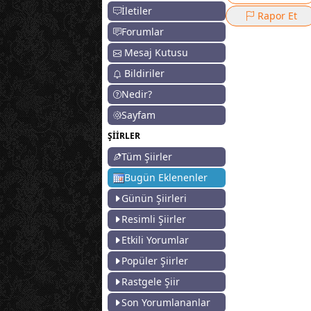
İletiler
Rapor Et
Forumlar
Mesaj Kutusu
Bildiriler
Nedir?
Sayfam
ŞİİRLER
Tüm Şiirler
Bugün Eklenenler
Günün Şiirleri
Resimli Şiirler
Etkili Yorumlar
Popüler Şiirler
Rastgele Şiir
Son Yorumlananlar