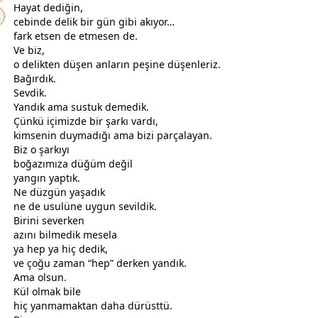
Hayat dediğin,
cebinde delik bir gün gibi akıyor…
fark etsen de etmesen de.
Ve biz,
o delikten düşen anların peşine düşenleriz.
Bağırdık.
Sevdik.
Yandık ama sustuk demedik.
Çünkü içimizde bir şarkı vardı,
kimsenin duymadığı ama bizi parçalayan.
Biz o şarkıyı
boğazımıza düğüm değil
yangın yaptık.
Ne düzgün yaşadık
ne de usulüne uygun sevildik.
Birini severken
azını bilmedik mesela
ya hep ya hiç dedik,
ve çoğu
zaman
“hep” derken yandık.
Ama olsun.
Kül olmak bile
hiç yanmamaktan daha dürüsttü.