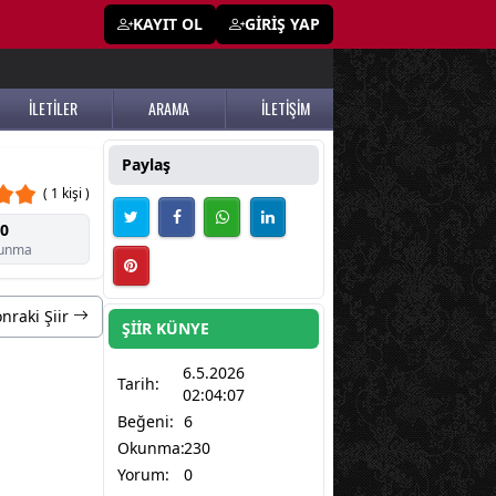
KAYIT OL
GİRİŞ YAP
İLETİLER
ARAMA
İLETİŞİM
Paylaş
( 1 kişi )
0
unma
nraki Şiir
ŞİİR KÜNYE
6.5.2026
Tarih:
02:04:07
Beğeni:
6
Okunma:
230
Yorum:
0