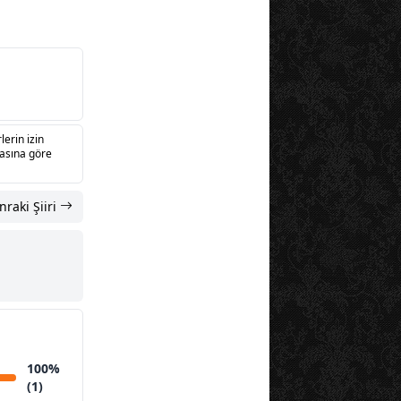
lerin izin
sasına göre
nraki Şiiri
100%
(1)