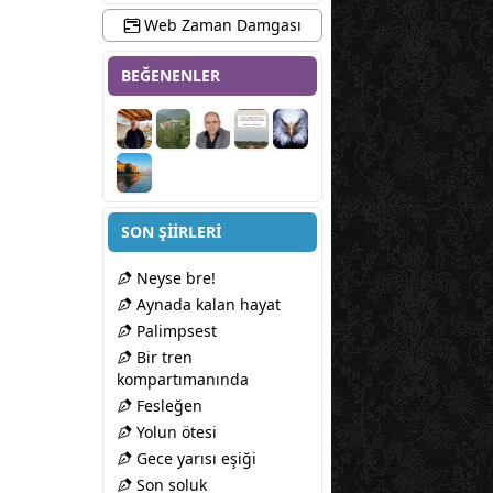
Web Zaman Damgası
BEĞENENLER
SON ŞİİRLERİ
Neyse bre!
Aynada kalan hayat
Palimpsest
Bir tren
kompartımanında
Fesleğen
Yolun ötesi
Gece yarısı eşiği
Son soluk