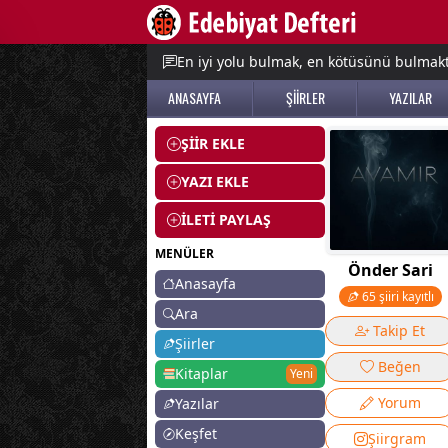
e menu
En iyi yolu bulmak, en kötüsünü bulmak
ANASAYFA
ŞİİRLER
YAZILAR
ŞİİR EKLE
YAZI EKLE
İLETİ PAYLAŞ
MENÜLER
Önder Sari
Anasayfa
65 şiiri kayıtlı
Ara
Takip Et
Şiirler
Beğen
Kitaplar
Yeni
Yorum
Yazılar
Keşfet
Şiirgram