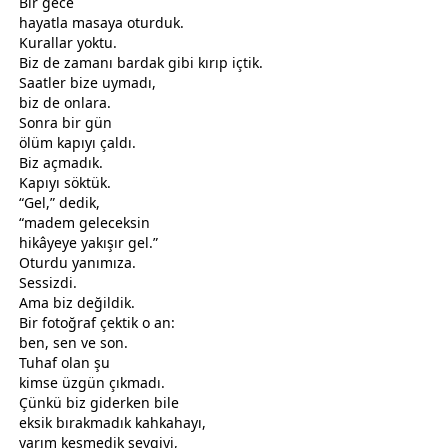
Bir
gece
hayatla masaya oturduk.
Kurallar yoktu.
Biz de
zaman
ı bardak gibi kırıp içtik.
Saatler bize uymadı,
biz de onlara.
Sonra bir gün
ölüm
kapıyı çaldı.
Biz açmadık.
Kapıyı söktük.
“Gel,” dedik,
“madem geleceksin
hikâyeye yakışır gel.”
Oturdu yanımıza.
Sessizdi.
Ama biz değildik.
Bir fotoğraf çektik o an:
ben, sen ve son.
Tuhaf olan şu
kimse üzgün çıkmadı.
Çünkü biz giderken bile
eksik bırakmadık kahkahayı,
yarım kesmedik
sevgi
yi,