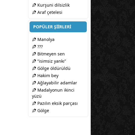
Kurşuni dilsizlik
Araf çetelesi
POPÜLER ŞİİRLERİ
Manolya
???
Bitmeyen sen
“isimsiz yankı”
Gölge öldürüldü
Hakim bey
Ağlayabilir adamlar
Madalyonun ikinci
yüzü
Pazılın eksik parçası
Gölge