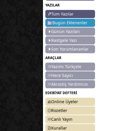
YAZILAR
Tüm Yazılar
Bugün Eklenenler
Günün Yazıları
Rastgele Yazı
Son Yorumlananlar
ARAÇLAR
Yazımı Türkçele
Hece Sayıcı
Akrostiş Yardımcısı
EDEBİYAT DEFTERİ
Online Üyeler
Rozetler
Canlı Yayın
Kurallar