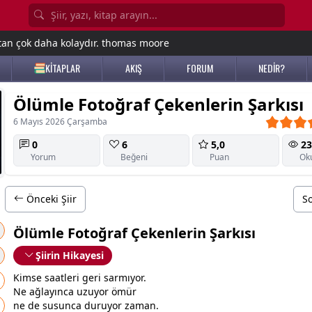
tan çok daha kolaydır. thomas moore
KİTAPLAR
AKIŞ
FORUM
NEDİR?
Ölümle Fotoğraf Çekenlerin Şarkısı
6 Mayıs 2026 Çarşamba
0
6
5,0
23
Yorum
Beğeni
Puan
Ok
Önceki Şiir
So
Ölümle Fotoğraf Çekenlerin Şarkısı
Şiirin Hikayesi
Kimse saatleri geri sarmıyor.
Ne ağlayınca uzuyor ömür
ne de susunca duruyor
zaman
.