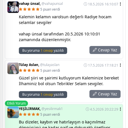
vahap ünsal,
@vahapunsal
18.5.2026 16:10:07
5 puan verdi
Kalemin kelamın varolsun değerli Radiye hocam
selamlar sevgiler
vahap ünsal tarafından 20.5.2026 10:10:01
zamanında düzenlenmiştir.
Cevap Yaz
Bu yoruma
1 cevap
yazıldı
Tülay Aslan,
@tulayaslan
17.5.2026 17:18:21
5 puan verdi
Güzel şiiri ve şairimi kutluyorum Kaleminize bereket
İlhaminiz bol olsun Tebrikler Selam sevgiler.
Cevap Yaz
Bu yoruma
1 cevap
yazıldı
Etkili Yorum
YEŞİLIRMAK,
@yesilirmak1
4.5.2026 20:22:29
5 puan verdi
Bu dizeler, kaybın ve hatırlayışın o kaçınılmaz
döngüsünü ne kadar naif ve dokunaklı özetliyor...