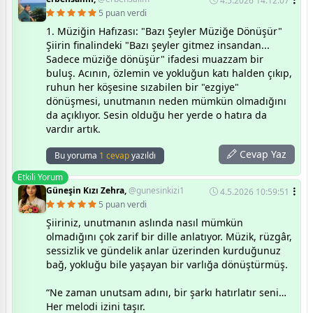
4.5.2026 14:12:07
5 puan verdi
1. Müziğin Hafızası: "Bazı Şeyler Müziğe Dönüşür"
Şiirin finalindeki "Bazı şeyler gitmez insandan...
Sadece müziğe dönüşür" ifadesi muazzam bir
buluş. Acının, özlemin ve yokluğun katı halden çıkıp,
ruhun her köşesine sızabilen bir "ezgiye"
dönüşmesi, unutmanın neden mümkün olmadığını
da açıklıyor. Sesin olduğu her yerde o hatıra da
vardır artık.
Cevap Yaz
Bu yoruma
1 cevap
yazıldı
Etkili Yorum
Güneşin Kızı Zehra,
@gunesinkizi1
4.5.2026 10:59:51
5 puan verdi
Şiiriniz, unutmanın aslında nasıl mümkün
olmadığını çok zarif bir dille anlatıyor. Müzik, rüzgâr,
sessizlik ve gündelik anlar üzerinden kurduğunuz
bağ, yokluğu bile yaşayan bir varlığa dönüştürmüş.
“Ne zaman unutsam adını, bir şarkı hatırlatır seni…
Her melodi izini taşır.