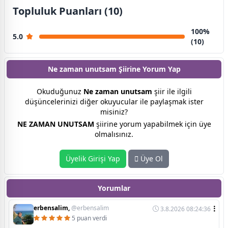
Topluluk Puanları (10)
100%
5.0
(10)
Ne zaman unutsam Şiirine
Yorum Yap
Okuduğunuz
Ne zaman unutsam
şiir ile ilgili
düşüncelerinizi diğer okuyucular ile paylaşmak ister
misiniz?
NE ZAMAN UNUTSAM
şiirine yorum yapabilmek için üye
olmalısınız.
Üyelik Girişi Yap
Üye Ol
Yorumlar
erbensalim,
@erbensalim
3.8.2026 08:24:36
5 puan verdi