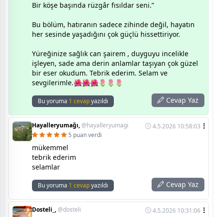
Bir köşe başında rüzgâr fısıldar seni.”
Bu bölüm, hatıranın sadece zihinde değil, hayatın
her sesinde yaşadığını çok güçlü hissettiriyor.
Yüreğinize sağlık can şairem , duyguyu incelikle
işleyen, sade ama derin anlamlar taşıyan çok güzel
bir eser okudum. Tebrik ederim. Selam ve
sevgilerimle.🌺🌺🌺🌷🌷🌷
Cevap Yaz
Bu yoruma
1 cevap
yazıldı
Hayalleryumağı,
@hayalleryumagi
4.5.2026 10:58:03
5 puan verdi
mükemmel
tebrik ederim
selamlar
Cevap Yaz
Bu yoruma
1 cevap
yazıldı
Dosteli_,
@dosteli
4.5.2026 10:31:06