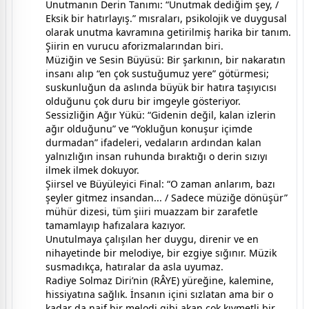
Unutmanın Derin Tanımı: “Unutmak dediğim şey, /
Eksik bir hatırlayış.” mısraları, psikolojik ve duygusal
olarak unutma kavramına getirilmiş harika bir tanım.
Şiirin en vurucu aforizmalarından biri.
Müziğin ve Sesin Büyüsü: Bir şarkının, bir nakaratın
insanı alıp “en çok sustuğumuz yere” götürmesi;
suskunluğun da aslında büyük bir hatıra taşıyıcısı
olduğunu çok duru bir imgeyle gösteriyor.
Sessizliğin Ağır Yükü: “Gidenin değil, kalan izlerin
ağır olduğunu” ve “Yokluğun konuşur içimde
durmadan” ifadeleri, vedaların ardından kalan
yalnızlığın insan ruhunda bıraktığı o derin sızıyı
ilmek ilmek dokuyor.
Şiirsel ve Büyüleyici Final: “O zaman anlarım, bazı
şeyler gitmez insandan... / Sadece müziğe dönüşür”
mühür dizesi, tüm şiiri muazzam bir zarafetle
tamamlayıp hafızalara kazıyor.
Unutulmaya çalışılan her duygu, direnir ve en
nihayetinde bir melodiye, bir ezgiye sığınır. Müzik
susmadıkça, hatıralar da asla uyumaz.
Radiye Solmaz Diri’nin (RÂYE) yüreğine, kalemine,
hissiyatına sağlık. İnsanın içini sızlatan ama bir o
kadar da naif bir melodi gibi akan çok kıymetli bir