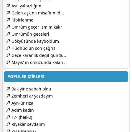
Asil yalnızlığım
Gelen aşk mı misafir midi..
Kibirlenme
Ömrüm geçer ismim kalır
Ömrümün geceleri
Gökyüzünde kayboldum
Hüdhüd'ün son çağrısı
Gece karanlık değil gündü..
Mayıs' ın omuzunda kalan ..
POPÜLER ŞİİRLERİ
Bak yine sabah oldu
Zemheri a/ yazdayım
Ayn-ür rıza
Adım kadın
17- (haıku)
Riyakâr sevdalım
Kısa (sensiz)