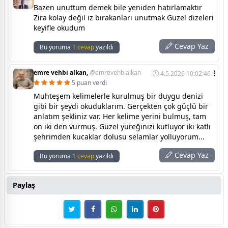
Bazen unuttum demek bile yeniden hatırlamaktır
Zira kolay değil iz bırakanları unutmak Güzel dizeleri
keyifle okudum
Cevap Yaz
Bu yoruma
1 cevap
yazıldı
emre vehbi alkan,
@emrevehbialkan
4.5.2026 10:02:46
5 puan verdi
Muhteşem kelimelerle kurulmuş bir duygu denizi
gibi bir şeydi okuduklarım. Gerçekten çok güçlü bir
anlatım şekliniz var. Her kelime yerini bulmuş, tam
on iki den vurmuş. Güzel yüreğinizi kutluyor iki katlı
şehrimden kucaklar dolusu selamlar yolluyorum...
Cevap Yaz
Bu yoruma
1 cevap
yazıldı
Paylaş