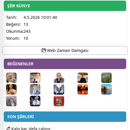
ŞİİR KÜNYE
Tarih:
4.5.2026 10:01:40
Beğeni:
13
Okunma:
243
Yorum:
10
Web Zaman Damgası
BEĞENENLER
SON ŞİİRLERİ
Kalp kaç defa çalınır