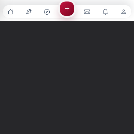
Türkiye'nin en büyük kültür sanat platformu
MENÜLER
Anasayfa
Keşfet
Şiirler
Hikayeler
Yazılar
İletiler
Forum
Nedir?
Ara
SİTE