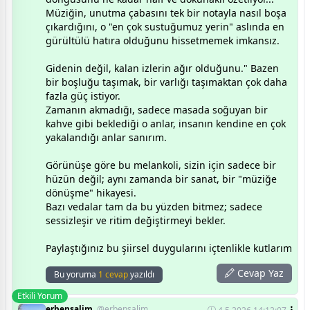
Müziğin, unutma çabasını tek bir notayla nasıl boşa
çıkardığını, o "en çok sustuğumuz yerin" aslında en
gürültülü hatıra olduğunu hissetmemek imkansız.
Gidenin değil, kalan izlerin ağır olduğunu." Bazen
bir boşluğu taşımak, bir varlığı taşımaktan çok daha
fazla güç istiyor.
Zamanın akmadığı, sadece masada soğuyan bir
kahve gibi beklediği o anlar, insanın kendine en çok
yakalandığı anlar sanırım.
​Görünüşe göre bu melankoli, sizin için sadece bir
hüzün değil; aynı zamanda bir sanat, bir "müziğe
dönüşme" hikayesi.
Bazı vedalar tam da bu yüzden bitmez; sadece
sessizleşir ve ritim değiştirmeyi bekler.
​Paylaştığınız bu şiirsel duygularını içtenlikle kutlarım
Cevap Yaz
Bu yoruma
1 cevap
yazıldı
Etkili Yorum
erbensalim,
@erbensalim