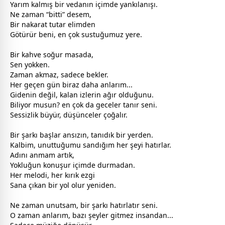
Yarım kalmış bir vedanın içimde yankılanışı.
Ne
zaman
“bitti” desem,
Bir nakarat tutar elimden
Götürür beni, en çok sustuğumuz yere.
Bir
kahve
soğur masada,
Sen yokken.
Zaman akmaz, sadece bekler.
Her geçen gün biraz daha anlarım...
Gidenin değil, kalan izlerin ağır olduğunu.
Biliyor musun? en çok da
gece
ler tanır seni.
Sessizlik büyür, düşünceler çoğalır.
Bir şarkı başlar ansızın, tanıdık bir yerden.
Kalbim, unuttuğumu sandığım her şeyi hatırlar.
Adını anmam artık,
Yokluğun konuşur içimde durmadan.
Her melodi, her kırık ezgi
Sana çıkan bir yol olur yeniden.
Ne
zaman
unutsam, bir şarkı hatırlatır seni.
O
zaman
anlarım, bazı şeyler gitmez insandan...