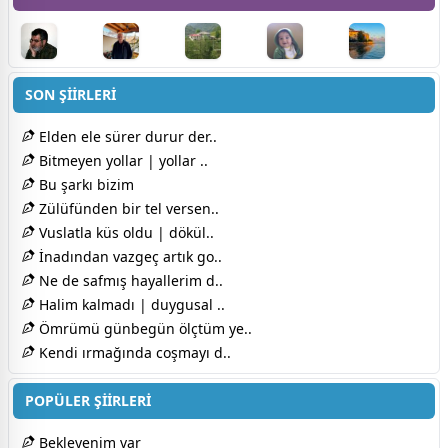
SON ŞİİRLERİ
Elden ele sürer durur der..
Bitmeyen yollar | yollar ..
Bu şarkı bizim
Zülüfünden bir tel versen..
Vuslatla küs oldu | dökül..
İnadından vazgeç artık go..
Ne de safmış hayallerim d..
Halim kalmadı | duygusal ..
Ömrümü günbegün ölçtüm ye..
Kendi ırmağında coşmayı d..
POPÜLER ŞİİRLERİ
Bekleyenim var