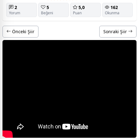
2
5
5,0
162
Yorum
Beğeni
Puan
Okunma
Önceki Şiir
Sonraki Şiir