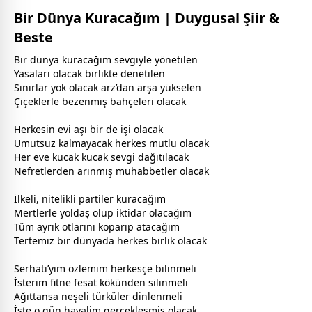
Bir Dünya Kuracağım | Duygusal Şiir &
Beste
Bir
dünya
kuracağım
sevgi
yle yönetilen
Yasaları olacak birlikte denetilen
Sınırlar yok olacak arz’dan arşa yükselen
Çiçeklerle bezenmiş bahçeleri olacak
Herkesin evi aşı bir de işi olacak
Umutsuz kalmayacak herkes mutlu olacak
Her eve kucak kucak
sevgi
dağıtılacak
Nefretlerden arınmış
muhabbet
ler olacak
İlkeli, nitelikli partiler kuracağım
Mertlerle yoldaş olup iktidar olacağım
Tüm ayrık otlarını koparıp atacağım
Tertemiz bir
dünya
da herkes birlik olacak
Serhati’yim
özlem
im herkesçe bilinmeli
İsterim fitne fesat kökünden silinmeli
Ağıttansa neşeli türküler dinlenmeli
İşte o gün hayalim gerçekleşmiş olacak