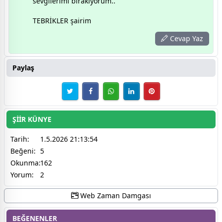
sevgilerimi bırakıyorum..
TEBRİKLER şairim
Cevap Yaz
Paylaş
ŞİİR KÜNYE
Tarih:
1.5.2026 21:13:54
Beğeni:
5
Okunma:
162
Yorum:
2
Web Zaman Damgası
BEĞENENLER