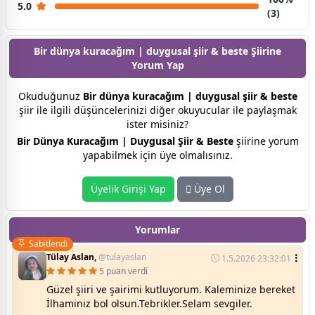
5.0
(3)
Bir dünya kuracağım | duygusal şiir & beste Şiirine
Yorum Yap
Okuduğunuz
Bir dünya kuracağım | duygusal şiir & beste
şiir ile ilgili düşüncelerinizi diğer okuyucular ile paylaşmak
ister misiniz?
Bir Dünya Kuracağım | Duygusal Şiir & Beste
şiirine yorum
yapabilmek için üye olmalısınız.
Üyelik Girişi Yap
Üye Ol
Yorumlar
Sabitlendi
Tülay Aslan,
@tulayaslan
1.5.2026 23:32:01
5 puan verdi
Güzel şiiri ve şairimi kutluyorum. Kaleminize bereket
İlhaminiz bol olsun.Tebrikler.Selam sevgiler.