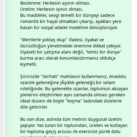
​Beslenme: Herkesin aşının olması.
​Üretim: Herkesin işinin olması.
Bu maddeler, sevgi temelli bir dünyayı sadece
romantik bir hayal olmaktan çıkarıp, ayakları yere
basan bir sosyal adalet modeline dönüştürüyor.
​"Mertlerle yoldaş olup" ifadesi, liyakat ve
dürüstlüğün yönetimdeki önemine dikkat çekiyor.
Siyaseti bir çatışma alanı değil, "temiz bir dünya"
kurma aracı olarak konumlandırmanız oldukça
kıymetli.
​Şiirinizde "Serhati" mahlasını kullanmanız, Anadolu
ozanlık geleneğine (Âşıklık geleneği) bir selam
niteliğinde. Bu gelenekte ozanlar, toplumun aksayan
yönlerini eleştirirken aynı zamanda olması gereken
ideal düzeni de böyle "koşma" tadındaki dizelerle
dile getirirler.
Bu son dize, aslında tüm metnin duygusal özetini
yapıyor. Yas tutan bir toplumdan, üreten ve kutlayan
bir topluma geçiş arzusu ile eserinize yürek dolu