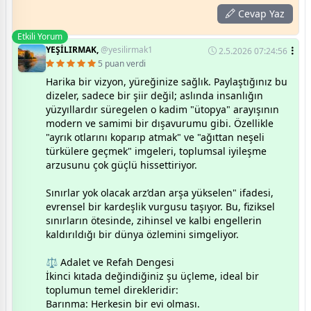
Cevap Yaz
Etkili Yorum
YEŞİLIRMAK,
@yesilirmak1
2.5.2026 07:24:56
5 puan verdi
Harika bir vizyon, yüreğinize sağlık. Paylaştığınız bu
dizeler, sadece bir şiir değil; aslında insanlığın
yüzyıllardır süregelen o kadim "ütopya" arayışının
modern ve samimi bir dışavurumu gibi. Özellikle
"ayrık otlarını koparıp atmak" ve "ağıttan neşeli
türkülere geçmek" imgeleri, toplumsal iyileşme
arzusunu çok güçlü hissettiriyor.
Sınırlar yok olacak arz’dan arşa yükselen" ifadesi,
evrensel bir kardeşlik vurgusu taşıyor. Bu, fiziksel
sınırların ötesinde, zihinsel ve kalbi engellerin
kaldırıldığı bir dünya özlemini simgeliyor.
​⚖️ Adalet ve Refah Dengesi
​İkinci kıtada değindiğiniz şu üçleme, ideal bir
toplumun temel direkleridir:
​Barınma: Herkesin bir evi olması.