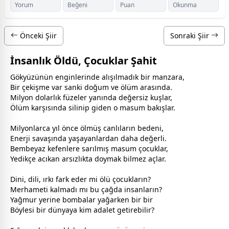
Yorum
Beğeni
Puan
Okunma
Önceki Şiir
Sonraki Şiir
İnsanlık Öldü, Çocuklar Şahit
Gökyüzünün enginlerinde alışılmadık bir manzara,
Bir çekişme var sanki doğum ve
ölüm
arasında.
Milyon dolarlık füzeler yanında değersiz kuşlar,
Ölüm karşısında silinip giden o masum bakışlar.
Milyonlarca yıl önce ölmüş canlıların bedeni,
Enerji
savaş
ında yaşayanlardan daha değerli.
Bem
beyaz
kefenlere sarılmış masum
çocuk
lar,
Yedikçe acıkan arsızlıkta doymak bilmez açlar.
Dini, dili, ırkı fark eder mi ölü
çocuk
ların?
Merhameti kalmadı mı bu çağda insanların?
Yağmur yerine bombalar yağarken bir bir
Böylesi bir
dünya
ya kim adalet getirebilir?