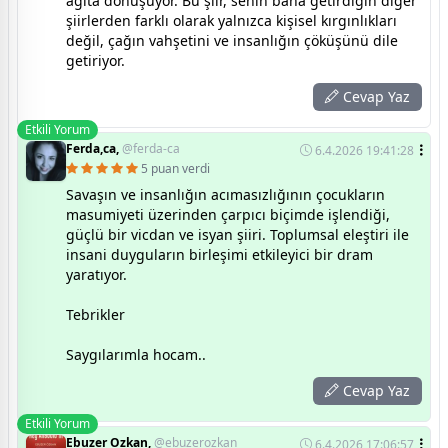
ağıta dönüşüyor. Bu şiir, senin bana getirdiğin diğer
şiirlerden farklı olarak yalnızca kişisel kırgınlıkları
değil, çağın vahşetini ve insanlığın çöküşünü dile
getiriyor.
Cevap Yaz
Etkili Yorum
Ferda,ca,
@ferda-ca
6.4.2026 19:41:28
5 puan verdi
Savaşın ve insanlığın acımasızlığının çocukların
masumiyeti üzerinden çarpıcı biçimde işlendiği,
güçlü bir vicdan ve isyan şiiri. Toplumsal eleştiri ile
insani duyguların birleşimi etkileyici bir dram
yaratıyor.
Tebrikler
Saygılarımla hocam..
Cevap Yaz
Etkili Yorum
Ebuzer Ozkan,
@ebuzerozkan
6.4.2026 17:06:57