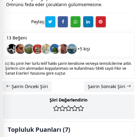
Ömrünü feda eder
çocuk
ların
gül
ümsemesine.
Paylaş:
13 Beğeni
+5 kişi
(c) Bu şiirin her türlü telif hakkı şairin kendisine ve/veya temsilcilerine aittir.
Şiirlerin izin alınmadan kopyalanması ve kullanılması 5846 sayılı Fikir ve
Sanat Eserleri Yasasına göre suçtur.
Şairin Önceki Şiiri
Şairin Sonraki Şiiri
Şiiri Değerlendirin
Topluluk Puanları (7)