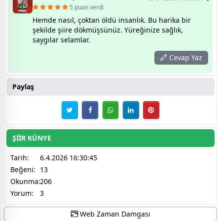
5 puan verdi
Hemde nasıl, çoktan öldü insanlık. Bu harika bir
şekilde şiire dökmüşsünüz. Yüreğinize sağlık,
saygılar selamlar.
Cevap Yaz
Paylaş
ŞİİR KÜNYE
Tarih:
6.4.2026 16:30:45
Beğeni:
13
Okunma:
206
Yorum:
3
Web Zaman Damgası