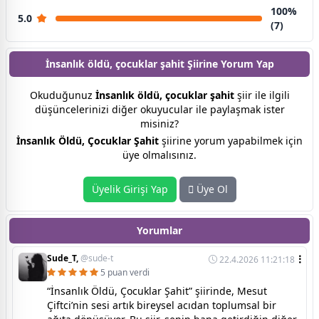
100%
5.0
(7)
İnsanlık öldü, çocuklar şahit Şiirine
Yorum Yap
Okuduğunuz
İnsanlık öldü, çocuklar şahit
şiir ile ilgili
düşüncelerinizi diğer okuyucular ile paylaşmak ister
misiniz?
İnsanlık Öldü, Çocuklar Şahit
şiirine yorum yapabilmek için
üye olmalısınız.
Üyelik Girişi Yap
Üye Ol
Yorumlar
Sude_T,
@sude-t
22.4.2026 11:21:18
5 puan verdi
“İnsanlık Öldü, Çocuklar Şahit” şiirinde, Mesut
Çiftci’nin sesi artık bireysel acıdan toplumsal bir