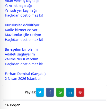
Allah
vermiş kaynağı
Yakın etmiş ırağı
Yahudi yer kaymağı
Haçlı’dan
dost
olmaz ki!
Kuruluşlar dökülüyor
Katile hizmet ediyor
Mazlumlar çile çekiyor
Haçlı’dan
dost
olmaz ki!
Birleşelim bir olalım
Adaleti sağlayalım
Zalime dersi verelim
Haçlı’dan
dost
olmaz ki!
Ferhan Demiral (Şavşatlı)
2 Nisan 2026
İstanbul
Paylaş:
16 Beğeni