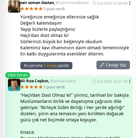
sair osman dastan,
@sairosmandastan
3.4.2026 02:04:40
5 puan verdi
Yüreğinize emeğinize ellerinize sağlık
Değerli kalemdaşım
Yayıp bizlerle paylaştığınız
Haçlı'dan dost olmaz ki!
Sözlerinizi büyük bir beğeniyle okudum
Kaleminiz kavi ilhamınızın daim olmadı temennisiyle
En kalbi duygularımla esenlikler dilerim.
Cevap Yaz
Bu yoruma
1 cevap
yazıldı
Etkili Yorum
Ali Rıza Coşkun,
@alirizacoskun
2.4.2026 18:31:39
5 puan verdi
“Haçlı’dan Dost Olmaz ki!” şiiriniz, tarihsel bir bakışla
Müslümanların birlik ve dayanışma çağrısını dile
getiriyor. “Birleşik İslâm Birliği / Her yerde ağırlığı”
dizeleri, şiirin ana temasını yani birlikten doğacak
gücü çok net biçimde ortaya koyuyor.
Kısaca: