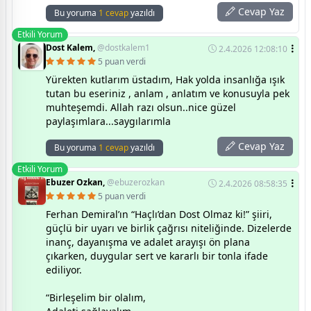
Cevap Yaz
Bu yoruma
1 cevap
yazıldı
Etkili Yorum
Dost Kalem,
@dostkalem1
2.4.2026 12:08:10
5 puan verdi
Yürekten kutlarım üstadım, Hak yolda insanlığa ışık
tutan bu eseriniz , anlam , anlatım ve konusuyla pek
muhteşemdi. Allah razı olsun..nice güzel
paylaşımlara...saygılarımla
Cevap Yaz
Bu yoruma
1 cevap
yazıldı
Etkili Yorum
Ebuzer Ozkan,
@ebuzerozkan
2.4.2026 08:58:35
5 puan verdi
Ferhan Demiral’ın “Haçlı’dan Dost Olmaz ki!” şiiri,
güçlü bir uyarı ve birlik çağrısı niteliğinde. Dizelerde
inanç, dayanışma ve adalet arayışı ön plana
çıkarken, duygular sert ve kararlı bir tonla ifade
ediliyor.
“Birleşelim bir olalım,