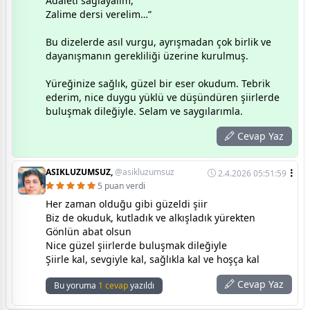
Adaleti sağlayalım,
Zalime dersi verelim…”
Bu dizelerde asıl vurgu, ayrışmadan çok birlik ve
dayanışmanın gerekliliği üzerine kurulmuş.
Yüreğinize sağlık, güzel bir eser okudum. Tebrik
ederim, nice duygu yüklü ve düşündüren şiirlerde
buluşmak dileğiyle. Selam ve saygılarımla.
Cevap Yaz
ASIKLUZUMSUZ,
@asikluzumsuz
2.4.2026 05:51:59
5 puan verdi
Her zaman olduğu gibi güzeldi şiir
Biz de okuduk, kutladık ve alkışladık yürekten
Gönlün abat olsun
Nice güzel şiirlerde buluşmak dileğiyle
Şiirle kal, sevgiyle kal, sağlıkla kal ve hoşça kal
Cevap Yaz
Bu yoruma
1 cevap
yazıldı