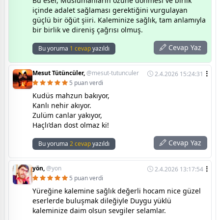
Bu eser, Müslümanların özüne dönmesi ve birlik
içinde adalet sağlaması gerektiğini vurgulayan
güçlü bir öğüt şiiri. Kaleminize sağlık, tam anlamıyla
bir birlik ve direniş çağrısı olmuş.
Cevap Yaz
Bu yoruma
1 cevap
yazıldı
Mesut Tütüncüler,
@mesut-tutunculer
2.4.2026 15:24:31
5 puan verdi
Kudüs mahzun bakıyor,
Kanlı nehir akıyor.
Zulüm canlar yakıyor,
Haçlı’dan dost olmaz ki!
Cevap Yaz
Bu yoruma
2 cevap
yazıldı
yön,
@yon
2.4.2026 13:17:54
5 puan verdi
Yüreğine kalemine sağlık değerli hocam nice güzel
eserlerde buluşmak dileğiyle Duygu yüklü
kaleminize daim olsun sevgiler selamlar.