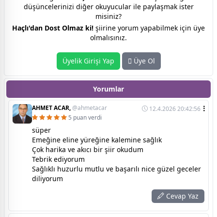
düşüncelerinizi diğer okuyucular ile paylaşmak ister
misiniz?
Haçlı'dan Dost Olmaz ki!
şiirine yorum yapabilmek için üye
olmalısınız.
Üyelik Girişi Yap
Üye Ol
Yorumlar
AHMET ACAR,
@ahmetacar
12.4.2026 20:42:56
5 puan verdi
süper
Emeğine eline yüreğine kalemine sağlık
Çok harika ve akıcı bir şiir okudum
Tebrik ediyorum
Sağlıklı huzurlu mutlu ve başarılı nice güzel geceler
diliyorum
Cevap Yaz