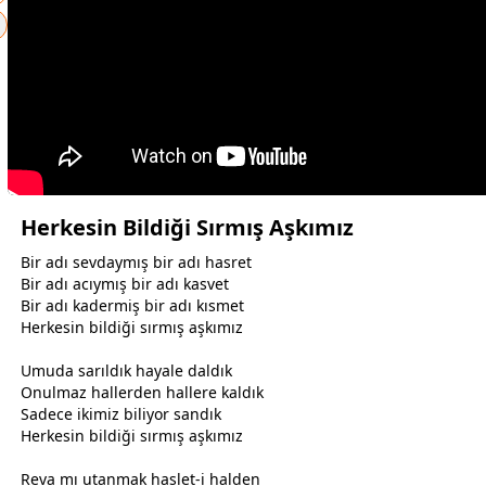
Herkesin Bildiği Sırmış Aşkımız
Bir adı
sevda
ymış bir adı
hasret
Bir adı acıymış bir adı kasvet
Bir adı kadermiş bir adı kısmet
Herkesin bildiği sırmış
aşk
ımız
Umuda sarıldık hayale daldık
Onulmaz hallerden hallere kaldık
Sadece ikimiz biliyor sandık
Herkesin bildiği sırmış
aşk
ımız
Reva mı utanmak haslet-i halden