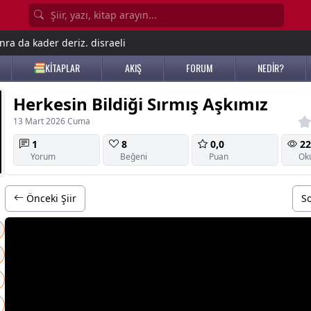
nra da kader deriz. disraeli
KİTAPLAR
AKIŞ
FORUM
NEDİR?
Herkesin Bildiği Sırmış Aşkımız
13 Mart 2026 Cuma
1
8
0,0
22
Yorum
Beğeni
Puan
Ok
Önceki Şiir
So