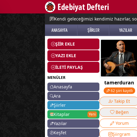
e menu
Kendi geleceğimizi kendimiz hazırlar, so
ANASAYFA
ŞİİRLER
YAZILAR
ŞİİR EKLE
YAZI EKLE
İLETİ PAYLAŞ
MENÜLER
tamerduran
Anasayfa
62 şiiri kayıtlı
Ara
Takip Et
Şiirler
Beğen
Kitaplar
Yeni
Yorum
Yazılar
Keşfet
Şiirgram