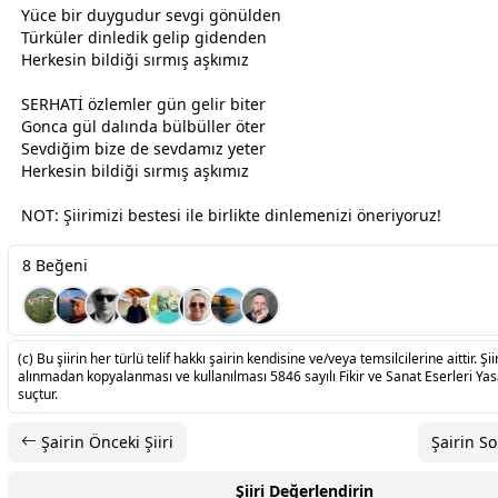
Yüce bir duygudur
sevgi
gönül
den
Türküler dinledik gelip gidenden
Herkesin bildiği sırmış
aşk
ımız
SERHATİ
özlem
ler gün gelir biter
Gonca
gül
dalında bülbüller öter
Sevdiğim bize de
sevda
mız yeter
Herkesin bildiği sırmış
aşk
ımız
NOT: Şiirimizi bestesi ile birlikte dinlemenizi öneriyoruz!
8 Beğeni
(c) Bu şiirin her türlü telif hakkı şairin kendisine ve/veya temsilcilerine aittir. Şiir
alınmadan kopyalanması ve kullanılması 5846 sayılı Fikir ve Sanat Eserleri Ya
suçtur.
Şairin Önceki Şiiri
Şairin So
Şiiri Değerlendirin