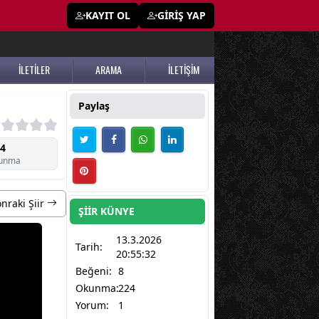
KAYIT OL
GİRİŞ YAP
İLETİLER
ARAMA
İLETİŞİM
Paylaş
4
unma
nraki Şiir
ŞİİR KÜNYE
13.3.2026
Tarih:
20:55:32
Beğeni:
8
Okunma:
224
Yorum:
1