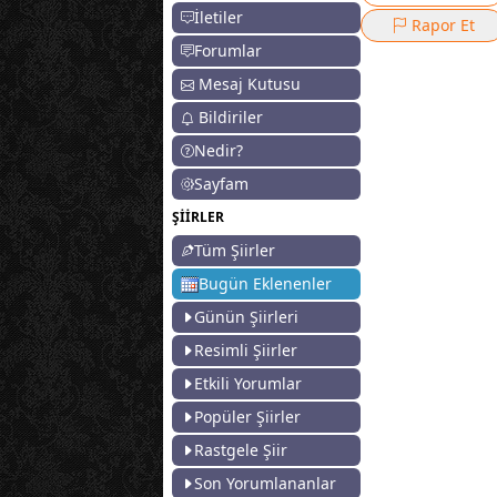
İletiler
Rapor Et
Forumlar
Mesaj Kutusu
Bildiriler
Nedir?
Sayfam
ŞİİRLER
Tüm Şiirler
Bugün Eklenenler
Günün Şiirleri
Resimli Şiirler
Etkili Yorumlar
Popüler Şiirler
Rastgele Şiir
Son Yorumlananlar