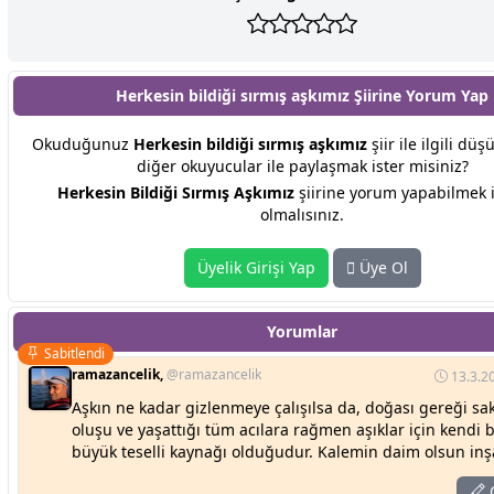
Herkesin bildiği sırmış aşkımız Şiirine
Yorum Yap
Okuduğunuz
Herkesin bildiği sırmış aşkımız
şiir ile ilgili düş
diğer okuyucular ile paylaşmak ister misiniz?
Herkesin Bildiği Sırmış Aşkımız
şiirine yorum yapabilmek i
olmalısınız.
Üyelik Girişi Yap
Üye Ol
Yorumlar
Sabitlendi
ramazancelik,
@ramazancelik
13.3.2
Aşkın ne kadar gizlenmeye çalışılsa da, doğası gereği s
oluşu ve yaşattığı tüm acılara rağmen aşıklar için kendi 
büyük teselli kaynağı olduğudur. Kalemin daim olsun inş
C