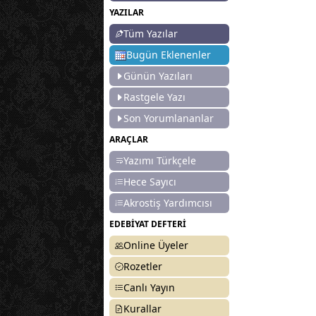
YAZILAR
Tüm Yazılar
Bugün Eklenenler
Günün Yazıları
Rastgele Yazı
Son Yorumlananlar
ARAÇLAR
Yazımı Türkçele
Hece Sayıcı
Akrostiş Yardımcısı
EDEBİYAT DEFTERİ
Online Üyeler
Rozetler
Canlı Yayın
Kurallar