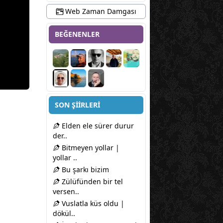
Web Zaman Damgası
BEĞENENLER
SON ŞİİRLERİ
Elden ele sürer durur
der..
Bitmeyen yollar |
yollar ..
Bu şarkı bizim
Zülüfünden bir tel
versen..
Vuslatla küs oldu |
dökül..