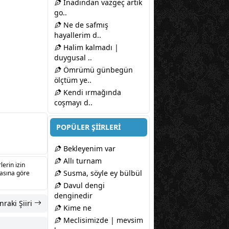
İnadından vazgeç artık
go..
Ne de safmış
hayallerim d..
Halim kalmadı |
duygusal ..
Ömrümü günbegün
ölçtüm ye..
Kendi ırmağında
coşmayı d..
POPÜLER ŞİİRLERİ
Bekleyenim var
Allı turnam
lerin izin
Susma, söyle ey bülbül
sasına göre
Davul dengi
denginedir
nraki Şiiri
Kime ne
Meclisimizde | mevsim