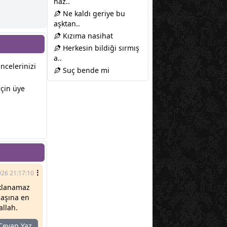
haz..
Ne kaldı geriye bu
aşktan..
Kızıma nasihat
Herkesin bildiği sırmış
a..
üncelerinizi
Suç bende mi
çin üye
026 21:17:10
aklanamaz
başına en
allah.
evap Yaz