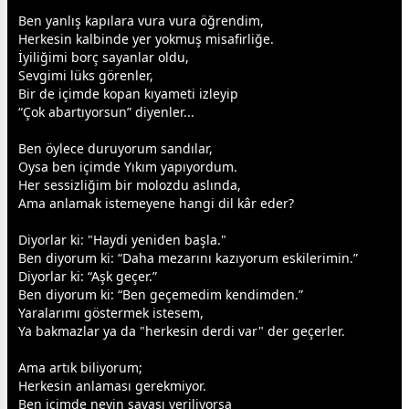
Ben yanlış kapılara vura vura öğrendim,
Herkesin kalbinde yer yokmuş misafirliğe.
İyiliğimi borç sayanlar oldu,
Sevgimi lüks görenler,
Bir de içimde kopan kıyameti izleyip
“Çok abartıyorsun” diyenler...
Ben öylece duruyorum sandılar,
Oysa ben içimde Yıkım yapıyordum.
Her sessizliğim bir molozdu aslında,
Ama anlamak istemeyene hangi dil kâr eder?
Diyorlar ki: "Haydi yeniden başla."
Ben diyorum ki: “Daha mezarını kazıyorum eskilerimin.”
Diyorlar ki: “Aşk geçer.”
Ben diyorum ki: “Ben geçemedim kendimden.”
Yaralarımı göstermek istesem,
Ya bakmazlar ya da "herkesin derdi var" der geçerler.
Ama artık biliyorum;
Herkesin anlaması gerekmiyor.
Ben içimde neyin
savaş
ı veriliyorsa