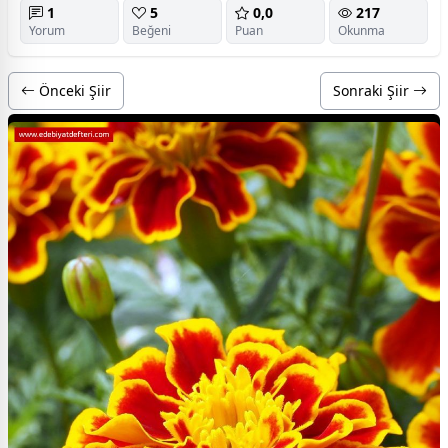
1
5
0,0
217
Yorum
Beğeni
Puan
Okunma
Önceki Şiir
Sonraki Şiir