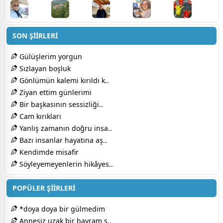
SON ŞİİRLERİ
Gülüşlerim yorgun
Sızlayan boşluk
Gönlümün kalemi kırıldı k..
Ziyan ettim günlerimi
Bir başkasının sessizliği..
Cam kırıkları
Yanlış zamanın doğru insa..
Bazı insanlar hayatına aş..
Kendimde misafir
Söyleyemeyenlerin hikâyes..
POPÜLER ŞİİRLERİ
*doya doya bir gülmedim
Annesiz uzak bir bayram s..