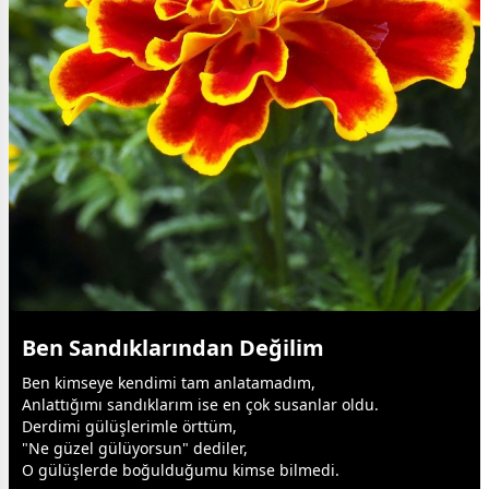
Ben Sandıklarından Değilim
Ben kimseye kendimi tam anlatamadım,
Anlattığımı sandıklarım ise en çok susanlar oldu.
Derdimi
gül
üşlerimle örttüm,
"Ne güzel
gül
üyorsun" dediler,
O
gül
üşlerde boğulduğumu kimse bilmedi.