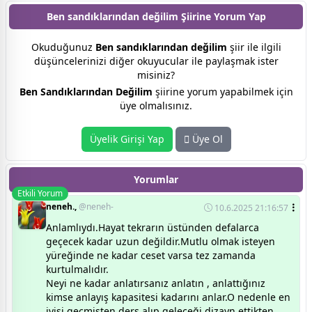
Ben sandıklarından değilim Şiirine
Yorum Yap
Okuduğunuz
Ben sandıklarından değilim
şiir ile ilgili
düşüncelerinizi diğer okuyucular ile paylaşmak ister
misiniz?
Ben Sandıklarından Değilim
şiirine yorum yapabilmek için
üye olmalısınız.
Üyelik Girişi Yap
Üye Ol
Yorumlar
Etkili Yorum
neneh.,
@neneh-
10.6.2025 21:16:57
Anlamlıydı.Hayat tekrarın üstünden defalarca
geçecek kadar uzun değildir.Mutlu olmak isteyen
yüreğinde ne kadar ceset varsa tez zamanda
kurtulmalıdır.
Neyi ne kadar anlatırsanız anlatın , anlattığınız
kimse anlayış kapasitesi kadarını anlar.O nedenle en
iyisi geçmişten ders alıp geleceği dizayn ettikten