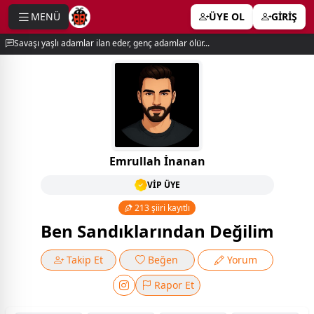
MENÜ
ÜYE OL
GİRİŞ
e menu
Savaşı yaşlı adamlar ilan eder, genç adamlar ölür...
Emrullah İnanan
VİP ÜYE
213 şiiri kayıtlı
Ben Sandıklarından Değilim
Takip Et
Beğen
Yorum
Rapor Et