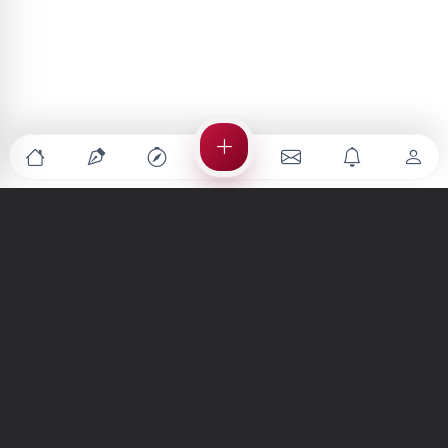
Türkiye'nin en büyük kültür sanat platformu
MENÜLER
Anasayfa
Keşfet
Şiirler
Hikayeler