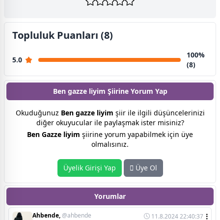
Topluluk Puanları (8)
100%
5.0
(8)
Ben gazze liyim Şiirine
Yorum Yap
Okuduğunuz
Ben gazze liyim
şiir ile ilgili düşüncelerinizi
diğer okuyucular ile paylaşmak ister misiniz?
Ben Gazze liyim
şiirine yorum yapabilmek için üye
olmalısınız.
Üyelik Girişi Yap
Üye Ol
Yorumlar
Ahbende,
@ahbende
11.8.2024 22:40:37