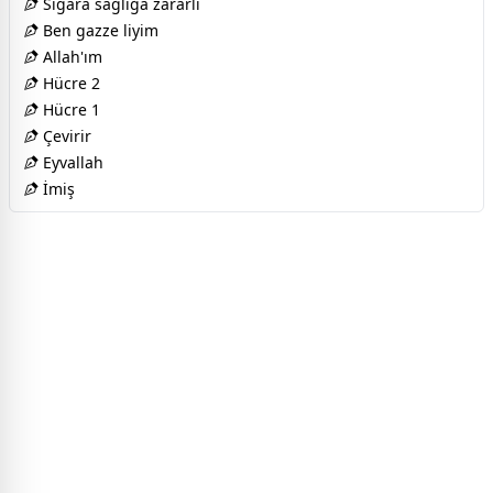
Sigara sağlığa zararlı
Ben gazze liyim
Allah'ım
Hücre 2
Hücre 1
Çevirir
Eyvallah
İmiş