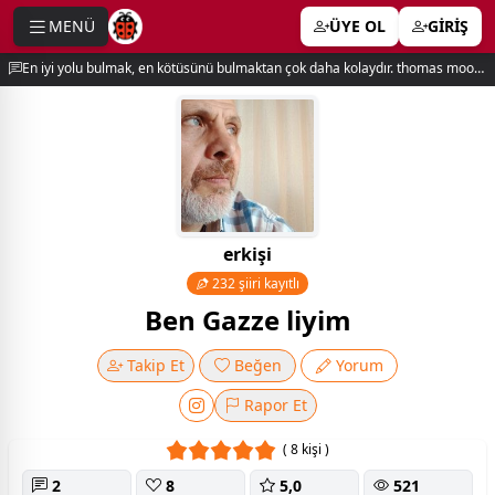
MENÜ
ÜYE OL
GİRİŞ
e menu
En iyi yolu bulmak, en kötüsünü bulmaktan çok daha kolaydır. thomas moore
erkişi
232 şiiri kayıtlı
Ben Gazze liyim
Takip Et
Beğen
Yorum
Rapor Et
( 8 kişi )
2
8
5,0
521