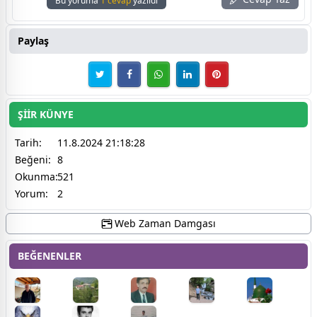
Bu yoruma
1 cevap
yazıldı
Paylaş
ŞİİR KÜNYE
Tarih:
11.8.2024 21:18:28
Beğeni:
8
Okunma:
521
Yorum:
2
Web Zaman Damgası
BEĞENENLER