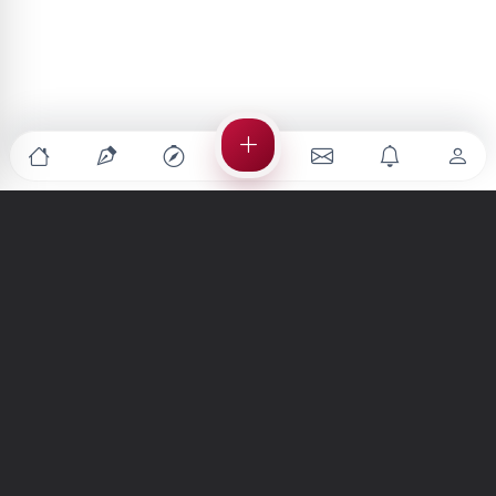
Türkiye'nin en büyük kültür sanat platformu
MENÜLER
Anasayfa
Keşfet
Şiirler
Hikayeler