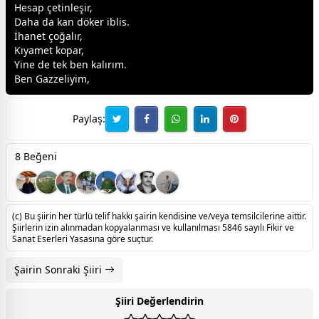
Hesap çetinleşir,
Daha da kan döker iblis.
İhanet çoğalır,
Kıyamet kopar,
Yine de tek ben kalırım.
Ben Gazzeliyim,
Paylaş:
8 Beğeni
(c) Bu şiirin her türlü telif hakkı şairin kendisine ve/veya temsilcilerine aittir.
Şiirlerin izin alınmadan kopyalanması ve kullanılması 5846 sayılı Fikir ve
Sanat Eserleri Yasasına göre suçtur.
Şairin Sonraki Şiiri
Şiiri Değerlendirin