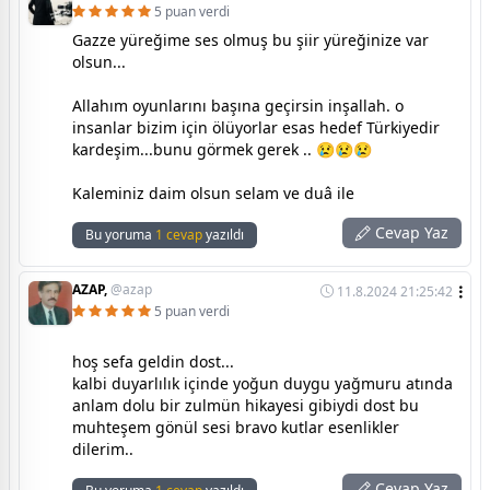
5 puan verdi
Gazze yüreğime ses olmuş bu şiir yüreğinize var
olsun...
Allahım oyunlarını başına geçirsin inşallah. o
insanlar bizim için ölüyorlar esas hedef Türkiyedir
kardeşim...bunu görmek gerek .. 😢😢😢
Kaleminiz daim olsun selam ve duâ ile
Cevap Yaz
Bu yoruma
1 cevap
yazıldı
AZAP,
@azap
11.8.2024 21:25:42
5 puan verdi
hoş sefa geldin dost...
kalbi duyarlılık içinde yoğun duygu yağmuru atında
anlam dolu bir zulmün hikayesi gibiydi dost bu
muhteşem gönül sesi bravo kutlar esenlikler
dilerim..
Cevap Yaz