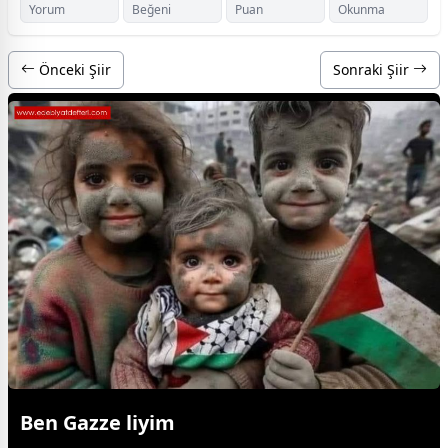
Yorum
Beğeni
Puan
Okunma
Önceki Şiir
Sonraki Şiir
Ben Gazze liyim