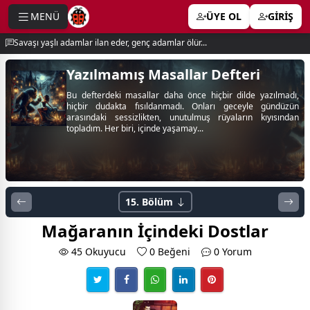
MENÜ
ÜYE OL
GİRİŞ
e menu
Savaşı yaşlı adamlar ilan eder, genç adamlar ölür...
Yazılmamış Masallar Defteri
Bu defterdeki masallar daha önce hiçbir dilde yazılmadı,
hiçbir dudakta fısıldanmadı. Onları geceyle gündüzün
arasındaki sessizlikten, unutulmuş rüyaların kıyısından
topladım. Her biri, içinde yaşamay...
15. Bölüm
Mağaranın İçindeki Dostlar
45 Okuyucu
0
Beğeni
0 Yorum