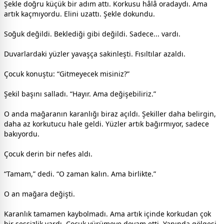
Şekle doğru küçük bir adım attı. Korkusu hâlâ oradaydı. Ama
artık kaçmıyordu. Elini uzattı. Şekle dokundu.
Soğuk değildi. Beklediği gibi değildi. Sadece... vardı.
Duvarlardaki yüzler yavaşça sakinleşti. Fısıltılar azaldı.
Çocuk konuştu: “Gitmeyecek misiniz?”
Şekil başını salladı. “Hayır. Ama değişebiliriz.”
O anda mağaranın karanlığı biraz açıldı. Şekiller daha belirgin,
daha az korkutucu hale geldi. Yüzler artık bağırmıyor, sadece
bakıyordu.
Çocuk derin bir nefes aldı.
“Tamam,” dedi. “O zaman kalın. Ama birlikte.”
O an mağara değişti.
Karanlık tamamen kaybolmadı. Ama artık içinde korkudan çok
bir sessizlik vardı. Çocuk yürümeye devam etti. Yanında gölgesi,